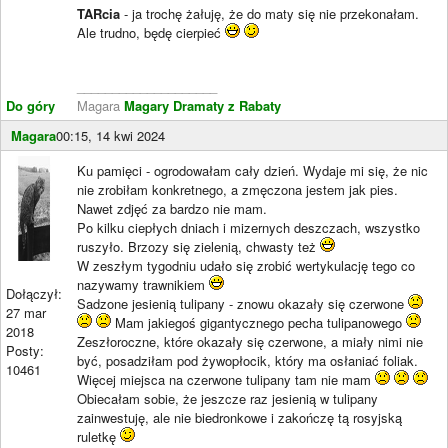
TARcia
- ja trochę żałuję, że do maty się nie przekonałam.
Ale trudno, będę cierpieć
____________________
Do góry
Magara
Magary Dramaty z Rabaty
Magara
00:15, 14 kwi 2024
Ku pamięci - ogrodowałam cały dzień. Wydaje mi się, że nic
nie zrobiłam konkretnego, a zmęczona jestem jak pies.
Nawet zdjęć za bardzo nie mam.
Po kilku ciepłych dniach i mizernych deszczach, wszystko
ruszyło. Brzozy się zielenią, chwasty też
W zeszłym tygodniu udało się zrobić wertykulację tego co
nazywamy trawnikiem
Dołączył:
Sadzone jesienią tulipany - znowu okazały się czerwone
27 mar
Mam jakiegoś gigantycznego pecha tulipanowego
2018
Zeszłoroczne, które okazały się czerwone, a miały nimi nie
Posty:
być, posadziłam pod żywopłocik, który ma osłaniać foliak.
10461
Więcej miejsca na czerwone tulipany tam nie mam
Obiecałam sobie, że jeszcze raz jesienią w tulipany
zainwestuję, ale nie biedronkowe i zakończę tą rosyjską
ruletkę