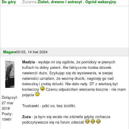
Do góry
Zuzanna
Zieleń, drewno i antracyt
,
Ogród wakacyjny
Magara
00:03, 14 kwi 2024
Madzia
- wydaje mi się ogólnie, że pomidory w piwnych
kuflach to dobry patent. Ale faktycznie trzeba dziurek
nawiercić dużo. Szykując się do wysiewania, w swojej
naiwności uznałam, że wezmę drucik, nagrzeję go nad
świeczką i zrobię dziurki. Nie dało rady. DT z wiertarą był
konieczny
Czemu odpuściłam wiercenia boczne - nie mam
pojęcia
Dołączył:
27 mar
Truskawki - póki co, bez ściółki.
2018
Posty:
Zuza
- ja bym się wcale nie zdziwiła gdyby cichacze
10461
podczytywacze się na forum zdarzali