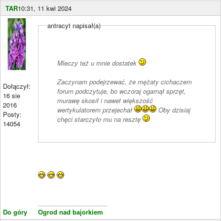
TAR
10:31, 11 kwi 2024
antracyt napisał(a)
Mleczy też u mnie dostatek
Zaczynam podejrzewać, że mężaty cichaczem
Dołączył:
forum podczytuje, bo wczoraj ogarnął sprzęt,
16 sie
murawę skosił i nawet większość
2016
wertykulatorem przejechał
Oby dzisiaj
Posty:
chęci starczyło mu na resztę
14054
____________________
Do góry
Ogrod nad bajorkiem