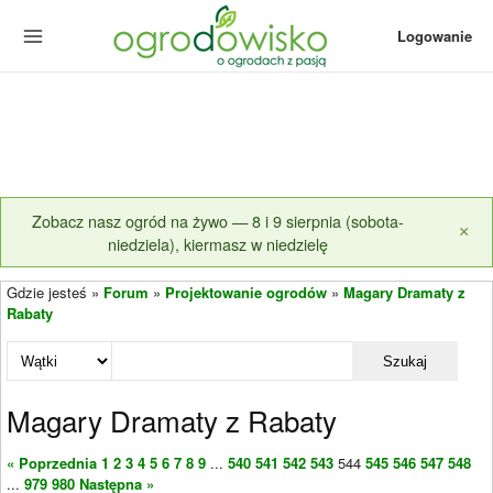
Logowanie
Zobacz nasz ogród na żywo — 8 i 9 sierpnia (sobota-
×
niedziela), kiermasz w niedzielę
Gdzie jesteś »
Forum
»
Projektowanie ogrodów
»
Magary Dramaty z
Rabaty
Szukaj
Magary Dramaty z Rabaty
« Poprzednia
1
2
3
4
5
6
7
8
9
...
540
541
542
543
544
545
546
547
548
...
979
980
Następna »