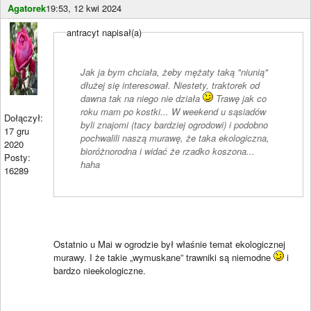
Agatorek
19:53, 12 kwi 2024
antracyt napisał(a)
Jak ja bym chciała, żeby mężaty taką "niunią"
dłużej się interesował. Niestety, traktorek od
dawna tak na niego nie działa
Trawę jak co
roku mam po kostki... W weekend u sąsiadów
Dołączył:
byli znajomi (tacy bardziej ogrodowi) i podobno
17 gru
pochwalili naszą murawę, że taka ekologiczna,
2020
bioróżnorodna i widać że rzadko koszona...
Posty:
haha
16289
Ostatnio u Mai w ogrodzie był właśnie temat ekologicznej
murawy. I że takie „wymuskane” trawniki są niemodne
i
bardzo nieekologiczne.