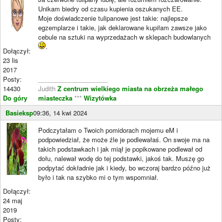
Unikam biedry od czasu kupienia oszukanych EE.
Moje doświadczenie tulipanowe jest takie: najlepsze
egzemplarze i takie, jak deklarowane kupiłam zawsze jako
cebule na sztuki na wyprzedażach w sklepach budowlanych
.
Dołączył:
23 lis
2017
Posty:
____________________
14430
Judith
Z centrum wielkiego miasta na obrzeża małego
Do góry
miasteczka
***
Wizytówka
Basieksp
09:36, 14 kwi 2024
Podczytałam o Twoich pomidorach mojemu eM i
podpowiedział, że może źle je podlewałaś. On swoje ma na
takich podstawkach i jak miął je popikowane podlewał od
dołu, nalewał wodę do tej podstawki, jakoś tak. Muszę go
podpytać dokładnie jak i kiedy, bo wczoraj bardzo późno już
było i tak na szybko mi o tym wspomniał.
Dołączył:
24 maj
2019
Posty:
____________________