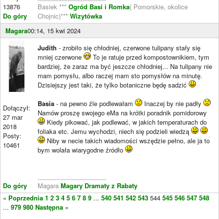
13876
Basiek ***
Ogród Basi i Romka
( Pomorskie, okolice
Do góry
Chojnic)***
Wizytówka
Magara
00:14, 15 kwi 2024
Judith
- zrobiło się chłodniej, czerwone tulipany stały się
mniej czerwone
To je ratuje przed kompostownikiem, tym
bardziej, że zaraz ma być jeszcze chłodniej... Na tulipany nie
mam pomysłu, albo raczej mam sto pomysłów na minutę.
Dzisiejszy jest taki, że tylko botaniczne będę sadzić
Basia
- na pewno źle podlewałam
Inaczej by nie padły
Dołączył:
Namów proszę swojego eMa na krótki poradnik pomidorowy
27 mar
Kiedy pikować, jak podlewać, w jakich temperaturach do
2018
foliaka etc. Jemu wychodzi, niech się podzieli wiedzą
Posty:
Niby w necie takich wiadomości wszędzie pełno, ale ja to
10461
bym wolała wiarygodne źródło
____________________
Do góry
Magara
Magary Dramaty z Rabaty
« Poprzednia
1
2
3
4
5
6
7
8
9
...
540
541
542
543
544
545
546
547
548
...
979
980
Następna »