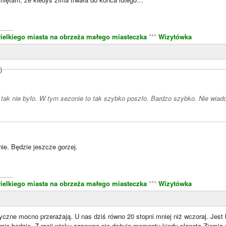
____
ielkiego miasta na obrzeża małego miasteczka
***
Wizytówka
)
 tak nie było. W tym sezonie to tak szybko poszło. Bardzo szybko. Nie wiado
ie. Będzie jeszcze gorzej.
____
ielkiego miasta na obrzeża małego miasteczka
***
Wizytówka
czne mocno przerażają. U nas dziś równo 20 stopni mniej niż wczoraj. Jest k
nie będzie. Z racji wieku zapewne nie dożyję momentu kiedy planeta Ziemia 