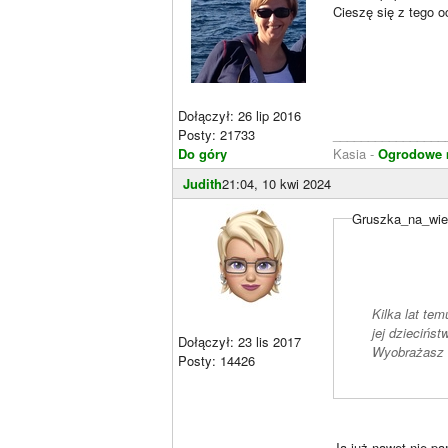
Cieszę się z tego 
Dołączył: 26 lip 2016
Posty: 21733
________________
Do góry
Kasia -
Ogrodowe m
Judith
21:04, 10 kwi 2024
Gruszka_na_wier
Kilka lat te
jej dziecińst
Dołączył: 23 lis 2017
Wyobrażasz s
Posty: 14426
Ja już nawet nie p