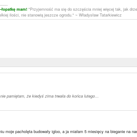
____
m-łopatkę mam!
"Przyjemność ma się do szczęścia mniej więcej tak, jak drze
lkiej ilości, nie stanowią jeszcze ogrodu." ~ Władysław Tatarkiewicz
)
 nie pamiętam, że kiedyś zima trwała do końca lutego…
iu moje pacholęta budowały igloo, a ja miałam 5 miesięcy na bieganie na na