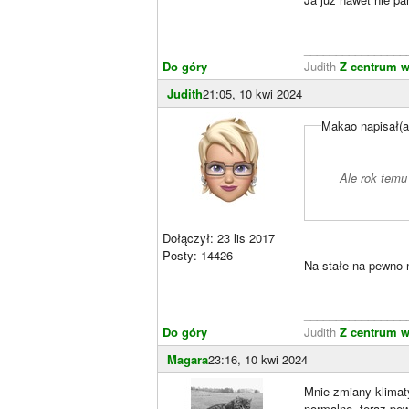
________________
Do góry
Judith
Z centrum w
Judith
21:05, 10 kwi 2024
Makao napisał(a
Ale rok temu
Dołączył: 23 lis 2017
Posty: 14426
Na stałe na pewno n
________________
Do góry
Judith
Z centrum w
Magara
23:16, 10 kwi 2024
Mnie zmiany klimaty
normalne, teraz pew