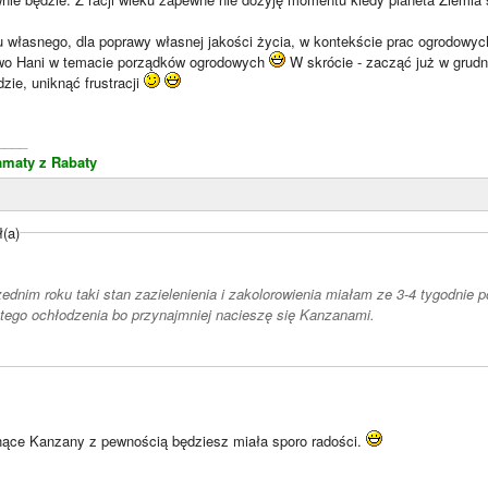
 własnego, dla poprawy własnej jakości życia, w kontekście prac ogrodowyc
two Hani w temacie porządków ogrodowych
W skrócie - zacząć już w grud
ie, uniknąć frustracji
____
amaty z Rabaty
ł(a)
zednim roku taki stan zazielenienia i zakolorowienia miałam ze 3-4 tygodnie p
 tego ochłodzenia bo przynajmniej nacieszę się Kanzanami.
tnące Kanzany z pewnością będziesz miała sporo radości.