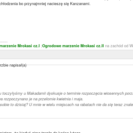
ochłodzenia bo przynajmniej nacieszę się Kanzanami.
____
arzenie Mrokasi cz.I
;
Ogrodowe marzenie Mrokasi cz.II
na zachód od W
zbie napisał(a)
mu toczyłyśmy u Makadamii dyskusje o terminie rozpoczęcia wiosennych por
wa rozpoczynano je na przełomie kwietnia i maja.
obie to dzisiaj? U mnie w wielu miejscach na rabatach nie da się teraz znal
amiętam, że kiedyś zima trwała do końca lutego…