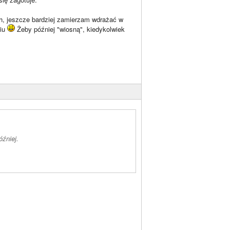
h, jeszcze bardziej zamierzam wdrażać w
niu
Żeby później "wiosną", kiedykolwiek
óźniej.