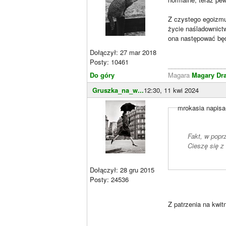
Z czystego egoizmu
życie naśladownic
ona następować będz
Dołączył: 27 mar 2018
Posty: 10461
________________
Do góry
Magara
Magary Dr
Gruszka_na_w...
12:30, 11 kwi 2024
mrokasia napisa
Fakt, w popr
Cieszę się z
Dołączył: 28 gru 2015
Posty: 24536
Z patrzenia na kwi