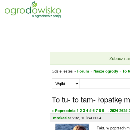
Zobacz nas
Gdzie jesteś »
Forum
»
Nasze ogrody
»
To t
To tu- to tam- łopatkę 
« Poprzednia
1
2
3
4
5
6
7
8
9
...
2624
2625
mrokasia
15:32, 10 kwi 2024
Fakt, w poprzednim 