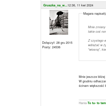
Gruszka_na_w...
12:36, 11 kwi 2024
Magara napisał(
Mnie zmiany 
takie coś no
Z czystego e
Dołączył: 28 gru 2015
wdrażać w ż
Posty: 24536
Mnie jeszcze bliżej
W grudniu odhaczam
ścinam większość b
________________
Hania-
To tu- to ta