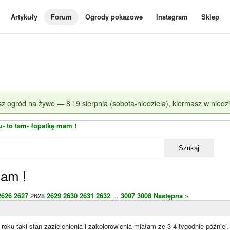
Artykuły
Forum
Ogrody pokazowe
Instagram
Sklep
z ogród na żywo — 8 i 9 sierpnia (sobota-niedziela), kiermasz w niedzi
u- to tam- łopatkę mam !
Szukaj
mam !
2626
2627
2628
2629
2630
2631
2632
...
3007
3008
Następna »
roku taki stan zazielenienia i zakolorowienia miałam ze 3-4 tygodnie później.