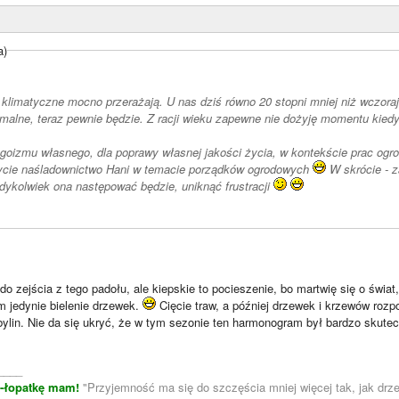
a)
klimatyczne mocno przerażają. U nas dziś równo 20 stopni mniej niż wczoraj. 
rmalne, teraz pewnie będzie. Z racji wieku zapewne nie dożyję momentu kiedy
goizmu własnego, dla poprawy własnej jakości życia, w kontekście prac ogr
ycie naśladownictwo Hani w temacie porządków ogrodowych
W skrócie - z
"wiosną", kiedykolwiek ona następować będzie, uniknąć frustracji
 do zejścia z tego padołu, ale kiepskie to pocieszenie, bo martwię się o świa
 jedynie bielenie drzewek.
Cięcie traw, a później drzewek i krzewów roz
ylin. Nie da się ukryć, że w tym sezonie ten harmonogram był bardzo skute
____
m-łopatkę mam!
"Przyjemność ma się do szczęścia mniej więcej tak, jak drze