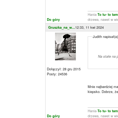
________________
Hania-
To tu- to ta
Do góry
drzewa, nawet w wie
Gruszka_na_w...
12:33, 11 kwi 2024
Judith napisał(a
Na stałe na 
Dołączył: 28 gru 2015
Posty: 24536
Mnie najbardziej ma
kiepsko. Dobrze, że
________________
Hania-
To tu- to ta
Do góry
drzewa, nawet w wie