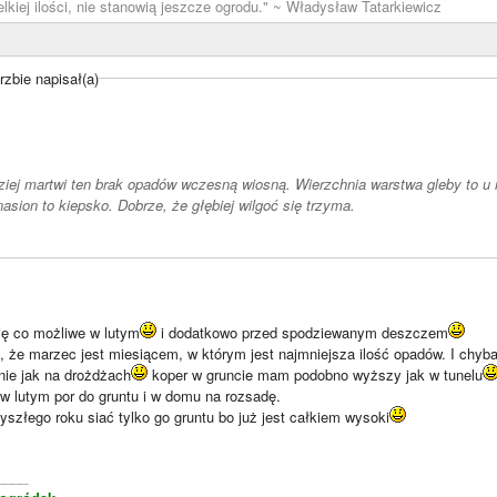
lkiej ilości, nie stanowią jeszcze ogrodu." ~ Władysław Tatarkiewicz
zbie napisał(a)
ziej martwi ten brak opadów wczesną wiosną. Wierzchnia warstwa gleby to u m
asion to kiepsko. Dobrze, że głębiej wilgoć się trzyma.
ję co możliwe w lutym
i dodatkowo przed spodziewanym deszczem
 że marzec jest miesiącem, w którym jest najmniejsza ilość opadów. I chyba
nie jak na drożdżach
koper w gruncie mam podobno wyższy jak w tunelu
w lutym por do gruntu i w domu na rozsadę.
yszłego roku siać tylko go gruntu bo już jest całkiem wysoki
____