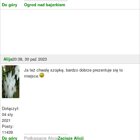
Do góry
Ogrod nad bajorkiem
Alija
20:38, 30 paź 2023
Ja też chwalę szopkę, bardzo dobrze prezentuje się to
miejsce.
Dołączył:
04 sty
2021
Posty:
11439
____________________
Do góry
Podkarpacie Alicja
Zacisze Alicji