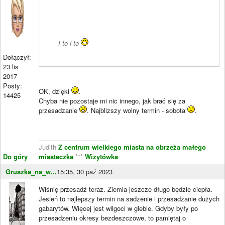
I to i to
Dołączył:
23 lis
2017
Posty:
OK, dzięki
.
14425
Chyba nie pozostaje mi nic innego, jak brać się za
przesadzanie
. Najblizszy wolny termin - sobota
.
____________________
Judith
Z centrum wielkiego miasta na obrzeża małego
Do góry
miasteczka
***
Wizytówka
Gruszka_na_w...
15:35, 30 paź 2023
Wiśnię przesadź teraz. Ziemia jeszcze długo będzie ciepła.
Jesień to najlepszy termin na sadzenie i przesadzanie dużych
gabarytów. Więcej jest wilgoci w glebie. Gdyby były po
przesadzeniu okresy bezdeszczowe, to pamiętaj o