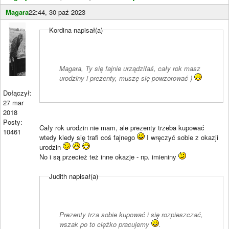
Magara
22:44, 30 paź 2023
Kordina napisał(a)
Magara, Ty się fajnie urządziłaś, cały rok masz
urodziny i prezenty, muszę się powzorować )
Dołączył:
27 mar
2018
Posty:
Cały rok urodzin nie mam, ale prezenty trzeba kupować
10461
wtedy kiedy się trafi coś fajnego
I wręczyć sobie z okazji
urodzin
No i są przecież też inne okazje - np. imieniny
Judith napisał(a)
Prezenty trza sobie kupować i się rozpieszczać,
wszak po to ciężko pracujemy
.