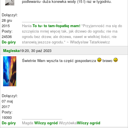
podlewaniu- duża konewka wody (15 l) raz w tygodniu.
Dołączył:
28 gru
____________________
2015
Hania-
To tu- to tam-łopatkę mam!
"Przyjemność ma się do
Posty:
szczęścia mniej więcej tak, jak drzewo do ogrodu; nie ma
24536
ogrodu bez drzew, ale drzewa, nawet w wielkiej ilości, nie
Do góry
stanowią jeszcze ogrodu." ~ Władysław Tatarkiewicz
Magleska
19:20, 30 paź 2023
Świetnie Wam wyszła ta część gospodarcza
brawo
Dołączył:
07 maj
2017
Posty:
19393
____________________
Do góry
Magda
Wilczy ogród
Wizytówka
Wilczy ogród