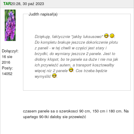
TAR
20:28, 30 paź 2023
Judith napisał(a)
Dziękuję, faktycznie "jakby luksusowo"
.
Do kompletu brakuje jeszcze dokończenie płotu
z paneli - w tej chwili w części jest stary i
Dołączył:
brzydki, do wymiany jeszcze 2 panele. Jest to
16 sie
drobny kłopot, bo te panele sa duże i nie ma jak
2016
ich przywieźć autem, a transport kosztowałby
Posty:
więcej niz 2 panele
. Cos trzeba będzie
14052
wymyślić
.
czasem panele sa o szerokosci 90 cm, 150 cm i 180 cm. Na
upartego 90-tki daloby sie przewieźć
____________________