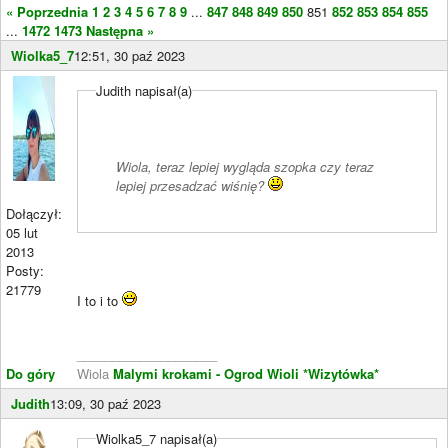
« Poprzednia
1
2
3
4
5
6
7
8
9
...
847
848
849
850
851
852
853
854
855
...
1472
1473
Następna »
Wiolka5_7
12:51, 30 paź 2023
Judith napisał(a)
Wiola, teraz lepiej wygląda szopka czy teraz
lepiej przesadzać wiśnię?
Dołączył:
05 lut
2013
Posty:
21779
I to i to
____________________
Do góry
Wiola
Malymi krokami - Ogrod Wioli
*Wizytówka*
Judith
13:09, 30 paź 2023
Wiolka5_7 napisał(a)