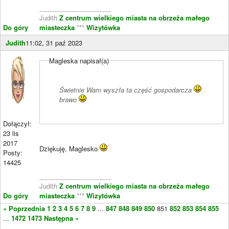
____________________
Judith
Z centrum wielkiego miasta na obrzeża małego
Do góry
miasteczka
***
Wizytówka
Judith
11:02, 31 paź 2023
Magleska napisał(a)
Świetnie Wam wyszła ta część gospodarcza
brawo
Dołączył:
23 lis
2017
Dziękuję, Maglesko
Posty:
14425
____________________
Judith
Z centrum wielkiego miasta na obrzeża małego
Do góry
miasteczka
***
Wizytówka
« Poprzednia
1
2
3
4
5
6
7
8
9
...
847
848
849
850
851
852
853
854
855
...
1472
1473
Następna »