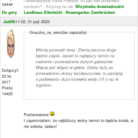
i Wielkopolska) Panie Foerster, co pan robi przeciwko
34449
nornicom? - Krzyczę na nie.
Wizytówka doświadczalni
Do góry
Landhaus Ettenbühl
i
Rosengarten Zweibrücken
Judith
11:02, 31 paź 2023
Gruszka_na_wierzbie napisał(a)
Wiśnię przesadź teraz. Ziemia jeszcze długo
będzie ciepła. Jesień to najlepszy termin na
sadzenie i przesadzanie dużych gabarytów.
Więcej jest wilgoci w glebie. Gdyby były po
Dołączył:
przesadzeniu okresy bezdeszczowe, to pamiętaj
23 lis
o podlewaniu- duża konewka wody (15 l) raz w
2017
tygodniu.
Posty:
14425
Postanowione
.
I zapomniałam, ze najbliższy wolny termin to będzie środa, a
nie sobota, tadam!