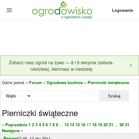
Logowanie
Zobacz nasz ogród na żywo — 8 i 9 sierpnia (sobota-
×
niedziela), kiermasz w niedzielę
Gdzie jesteś »
Forum
»
Ogrodowa kuchnia
»
Pierniczki świąteczne
Szukaj
Pierniczki świąteczne
« Poprzednia
1
2
3
4
5
6
7
8
9
...
13
14
15
16
17
18
19
20
21
...
30
31
Następna »
Basiaw
07:46, 13 gru 2011