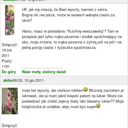
Uff, jak się cieszę, że Basi wyszły, kamień z serca.
Bogna nic nie pisze, może w nerwach walnęła ciasto za
okno?
Haniu, masz w posiadaniu "Kuchnię warszawską"? Tam w
przepisie jest tylko mąka pszenna i środek spulchniający na
oko, moja zmiana, to mąka pszenna z żytnią pół na pół i na
Dołączył:
jedną porcję ciasta 1 łyżeczka spulchniacza.
19 sie
2011
Posty:
1191
____________________
Do góry
Nasz mały, zielony świat
abiko
09:33, 13 gru 2011
moje też wyszły, ale cieńsze robiłam
Wczoraj zaczełam je
lukrować, ale ja mam jakiś kiepski patent na lukier. Może cie
powiedzieć jak zrobić piękny biały taki ideaalny lukier?? Moja
księżniczka je ozdabia, więc musi być super
Dołączył: