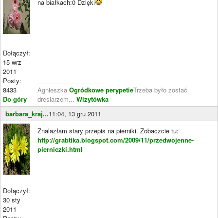
na białkach:0 Dzięki
Dołączył:
15 wrz
2011
Posty:
____________________
8433
Agnieszka
Ogródkowe perypetie
Trzeba było zostać
Do góry
dresiarzem...
Wizytówka
barbara_kraj...
11:04, 13 gru 2011
Znalazłam stary przepis na pierniki. Zobaczcie tu:
http://grabtika.blogspot.com/2009/11/przedwojenne-
pierniczki.html
Dołączył:
30 sty
2011