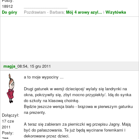
Posty:
18912
____________________
Do góry
Pozdrawiam - Barbara;
Mój 4 arowy azyl...
i
Wizytówka
magja_
08:54, 15 gru 2011
a to moje wypociny ...
Drugi gatunek w wersji dziecięcej/ wylały się landrynki na
okna, pokrzywiły się, zbyt mocno przypiekły/. Idą do synka
do szkoły na klasową choinkę.
Będzie jeszcze wersja biało - brązowa w pierwszym gatunku
na prezenty.
Dołączył:
17 cze
A teraz się zabieram za pierniczki wg przepisu Jagny. Mają
2011
być do pałaszowania. Te już będą wycinane foremkami i
Posty:
dekorowane przez dzieci.
788