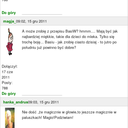
Do góry
____________________
magja_
09:02, 15 gru 2011
A może zrobię z przepisu BasiW? hmmm.... Mają być jak
najbardziej miękkie, takie dla dzieci do mleka. Tylko się
trochę boję... Basiu - jak zrobię ciasto dzisiaj - to jutro po
południu już powinno być dobre?
Dołączył:
17 cze
2011
Posty:
788
Do góry
____________________
hanka_andrus
09:03, 15 gru 2011
Nie dość ,że magicznie w głowie,to jeszcze magicznie w
paluszkach! Magio!Podziwiam!