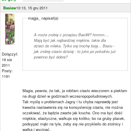
Basiaw
10:13, 15 gru 2011
magja_ napisał(a)
A może zrobię z przepisu BasiW? hmmm....
Mają być jak najbardziej miękkie, takie dla
dzieci do mleka. Tylko się trochę boję... Basiu -
jak zrobię ciasto dzisiaj - to jutro po południu już
Dołączył:
powinno być dobre?
19 sie
2011
Posty:
1191
Magia, pewnie, że tak, ja robiłam ciasto wieczorem a piekłam
na drugi dzień w godzinach wczesnopopołudniowych.
Tak myślę o problemach Jagny i tu chyba naprawdę jest
kwestia nastawienia się na konsystencję ciasta, nie można
oczekiwać, że będzie zwarte jak kruche. Ono ma być dość
miękkie, elastyczne, wałkuje się krótko, bo na gruby placek,
podsypać mąki na tyle, żeby się nie przykleiło do stolnicy i
wałka i wycinać.