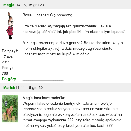
magja_
14:16, 15 gru 2011
Basiu - jeszcze Cię pomęczę....
Czy te pierniki wymagają też "puszkowania", jak się
zachowują później? tak jak pierniki - im starsze tym lepsze?
A z mąki pszennej to dużo gorsze? Bo nie dostałam w tym
moim sklepiku żytniej, a dziś muszę zagnieść ciasto.
Dołączył:
Jeszcze mąż może mi kupić w mieście....
17 cze
2011
Posty:
788
Do góry
____________________
Martek
14:44, 15 gru 2011
Magja baśniowe cudeńka .
Wspomnialaś o rozlaniu landrynek ...Ja znam wersję
teoretyczną o potłuczonych lizaczkach na witrażyki ,ale
praktycznie tego nie wykonywałam ,możesz coś więcej na
temat swojego wykonania ???I czy taką metodę spokojnie
można wykorzystać przy kruchych ciasteczkach ???