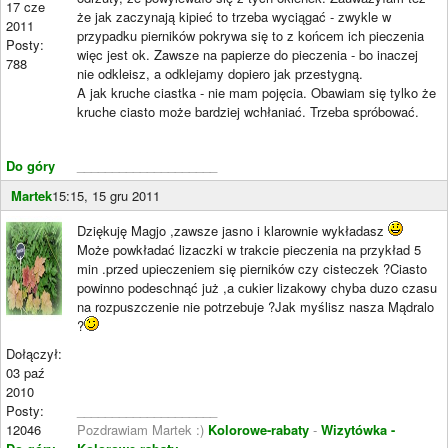
17 cze
że jak zaczynają kipieć to trzeba wyciągać - zwykle w
2011
przypadku pierników pokrywa się to z końcem ich pieczenia
Posty:
więc jest ok. Zawsze na papierze do pieczenia - bo inaczej
788
nie odkleisz, a odklejamy dopiero jak przestygną.
A jak kruche ciastka - nie mam pojęcia. Obawiam się tylko że
kruche ciasto może bardziej wchłaniać. Trzeba spróbować.
Do góry
____________________
Martek
15:15, 15 gru 2011
Dziękuję Magjo ,zawsze jasno i klarownie wykładasz
Może powkładać lizaczki w trakcie pieczenia na przykład 5
min .przed upieczeniem się pierników czy cisteczek ?Ciasto
powinno podeschnąć już ,a cukier lizakowy chyba duzo czasu
na rozpuszczenie nie potrzebuje ?Jak myślisz nasza Mądralo
?
Dołączył:
03 paź
2010
Posty:
____________________
12046
Pozdrawiam Martek :)
Kolorowe-rabaty
-
Wizytówka -