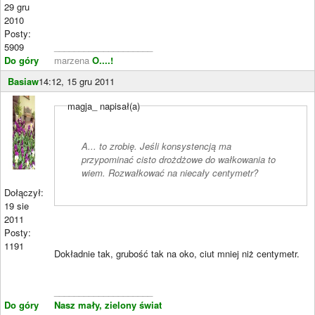
29 gru
2010
Posty:
5909
____________________
Do góry
marzena
O....!
Basiaw
14:12, 15 gru 2011
magja_ napisał(a)
A... to zrobię. Jeśli konsystencją ma
przypominać cisto drożdżowe do wałkowania to
wiem. Rozwałkować na niecały centymetr?
Dołączył:
19 sie
2011
Posty:
1191
Dokładnie tak, grubość tak na oko, ciut mniej niż centymetr.
____________________
Do góry
Nasz mały, zielony świat