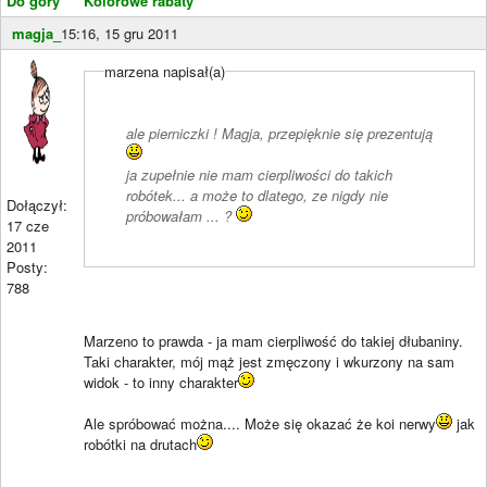
Do góry
Kolorowe rabaty
magja_
15:16, 15 gru 2011
marzena napisał(a)
ale pierniczki ! Magja, przepięknie się prezentują
ja zupełnie nie mam cierpliwości do takich
robótek... a może to dlatego, ze nigdy nie
Dołączył:
próbowałam ... ?
17 cze
2011
Posty:
788
Marzeno to prawda - ja mam cierpliwość do takiej dłubaniny.
Taki charakter, mój mąż jest zmęczony i wkurzony na sam
widok - to inny charakter
Ale spróbować można.... Może się okazać że koi nerwy
jak
robótki na drutach