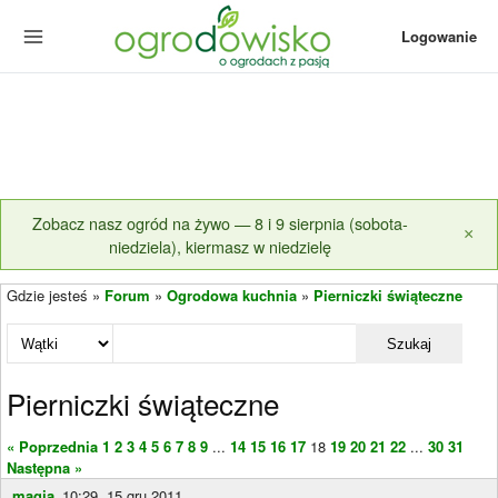
Logowanie
Zobacz nasz ogród na żywo — 8 i 9 sierpnia (sobota-
×
niedziela), kiermasz w niedzielę
Gdzie jesteś »
Forum
»
Ogrodowa kuchnia
»
Pierniczki świąteczne
Szukaj
Pierniczki świąteczne
« Poprzednia
1
2
3
4
5
6
7
8
9
...
14
15
16
17
18
19
20
21
22
...
30
31
Następna »
magja_
10:29, 15 gru 2011