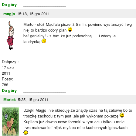
Do góry
____________________
magja_
15:18, 15 gru 2011
Marto - otóż Mądrala pisze iż 5 min. powinno wystarczyć i wg
niej to bardzo dobry plan
ba! genialny! - z tym że już podeschną .... i wtedy je
landrynką
Dołączył:
17 cze
2011
Posty:
788
Do góry
____________________
Martek
15:35, 15 gru 2011
Dzięki Magjo ,nie obiecuję,że znajdę czas na tą zabawę bo to
troszkę zachodu z tym jest ,ale jak wykonam pokarzę
Kupiłam już dawno nowe foremki w tym celu tylko u mnie
trwa malowanie i nijak myśleć mi o kuchennych igraszkach