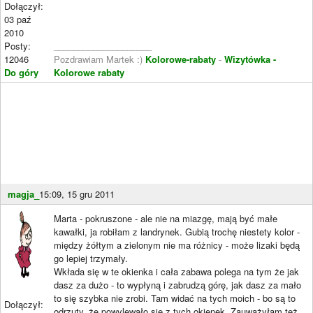
Dołączył:
03 paź
2010
Posty:
____________________
12046
Pozdrawiam Martek :)
Kolorowe-rabaty
-
Wizytówka -
Do góry
Kolorowe rabaty
magja_
15:09, 15 gru 2011
Marta - pokruszone - ale nie na miazgę, mają być małe
kawałki, ja robiłam z landrynek. Gubią trochę niestety kolor -
między żółtym a zielonym nie ma różnicy - może lizaki będą
go lepiej trzymały.
Wkłada się w te okienka i cała zabawa polega na tym że jak
dasz za dużo - to wypłyną i zabrudzą górę, jak dasz za mało
to się szybka nie zrobi. Tam widać na tych moich - bo są to
Dołączył:
odrzuty, że powylewało się z tych okienek. Zauważyłam też