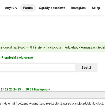
Artykuły
Forum
Ogrody pokazowe
Instagram
Sklep
z ogród na żywo — 8 i 9 sierpnia (sobota-niedziela), kiermasz w niedzi
»
Pierniczki świąteczne
Szukaj
21
22
23
24
25
...
30
31
Następna »
am dylemat i potężne wewnętrzne rozdarcie. Zawsze planuję zdobienie ciast,