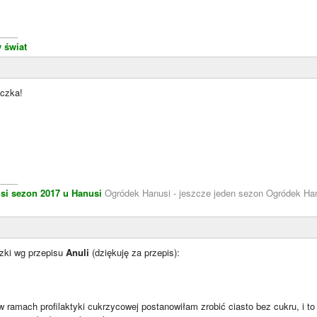
____
 świat
eczka!
____
si
sezon 2017 u Hanusi
Ogródek Hanusi - jeszcze jeden sezon Ogródek Han
iczki wg przepisu
Anuli
(dziękuję za przepis):
 w ramach profilaktyki cukrzycowej postanowiłam zrobić ciasto bez cukru, i t