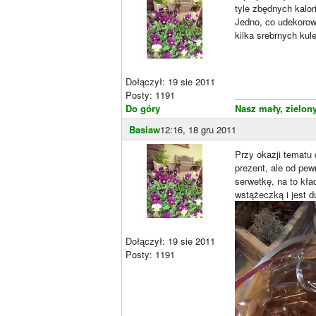
tyle zbędnych kalori
Jedno, co udekorowa
kilka srebrnych kul
Dołączył: 19 sie 2011
Posty: 1191
________________
Do góry
Nasz mały, zielony
Basiaw
12:16, 18 gru 2011
Przy okazji tematu 
prezent, ale od pew
serwetkę, na to kł
wstążeczką i jest d
Dołączył: 19 sie 2011
Posty: 1191