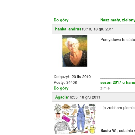
________________
Do góry
Nasz mały, zielony
hanka_andrus
13:10, 18 gru 2011
Pomysłowe te ciat
Dołączył: 20 lis 2010
________________
Posty: 34408
sezon 2017 u hanu
Do góry
zimie
Agacia
16:35, 18 gru 2011
I ja zrobiłam piern
Basiu W.
, ostatnio