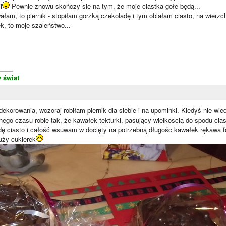
i
Pewnie znowu skończy się na tym, że moje ciastka gołe będą...
łam, to piernik - stopiłam gorzką czekoladę i tym oblałam ciasto, na wierzc
ek, to moje szaleństwo...
____
 świat
dekorowania, wczoraj robiłam piernik dla siebie i na upominki. Kiedyś nie wi
nego czasu robię tak, że kawałek tekturki, pasujący wielkoscią do spodu cia
adę ciasto i całość wsuwam w docięty na potrzebną długośc kawałek rękawa f
uży cukierek