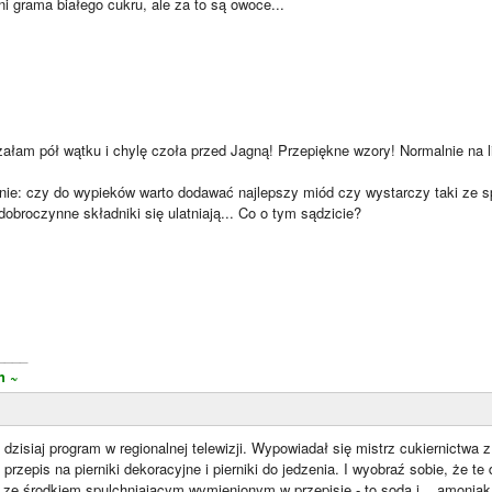
 grama białego cukru, ale za to są owoce...
załam pół wątku i chylę czoła przed Jagną! Przepiękne wzory! Normalnie na li
tanie: czy do wypieków warto dodawać najlepszy miód czy wystarczy taki ze 
dobroczynne składniki się ulatniają... Co o tym sądzicie?
____
h ~
dzisiaj program w regionalnej telewizji. Wypowiadał się mistrz cukiernictwa z
rzepis na pierniki dekoracyjne i pierniki do jedzenia. I wyobraź sobie, że te d
 ze środkiem spulchniającym wymienionym w przepisie - to soda i... amoniak