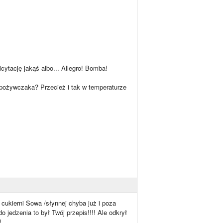
cytację jakąś albo... Allegro! Bomba!
spożywczaka? Przecież i tak w temperaturze
 cukierni Sowa /słynnej chyba już i poza
o jedzenia to był Twój przepis!!!! Ale odkrył
!