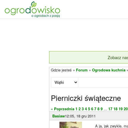
Zobacz nas
Gdzie jesteś »
Forum
»
Ogrodowa kuchnia
Pierniczki świąteczne
« Poprzednia
1
2
3
4
5
6
7
8
9
...
17
18
19
20
Basiaw
12:05, 18 gru 2011
A ja, jak zwykle, m