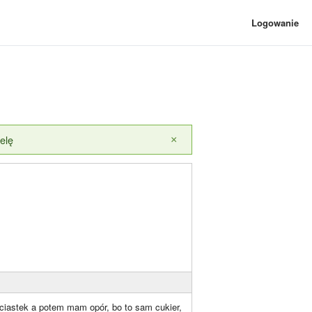
Logowanie
elę
×
 ciastek a potem mam opór, bo to sam cukier,