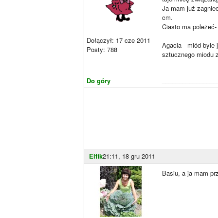
Ja mam już zagniec
cm.
Ciasto ma poleżeć- 
Dołączył: 17 cze 2011
Agacia - miód byle 
Posty: 788
sztucznego miodu z
Do góry
________________
Elfik
21:11, 18 gru 2011
Basiu, a ja mam prze