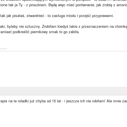
ione tak ja Ty - z proszkiem. Będę więc mieć porównanie, jak zrobię z amon
tak jak pisałaś, stwardnieć - to zasługa miodu i przejść przyprawami.
jaki, byleby nie sztuczny. Zrobiłam kiedyś takie z przeznaczeniem na choinkę
amiast podkreślić piernikowy smak to go zabiła.
____
pis na te roladki już chyba od 15 lat - i jeszcze ich nie robiłam! Ale mnie za