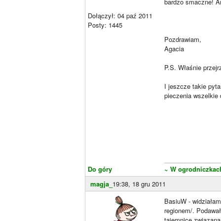
bardzo smaczne! Ani
Dołączył: 04 paź 2011
Posty: 1445
Pozdrawiam,
Agacia
P.S. Właśnie przejr
I jeszcze takie py
pieczenia wszelkie 
________________
Do góry
~ W ogrodniczkac
magja_
19:38, 18 gru 2011
BasiuW - widziałam 
regionem/. Podawał p
tajemnicę związaną