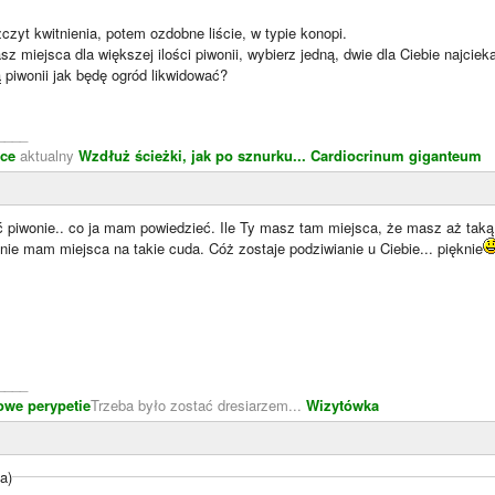
zczyt kwitnienia, potem ozdobne liście, w typie konopi.
asz miejsca dla większej ilości piwonii, wybierz jedną, dwie dla Ciebie najci
ą piwonii jak będę ogród likwidować?
____
żce
aktualny
Wzdłuż ścieżki, jak po sznurku...
Cardiocrinum giganteum
piwonie.. co ja mam powiedzieć. Ile Ty masz tam miejsca, że masz aż taką il
 nie mam miejsca na takie cuda. Cóż zostaje podziwianie u Ciebie... pięknie
____
we perypetie
Trzeba było zostać dresiarzem...
Wizytówka
a)