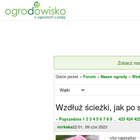
Zobacz nas
Gdzie jesteś »
Forum
»
Nasze ogrody
»
Wzdł
Wzdłuż ścieżki, jak po 
« Poprzednia
1
2
3
4
5
6
7
8
9
...
423
424
42
mirkaka
22:01, 09 cze 2023
vita napisał(a)