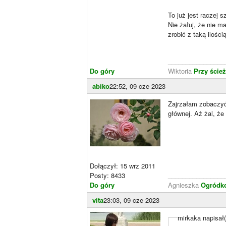
To już jest raczej s
Nie żałuj, że nie m
zrobić z taką ilości
________________
Do góry
Wiktoria
Przy ście
abiko
22:52, 09 cze 2023
Zajrzałam zobaczyć 
głównej. Aż żal, że
Dołączył: 15 wrz 2011
Posty: 8433
________________
Do góry
Agnieszka
Ogródko
vita
23:03, 09 cze 2023
mirkaka napisał(