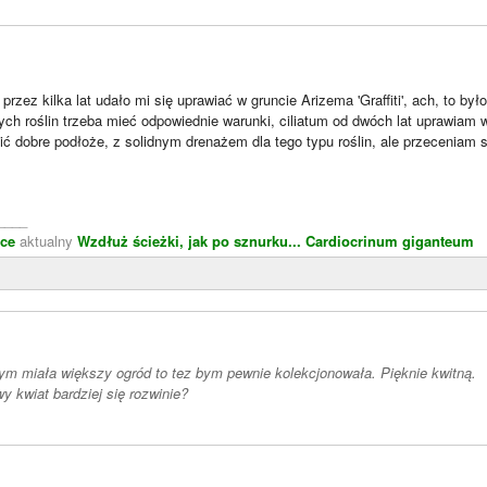
przez kilka lat udało mi się uprawiać w gruncie Arizema 'Graffiti', ach, to by
ch roślin trzeba mieć odpowiednie warunki, ciliatum od dwóch lat uprawiam 
ić dobre podłoże, z solidnym drenażem dla tego typu roślin, ale przeceniam 
____
żce
aktualny
Wzdłuż ścieżki, jak po sznurku...
Cardiocrinum giganteum
ym miała większy ogród to tez bym pewnie kolekcjonowała. Pięknie kwitną.
y kwiat bardziej się rozwinie?