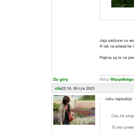
Jaja sadzone ze ws
A tak na poważnie 
Piękne są te na pi
________________
Do góry
Mirka
Wszystkiego
vita
22:18, 09 cze 2023
Joku napisał(a)
Coś źle skop
To jest prawd