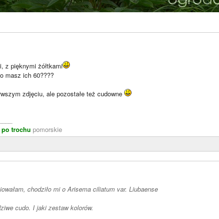
i, z pięknymi żółtkami
to masz ich 60????
erwszym zdjęciu, ale pozostałe też cudowne
____
 po trochu
pomorskie
iowałam, chodziło mi o Arisema ciliatum var. Liubaense
ziwe cudo. I jaki zestaw kolorów.