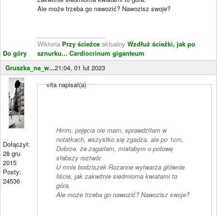
Ale może trzeba go nawozić? Nawozisz swoje?
____________________
Wiktoria
Przy ścieżce
aktualny
Wzdłuż ścieżki, jak po
Do góry
sznurku...
Cardiocrinum giganteum
Gruszka_na_w...
21:04, 01 lut 2023
vita napisał(a)
Hmm, pojęcia nie mam, sprawdziłam w
notatkach, wszystko się zgadza, ale po 1cm.
Dołączył:
Dobrze, że zagaiłam, miałabym o połowę
28 gru
słabszy roztwór.
2015
U mnie bodziszek Rozanne wytwarza głównie
Posty:
liście, jak zakwitnie siedmioma kwiatami to
24536
góra.
Ale może trzeba go nawozić? Nawozisz swoje?