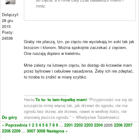
mróz.
Dołączył:
28 gru
2015
Posty:
24536
Graby nie płaczą, tzn. po cięciu nie wyciekają im soki tak jak
brzozom i klonom. Można spokojnie zaczekać z cięciem.
One ruszają dopiero w kwietniu.
Mnie zależy na lutowym cięciu, bo dostęp do krzewów mam
przez bylinowe i cebulowe nasadzenia. Żeby ich nie zdeptać,
to trzeba to zrobić w miarę szybko.
____________________
Hania-
To tu- to tam-łopatkę mam!
"Przyjemność ma się do
szczęścia mniej więcej tak, jak drzewo do ogrodu; nie ma
ogrodu bez drzew, ale drzewa, nawet w wielkiej ilości, nie
Do góry
stanowią jeszcze ogrodu." ~ Władysław Tatarkiewicz
« Poprzednia
1
2
3
4
5
6
7
8
9
...
2201
2202
2203
2204
2205
2206
2207
2208
2209
...
3007
3008
Następna »