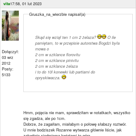
vita
17:58, 01 lut 2023
Gruszka_na_wierzbie napisał(a)
Skąd się wziął ten 1 cm 2 żelaza?
O ile
pamiętam, to w przepisie autorstwa Bogdzi była
mowa o
Dołączył:
2 cm w szklance florovitu
03 wrz
2 cm w szklance pinivitu
2012
2 cm w szklance żelaza
Posty:
i to do 10l konewki lub partiami do
5133
opryskiwacza.
Hmm, pojęcia nie mam, sprawdziłam w notatkach, wszystko
się zgadza, ale po 1cm.
Dobrze, że zagaiłam, miałabym o połowę słabszy roztwór.
U mnie bodziszek Rozanne wytwarza głównie liście, jak
zakwitnie siedmioma kwiatami to góra.