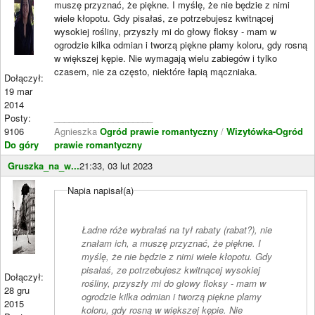
muszę przyznać, że piękne. I myślę, że nie będzie z nimi
wiele kłopotu. Gdy pisałaś, ze potrzebujesz kwitnącej
wysokiej rośliny, przyszły mi do głowy floksy - mam w
ogrodzie kilka odmian i tworzą piękne plamy koloru, gdy rosną
w większej kępie. Nie wymagają wielu zabiegów i tylko
czasem, nie za często, niektóre łapią mączniaka.
Dołączył:
19 mar
2014
Posty:
____________________
9106
Agnieszka
Ogród prawie romantyczny
/
Wizytówka-Ogród
Do góry
prawie romantyczny
Gruszka_na_w...
21:33, 03 lut 2023
Napia napisał(a)
Ładne róże wybrałaś na tył rabaty (rabat?), nie
znałam ich, a muszę przyznać, że piękne. I
myślę, że nie będzie z nimi wiele kłopotu. Gdy
pisałaś, ze potrzebujesz kwitnącej wysokiej
Dołączył:
rośliny, przyszły mi do głowy floksy - mam w
28 gru
ogrodzie kilka odmian i tworzą piękne plamy
2015
koloru, gdy rosną w większej kępie. Nie