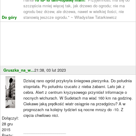
szczęścia mniej więcej tak, jak drzewo do ogrodu; nie ma
ogrodu bez drzew, ale drzewa, nawet w wielkiej ilości, nie
Do góry
stanowią jeszcze ogrodu." ~ Władysław Tatarkiewicz
Gruszka_na_w...
21:38, 03 lut 2023
Dzisiaj rano ogród przykryła śniegowa pierzynka. Do południa
stopniała. Po południu rzucało z nieba żabami. Lało jak z
cebra. Alert z centrum kryzysowego przyniósł informacje o
nocnych wichurach. W Sudetach ma wiać 160 km na godzinę.
Ciekawe jaką prędkość wiatr osiągnie na przedgórzu? A w
prognozach na kolejny tydzień są nocne mrozy do -10. Z
cięcia chwilowo nici.
Dołączył:
28 gru
2015
____________________
Posty: