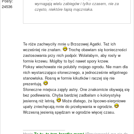
Posty:
wymagają wielu zabiegów i tylko czasem, nie za
24536
często, niektóre łapią mączniaka.
Te róże zachwyciły mnie u Brzozowej Agatki. Też ich
wcześniej nie znałam.
Trochę obawiam się konieczności
zastosowania przy nich podpór. Wolałabym, aby rosły w
formie krzewu. Mógłby to być nawet spory krzew.
Floksy wiechowate nie polubiły mojego ogrodu. Nie mam dla
nich wystarczająco słonecznego, a jednocześnie wilgotnego
stanowiska. Rosną w formie kikutków i raczej się nie
prezentują.
Słoneczne miejsca zajęły astry. One znakomicie obywają się
bez podlewania. Chyba bardziej zadbałam o kolorystykę
jesienną niż letnią.
Może dlatego, że lipcowo-sierpniowe
upały zniechęcają mnie do przebywania w ogrodzie.
Wczesną jesienią spędzam w ogrodzie więcej czasu.
____________________
Hania-
To tu- to tam-łopatkę mam!
"Przyjemność ma się do