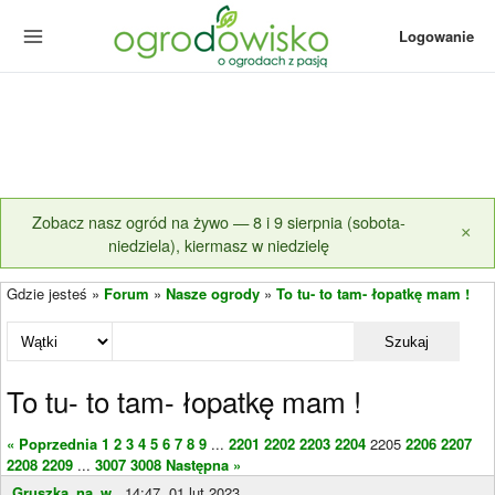
Logowanie
Zobacz nasz ogród na żywo — 8 i 9 sierpnia (sobota-
×
niedziela), kiermasz w niedzielę
Gdzie jesteś »
Forum
»
Nasze ogrody
»
To tu- to tam- łopatkę mam !
Szukaj
To tu- to tam- łopatkę mam !
« Poprzednia
1
2
3
4
5
6
7
8
9
...
2201
2202
2203
2204
2205
2206
2207
2208
2209
...
3007
3008
Następna »
Gruszka_na_w...
14:47, 01 lut 2023