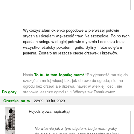
Wykorzystałam okienko pogodowe w pierwszej połowie
stycznia i ścięłam większość traw. Na szczęście. Po po tych
opadach śniegu w drugiej połowie stycznia i deszczu teraz
wszystko leżałoby pokotem i gniło. Byliny i róże ścięłam
jesienią. Zostało mi jeszcze cięcie drzewek i krzewów.
____________________
Hania-
To tu- to tam-łopatkę mam!
"Przyjemność ma się do
szczęścia mniej więcej tak, jak drzewo do ogrodu; nie ma
ogrodu bez drzew, ale drzewa, nawet w wielkiej ilości, nie
Do góry
stanowią jeszcze ogrodu." ~ Władysław Tatarkiewicz
Gruszka_na_w...
22:09, 03 lut 2023
Rojodziejowa napisał(a)
No właśnie jak z tym cięciem, bo ja mam graby
do cięcia, a u mnie cały czas baaaardzo mokro i