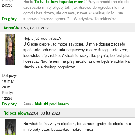
Hania-
To tu- to tam-łopatkę mam!
"Przyjemność ma się do
24536
szczęścia mniej więcej tak, jak drzewo do ogrodu; nie ma
ogrodu bez drzew, ale drzewa, nawet w wielkiej ilości, nie
Do góry
stanowią jeszcze ogrodu." ~ Władysław Tatarkiewicz
AnnaCh
21:53, 03 lut 2023
Hej, a już coś tniesz?
U Ciebie ciepłej, to może szybciej. U mnie dzisiaj zaczęło
spać koło południa, taki negatywny mokry śnieg i koło zera,
lodowisko się zrobiło. Aktualnie wszystko płynie, bo jest plus
i deszcz. Nad ranem ma przymrozić, znowu będzie szklanka.
Niezły kalejdoskop pogodowy.
Dołączył:
10 mar
2015
Posty:
12226
____________________
Do góry
Ania -
Malutki pod lasem
Rojodziejowa
22:04, 03 lut 2023
No właśnie jak z tym cięciem, bo ja mam graby do cięcia, a u
mnie cały czas baaaardzo mokro i mróz.