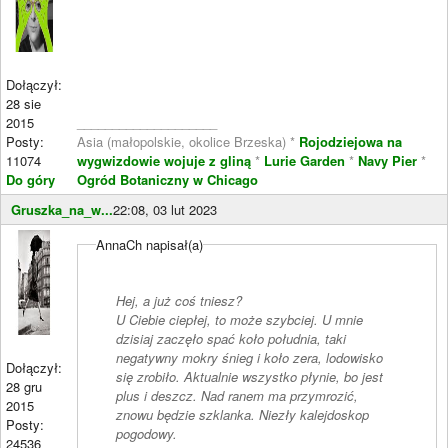
Dołączył:
28 sie
2015
____________________
Posty:
Asia (małopolskie, okolice Brzeska) *
Rojodziejowa na
11074
wygwizdowie wojuje z gliną
*
Lurie Garden
*
Navy Pier
*
Do góry
Ogród Botaniczny w Chicago
Gruszka_na_w...
22:08, 03 lut 2023
AnnaCh napisał(a)
Hej, a już coś tniesz?
U Ciebie ciepłej, to może szybciej. U mnie
dzisiaj zaczęło spać koło południa, taki
negatywny mokry śnieg i koło zera, lodowisko
Dołączył:
się zrobiło. Aktualnie wszystko płynie, bo jest
28 gru
plus i deszcz. Nad ranem ma przymrozić,
2015
znowu będzie szklanka. Niezły kalejdoskop
Posty:
pogodowy.
24536