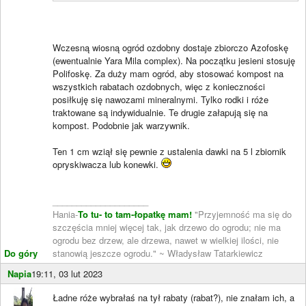
Wczesną wiosną ogród ozdobny dostaje zbiorczo Azofoskę
(ewentualnie Yara Mila complex). Na początku jesieni stosuję
Polifoskę. Za duży mam ogród, aby stosować kompost na
wszystkich rabatach ozdobnych, więc z konieczności
posiłkuję się nawozami mineralnymi. Tylko rodki i róże
traktowane są indywidualnie. Te drugie załapują się na
kompost. Podobnie jak warzywnik.
Ten 1 cm wziął się pewnie z ustalenia dawki na 5 l zbiornik
opryskiwacza lub konewki.
____________________
Hania-
To tu- to tam-łopatkę mam!
"Przyjemność ma się do
szczęścia mniej więcej tak, jak drzewo do ogrodu; nie ma
ogrodu bez drzew, ale drzewa, nawet w wielkiej ilości, nie
Do góry
stanowią jeszcze ogrodu." ~ Władysław Tatarkiewicz
Napia
19:11, 03 lut 2023
Ładne róże wybrałaś na tył rabaty (rabat?), nie znałam ich, a