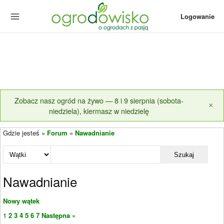
Logowanie
Zobacz nasz ogród na żywo — 8 i 9 sierpnia (sobota-
×
niedziela), kiermasz w niedzielę
Gdzie jesteś »
Forum
»
Nawadnianie
Szukaj
Nawadnianie
Nowy wątek
1
2
3
4
5
6
7
Następna »