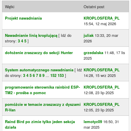
Wątki
Ostatni post
Projekt nawadniania
KROPLOSFERA_PL
15:54, 12 maj 2026
Nawadnianie linią kroplującą
[ Idź do
juliak
13:33, 20 mar
strony:
3
4
5
]
2026
dołożenie zraszaczy do sekcji Hunter
grzedalska
11:48, 17 lis
2025
System automatycznego nawadniania
[ Idź
KROPLOSFERA_PL
do strony:
3
4
5
6
7
8
9
...
152
153
]
14:28, 15 wrz 2025
programowanie sterownika rainbird ESP-
KROPLOSFERA_PL
TM2 - prośba o pomoc
12:08, 23 lip 2025
pomóżcie w temacie zraszaczy z dyszami
KROPLOSFERA_PL
R-Van
12:05, 23 lip 2025
Raind Bird po zimie tylko jeden sekcja
lemotyc09
16:50, 31
działa
mar 2025