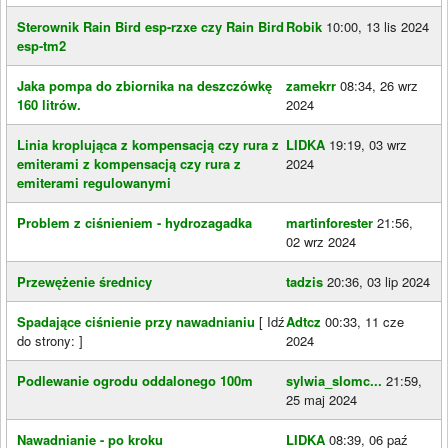
Sterownik Rain Bird esp-rzxe czy Rain Bird
Robik
10:00, 13 lis 2024
esp-tm2
Jaka pompa do zbiornika na deszczówkę
zamekrr
08:34, 26 wrz
160 litrów.
2024
Linia kroplująca z kompensacją czy rura z
LIDKA
19:19, 03 wrz
emiterami z kompensacją czy rura z
2024
emiterami regulowanymi
Problem z ciśnieniem - hydrozagadka
martinforester
21:56,
02 wrz 2024
Przewężenie średnicy
tadzis
20:36, 03 lip 2024
Spadające ciśnienie przy nawadnianiu
[ Idź
Adtcz
00:33, 11 cze
do strony:
]
2024
Podlewanie ogrodu oddalonego 100m
sylwia_slomc...
21:59,
25 maj 2024
Nawadnianie - po kroku
LIDKA
08:39, 06 paź