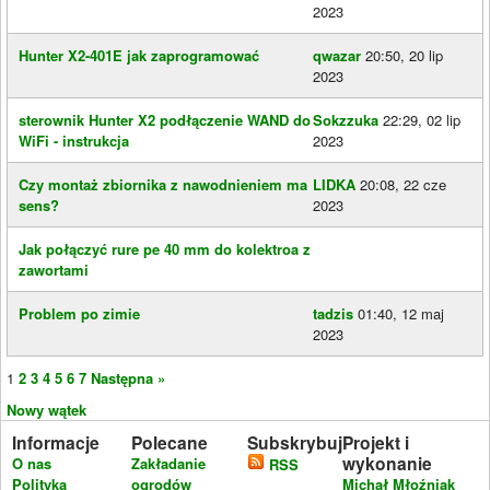
2023
Hunter X2-401E jak zaprogramować
qwazar
20:50, 20 lip
2023
sterownik Hunter X2 podłączenie WAND do
Sokzzuka
22:29, 02 lip
WiFi - instrukcja
2023
Czy montaż zbiornika z nawodnieniem ma
LIDKA
20:08, 22 cze
sens?
2023
Jak połączyć rure pe 40 mm do kolektroa z
zawortami
Problem po zimie
tadzis
01:40, 12 maj
2023
1
2
3
4
5
6
7
Następna »
Nowy wątek
Informacje
Polecane
Subskrybuj
Projekt i
wykonanie
O nas
Zakładanie
RSS
Polityka
ogrodów
Michał Młoźniak