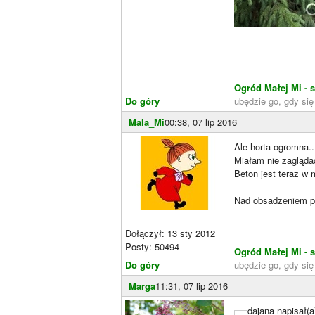
________________
Ogród Małej Mi - 
Do góry
ubędzie go, gdy się
Mala_Mi
00:38, 07 lip 2016
Ale horta ogromna..
Miałam nie zaglądać
Beton jest teraz w 
Nad obsadzeniem po
Dołączył: 13 sty 2012
________________
Posty: 50494
Ogród Małej Mi - 
Do góry
ubędzie go, gdy się
Marga
11:31, 07 lip 2016
dajana napisał(a