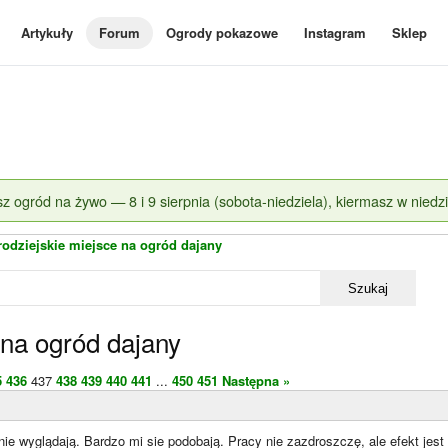
Artykuły
Forum
Ogrody pokazowe
Instagram
Sklep
z ogród na żywo — 8 i 9 sierpnia (sobota-niedziela), kiermasz w niedzi
rodziejskie miejsce na ogród dajany
Szukaj
 na ogród dajany
5
436
437
438
439
440
441
...
450
451
Następna »
nie wyglądają. Bardzo mi sie podobają. Pracy nie zazdroszczę, ale efekt jes