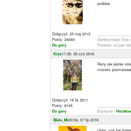
podoba.
Dołączył: 25 maj 2015
________________
Posty: 34449
Serdeczności Ewa 
Do góry
Foerster, co pan ro
Krys
17:26, 25 cze 2016
Rany ale jestes sil
mozesz posmarowac 
Dołączył: 16 lis 2011
Posty: 8145
________________
Do góry
Krystyna -
Hirutkow
Mala_Mi
00:34, 07 lip 2016
Upss. coś sie dzieje