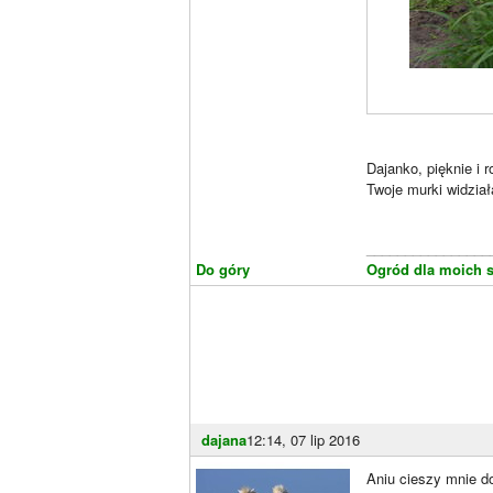
Dajanko, pięknie i 
Twoje murki widzia
________________
Do góry
Ogród dla moich 
dajana
12:14, 07 lip 2016
Aniu cieszy mnie d