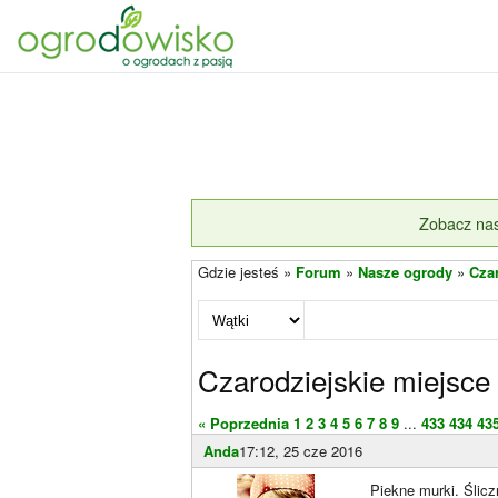
Zobacz nas
Gdzie jesteś »
Forum
»
Nasze ogrody
»
Cza
Czarodziejskie miejsce
« Poprzednia
1
2
3
4
5
6
7
8
9
...
433
434
43
Anda
17:12, 25 cze 2016
Piekne murki. Ślicz