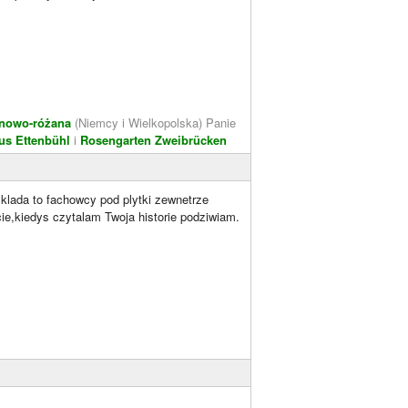
inowo-różana
(Niemcy i Wielkopolska) Panie
us Ettenbühl
i
Rosengarten Zweibrücken
,klada to fachowcy pod plytki zewnetrze
e,kiedys czytalam Twoja historie podziwiam.