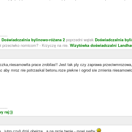
____
-
Doświadczalnia bylinowo-różana 2
poprzedni wątek
Doświadczalnia byl
bi przeciwko nornicom? - Krzyczę na nie.
Wizytówka doświadczalni
Landha
aczka,niesamowita prace zrobilas!! Jest tak ply czy zaprawa przeciwmrozowa
aby mroz nie potrzaskal betonu.roze piekne i ogrod sie zmienia niesamowici
____
y raj:))
.. jutro czyli dziś obejrzę.. a na razie twoje - moej serby