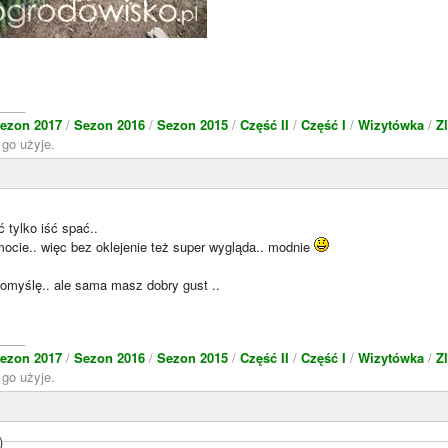
____
sezon 2017
/
Sezon 2016
/
Sezon 2015
/
Część II
/
Część I
/
Wizytówka
/
Z
 go użyje.
 tylko iść spać..
mocie.. więc bez oklejenie też super wygląda.. modnie
myślę.. ale sama masz dobry gust ..
____
sezon 2017
/
Sezon 2016
/
Sezon 2015
/
Część II
/
Część I
/
Wizytówka
/
Z
 go użyje.
)