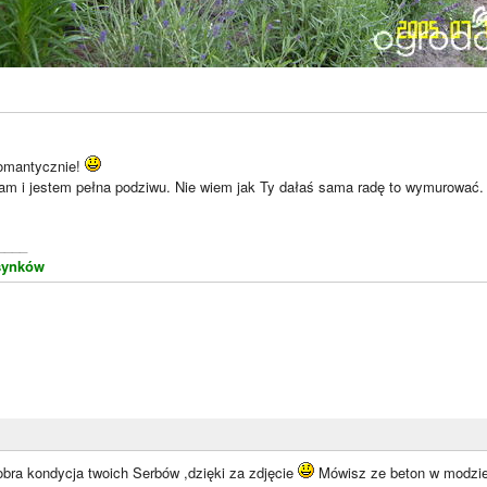
romantycznie!
łam i jestem pełna podziwu. Nie wiem jak Ty dałaś sama radę to wymurować.
____
synków
obra kondycja twoich Serbów ,dzięki za zdjęcie
Mówisz ze beton w modzie 