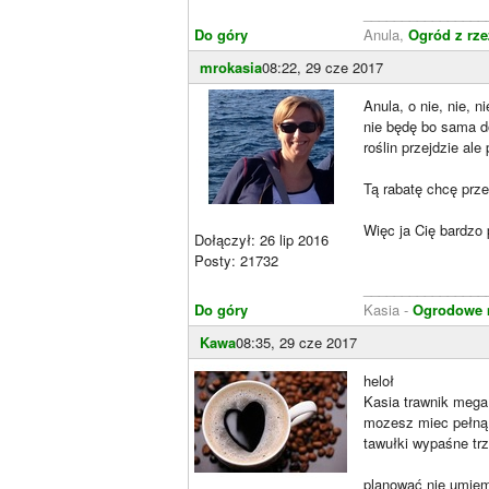
________________
Do góry
Anula,
Ogród z rz
mrokasia
08:22, 29 cze 2017
Anula, o nie, nie, 
nie będę bo sama d
roślin przejdzie ale
Tą rabatę chcę prze
Więc ja Cię bardzo 
Dołączył: 26 lip 2016
Posty: 21732
________________
Do góry
Kasia -
Ogrodowe m
Kawa
08:35, 29 cze 2017
heloł
Kasia trawnik mega
mozesz miec pełną 
tawułki wypaśne tr
planować nie umiem