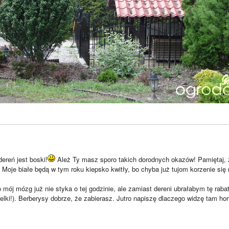
ereń jest boski!
Ależ Ty masz sporo takich dorodnych okazów! Pamiętaj, 
. Moje białe będą w tym roku kiepsko kwitły, bo chyba już tujom korzenie się r
 mój mózg już nie styka o tej godzinie, ale zamiast dereni ubrałabym tę rab
elki!). Berberysy dobrze, że zabierasz. Jutro napiszę dlaczego widzę tam ho