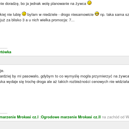
 nie doradzę, bo ja jednak wolę planowanie na żywca
iej nie lubię
byłam w niedziele - drogo niesamowicie
np. taka sama sza
już za blisko 3 a u nich wielka promocja: 7...
____
ytówka
je.
ardziej by mi pasowało, gdybym to co wymyślę mogła przymierzyć na żywca. 
ka wydaje się trochę droga ale aż takich rozbieżności cenowych nie widziałam
____
arzenie Mrokasi cz.I
;
Ogrodowe marzenie Mrokasi cz.II
na zachód od W