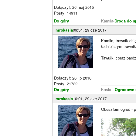
Dołączył: 26 maj 2015
Posty: 14911
________________
Do góry
Kamila-
Droga do s
mrokasia
09:34, 29 cze 2017
Kamila, trawnik dz
ładniejszym trawniku
Tawułki coraz bardz
Dołączył: 26 lip 2016
Posty: 21732
________________
Do góry
Kasia -
Ogrodowe m
mrokasia
10:01, 29 cze 2017
Obeszłam ogród - po