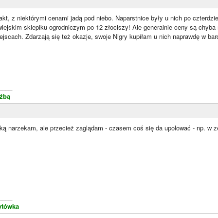
akt, z niektórymi cenami jadą pod niebo. Naparstnice były u nich po czterdzie
wiejskim sklepiku ogrodniczym po 12 złociszy! Ale generalnie ceny są chyba
scach. Zdarzają się też okazje, swoje Nigry kupiłam u nich naprawdę w bard
____
eźbą
ką narzekam, ale przecież zaglądam - czasem coś się da upolować - np. w 
____
ytówka