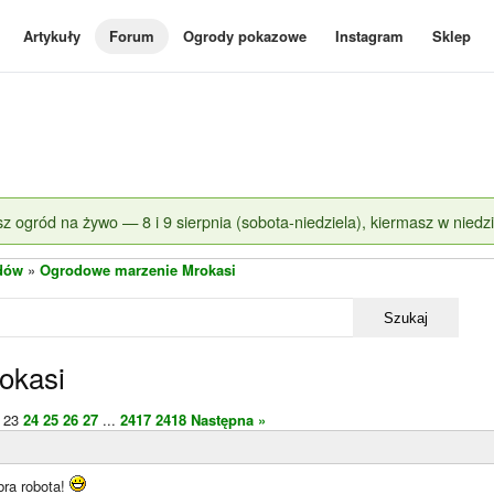
Artykuły
Forum
Ogrody pokazowe
Instagram
Sklep
z ogród na żywo — 8 i 9 sierpnia (sobota-niedziela), kiermasz w niedzi
dów
»
Ogrodowe marzenie Mrokasi
Szukaj
okasi
23
24
25
26
27
...
2417
2418
Następna »
bra robota!