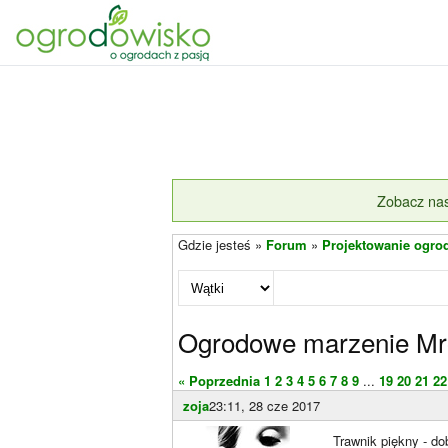
Zobacz nas
Gdzie jesteś »
Forum
»
Projektowanie ogro
Ogrodowe marzenie Mr
« Poprzednia
1
2
3
4
5
6
7
8
9
...
19
20
21
22
zoja
23:11, 28 cze 2017
Trawnik piękny - do