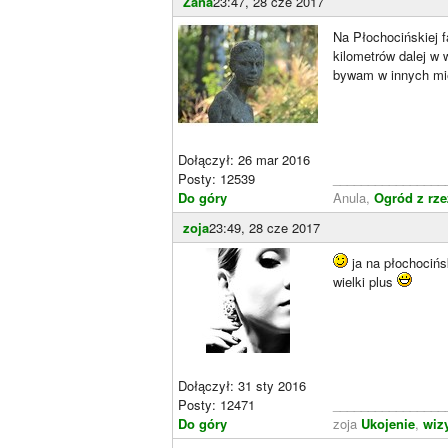
Zana
23:47, 28 cze 2017
Na Płochocińskiej f
kilometrów dalej w 
bywam w innych miej
Dołączył: 26 mar 2016
Posty: 12539
________________
Do góry
Anula,
Ogród z rz
zoja
23:49, 28 cze 2017
ja na płochocińs
wielki plus
Dołączył: 31 sty 2016
Posty: 12471
________________
Do góry
zoja
Ukojenie
,
wiz