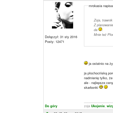
mrokasia napisa
Zoja, trawnik
Z planowanie
da
.
Mnie też Pło
Dołączył: 31 sty 2016
Posty: 12471
ja ostatnio na 
ja płochocińską por
nadmienię tylko, że
ale - najlepsze cen
skarbonki
________________
Do góry
zoja
Ukojenie
,
wiz