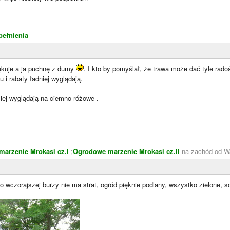
____
pełnienia
iękuje a ja puchnę z dumy
. I kto by pomyślał, że trawa może dać tyle rado
 i rabaty ładniej wyglądają.
iej wyglądają na ciemno różowe .
____
arzenie Mrokasi cz.I
;
Ogrodowe marzenie Mrokasi cz.II
na zachód od W
 wczorajszej burzy nie ma strat, ogród pięknie podlany, wszystko zielone, s