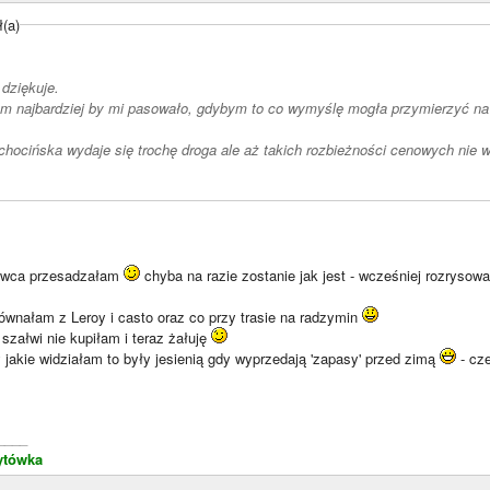
ł(a)
 dziękuje.
m najbardziej by mi pasowało, gdybym to co wymyślę mogła przymierzyć na ż
chocińska wydaje się trochę droga ale aż takich rozbieżności cenowych nie wid
żywca przesadzałam
chyba na razie zostanie jak jest - wcześniej rozryso
ównałam z Leroy i casto oraz co przy trasie na radzymin
 szałwi nie kupiłam i teraz żałuję
y jakie widziałam to były jesienią gdy wyprzedają 'zapasy' przed zimą
- cz
____
ytówka