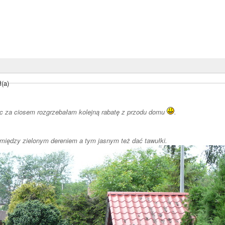
ł(a)
c za ciosem rozgrzebałam kolejną rabatę z przodu domu
.
omiędzy zielonym dereniem a tym jasnym też dać tawułki.