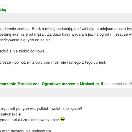
____
eźbą
nie, derenie zostają. Bardzo mi się podobają, rozświetlają to miejsce a poza
ostanę eksmisję od męża . Za dużo kasy wydałam już na ogród ( i jeszcze w
 pozbywanie się tych co są nie.
robić a nie zrobić od nowa.
proszę - pomóż mi zrobić coś możliwie ładnego z tego co jest.
____
arzenie Mrokasi cz.I
;
Ogrodowe marzenie Mrokasi cz.II
na zachód od W
 wyszedł po tych wszystkich twoich zabiegach!!
satysfakcję
zymam kciuki za nieczerwony kolor
 więc niestety nie podpowiem