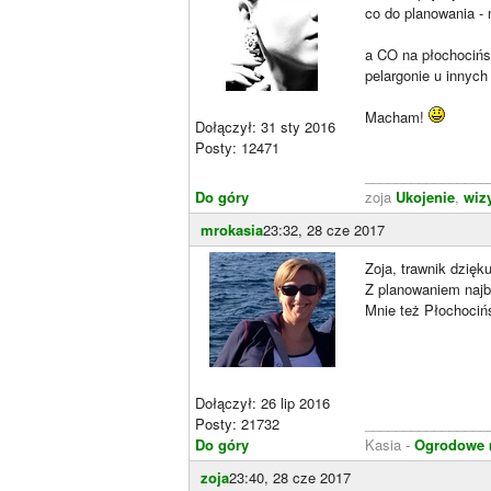
co do planowania -
a CO na płochocińsk
pelargonie u innych 
Macham!
Dołączył: 31 sty 2016
Posty: 12471
________________
Do góry
zoja
Ukojenie
,
wiz
mrokasia
23:32, 28 cze 2017
Zoja, trawnik dzięku
Z planowaniem najb
Mnie też Płochocińs
Dołączył: 26 lip 2016
Posty: 21732
________________
Do góry
Kasia -
Ogrodowe m
zoja
23:40, 28 cze 2017