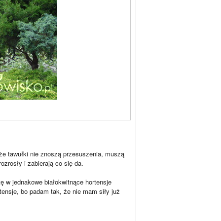
że tawułki nie znoszą przesuszenia, muszą
ozrosły i zabierają co się da.
atę w jednakowe białokwitnące hortensje
rtensje, bo padam tak, że nie mam siły już