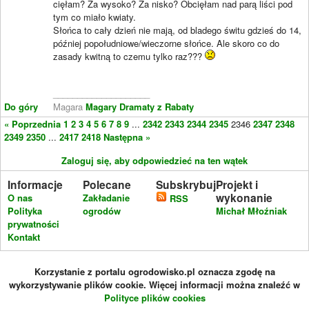
cięłam? Za wysoko? Za nisko? Obcięłam nad parą liści pod
tym co miało kwiaty.
Słońca to cały dzień nie mają, od bladego świtu gdzieś do 14,
później popołudniowe/wieczorne słońce. Ale skoro co do
zasady kwitną to czemu tylko raz???
____________________
Do góry
Magara
Magary Dramaty z Rabaty
« Poprzednia
1
2
3
4
5
6
7
8
9
...
2342
2343
2344
2345
2346
2347
2348
2349
2350
...
2417
2418
Następna »
Zaloguj się, aby odpowiedzieć na ten wątek
Informacje
Polecane
Subskrybuj
Projekt i
wykonanie
O nas
Zakładanie
RSS
Polityka
ogrodów
Michał Młoźniak
prywatności
Kontakt
Korzystanie z portalu ogrodowisko.pl oznacza zgodę na
wykorzystywanie plików cookie. Więcej informacji można znaleźć w
Polityce plików cookies