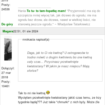
2015
Posty:
____________________
24536
Hania-
To tu- to tam-łopatkę mam!
"Przyjemność ma się do
szczęścia mniej więcej tak, jak drzewo do ogrodu; nie ma
ogrodu bez drzew, ale drzewa, nawet w wielkiej ilości, nie
Do góry
stanowią jeszcze ogrodu." ~ Władysław Tatarkiewicz
Magara
22:51, 01 sie 2024
mrokasia napisał(a)
Daga, jak to Ci nie kwitną? U ostrogowców to
trudno mówić o drugim kwitnieniu bo one kwitną
cały czas... Przycinasz przekwitnięte
kwiatostany? W jakim je masz miejscu? Mają
Dołączył:
słońce?
27 mar
2018
Posty:
10461
Tak to mi nie kwitną
Wycięłam przekwitnięte kwiatostany jakiś czas temu, ze trzy
tygodnie będą??? Już takie "chmurki" z nich były. Może źle