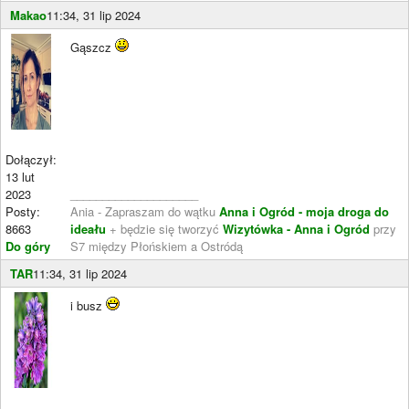
Makao
11:34, 31 lip 2024
Gąszcz
Dołączył:
13 lut
2023
____________________
Posty:
Ania - Zapraszam do wątku
Anna i Ogród - moja droga do
8663
ideału
+ będzie się tworzyć
Wizytówka - Anna i Ogród
przy
Do góry
S7 między Płońskiem a Ostródą
TAR
11:34, 31 lip 2024
i busz