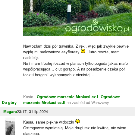
Nawiozłam dziś pół trawnika. Z ręki, więc jak zwykle pewnie
wyjdą mi malownicze esyfloresy
. Jutro reszta, mam
nadzieję.
No i mam trochę roszad w planach tylko pogoda jakaś mało
współpracująca… ciut gorąco. A na posadzenie czeka pół
taczki bergenii wykopanych z cienistej…
____________________
Kasia -
Ogrodowe marzenie Mrokasi cz.I
;
Ogrodowe
Do góry
marzenie Mrokasi cz.II
na zachód od Warszawy
Magara
23:17, 31 lip 2024
Kasia, same piękne widoczki
Ostrogowce wymiatają. Moje drugi raz nie kwitną, nie wiem
dlaczego.