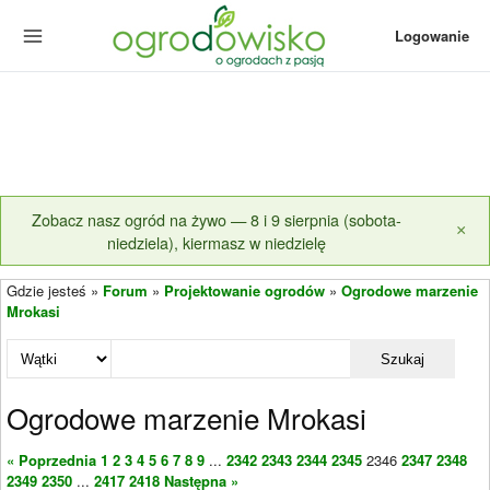
Logowanie
Zobacz nasz ogród na żywo — 8 i 9 sierpnia (sobota-
×
niedziela), kiermasz w niedzielę
Gdzie jesteś »
Forum
»
Projektowanie ogrodów
»
Ogrodowe marzenie
Mrokasi
Szukaj
Ogrodowe marzenie Mrokasi
« Poprzednia
1
2
3
4
5
6
7
8
9
...
2342
2343
2344
2345
2346
2347
2348
2349
2350
...
2417
2418
Następna »