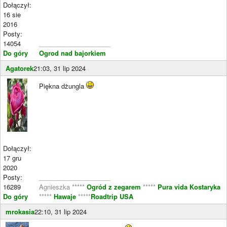
Dołączył:
16 sie
2016
Posty:
14054
____________________
Do góry
Ogrod nad bajorkiem
Agatorek
21:03, 31 lip 2024
Piękna dżungla
Dołączył:
17 gru
2020
Posty:
____________________
16289
Agnieszka *****
Ogród z zegarem
*****
Pura vida Kostaryka
Do góry
*****
Hawaje
*****
Roadtrip USA
mrokasia
22:10, 31 lip 2024