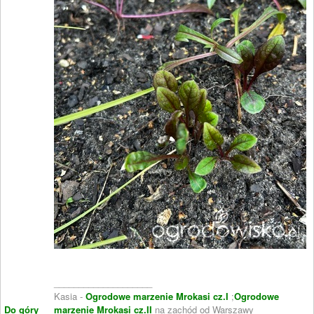
____________________
Kasia -
Ogrodowe marzenie Mrokasi cz.I
;
Ogrodowe
Do góry
marzenie Mrokasi cz.II
na zachód od Warszawy