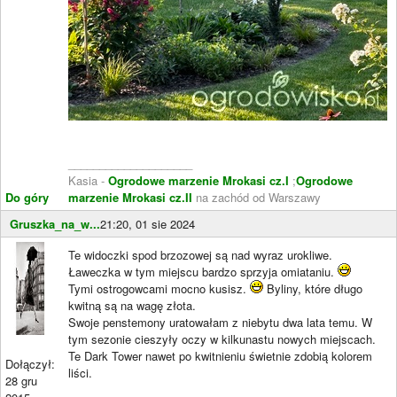
____________________
Kasia -
Ogrodowe marzenie Mrokasi cz.I
;
Ogrodowe
Do góry
marzenie Mrokasi cz.II
na zachód od Warszawy
Gruszka_na_w...
21:20, 01 sie 2024
Te widoczki spod brzozowej są nad wyraz urokliwe.
Ławeczka w tym miejscu bardzo sprzyja omiataniu.
Tymi ostrogowcami mocno kusisz.
Byliny, które długo
kwitną są na wagę złota.
Swoje penstemony uratowałam z niebytu dwa lata temu. W
tym sezonie cieszyły oczy w kilkunastu nowych miejscach.
Te Dark Tower nawet po kwitnieniu świetnie zdobią kolorem
Dołączył:
liści.
28 gru