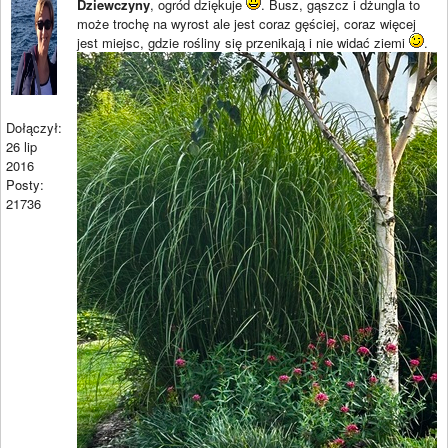
Dziewczyny
, ogród dziękuje
. Busz, gąszcz i dżungla to
może trochę na wyrost ale jest coraz gęściej, coraz więcej
jest miejsc, gdzie rośliny się przenikają i nie widać ziemi
.
Dołączył:
26 lip
2016
Posty:
21736