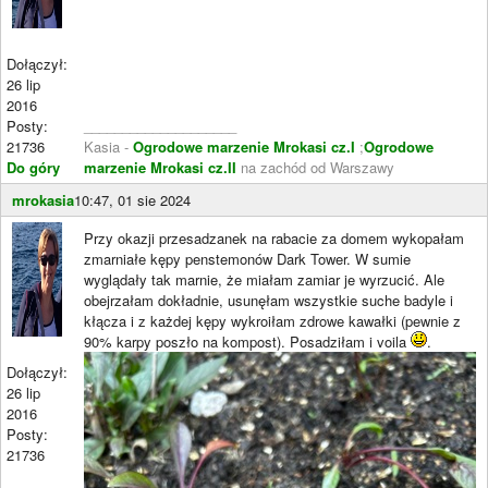
Dołączył:
26 lip
2016
Posty:
____________________
21736
Kasia -
Ogrodowe marzenie Mrokasi cz.I
;
Ogrodowe
Do góry
marzenie Mrokasi cz.II
na zachód od Warszawy
mrokasia
10:47, 01 sie 2024
Przy okazji przesadzanek na rabacie za domem wykopałam
zmarniałe kępy penstemonów Dark Tower. W sumie
wyglądały tak marnie, że miałam zamiar je wyrzucić. Ale
obejrzałam dokładnie, usunęłam wszystkie suche badyle i
kłącza i z każdej kępy wykroiłam zdrowe kawałki (pewnie z
90% karpy poszło na kompost). Posadziłam i voila
.
Dołączył:
26 lip
2016
Posty:
21736