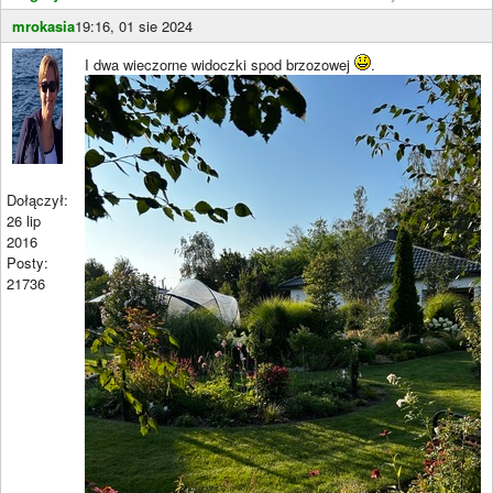
mrokasia
19:16, 01 sie 2024
I dwa wieczorne widoczki spod brzozowej
.
Dołączył:
26 lip
2016
Posty:
21736