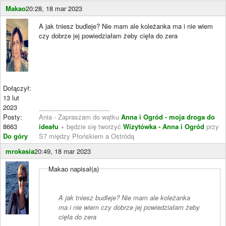
Makao
20:28, 18 mar 2023
A jak tniesz budleje? Nie mam ale koleżanka ma i nie wiem
czy dobrze jej powiedziałam żeby cięła do zera
Dołączył:
13 lut
2023
____________________
Posty:
Ania - Zapraszam do wątku
Anna i Ogród - moja droga do
8663
ideału
+ będzie się tworzyć
Wizytówka - Anna i Ogród
przy
Do góry
S7 między Płońskiem a Ostródą
mrokasia
20:49, 18 mar 2023
Makao napisał(a)
A jak tniesz budleje? Nie mam ale koleżanka
ma i nie wiem czy dobrze jej powiedziałam żeby
cięła do zera