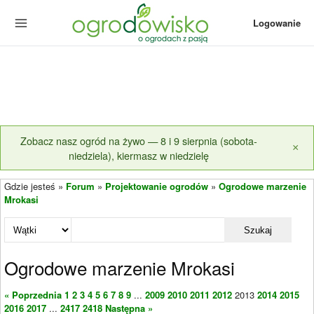
Logowanie
Zobacz nasz ogród na żywo — 8 i 9 sierpnia (sobota-
×
niedziela), kiermasz w niedzielę
Gdzie jesteś »
Forum
»
Projektowanie ogrodów
»
Ogrodowe marzenie
Mrokasi
Szukaj
Ogrodowe marzenie Mrokasi
« Poprzednia
1
2
3
4
5
6
7
8
9
...
2009
2010
2011
2012
2013
2014
2015
2016
2017
...
2417
2418
Następna »