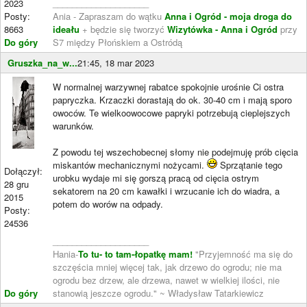
2023
____________________
Posty:
Ania - Zapraszam do wątku
Anna i Ogród - moja droga do
8663
ideału
+ będzie się tworzyć
Wizytówka - Anna i Ogród
przy
Do góry
S7 między Płońskiem a Ostródą
Gruszka_na_w...
21:45, 18 mar 2023
W normalnej warzywnej rabatce spokojnie urośnie Ci ostra
papryczka. Krzaczki dorastają do ok. 30-40 cm i mają sporo
owoców. Te wielkoowocowe papryki potrzebują cieplejszych
warunków.
Z powodu tej wszechobecnej słomy nie podejmuję prób cięcia
miskantów mechanicznymi nożycami.
Sprzątanie tego
Dołączył:
urobku wydaje mi się gorszą pracą od cięcia ostrym
28 gru
sekatorem na 20 cm kawałki i wrzucanie ich do wiadra, a
2015
potem do worów na odpady.
Posty:
24536
____________________
Hania-
To tu- to tam-łopatkę mam!
"Przyjemność ma się do
szczęścia mniej więcej tak, jak drzewo do ogrodu; nie ma
ogrodu bez drzew, ale drzewa, nawet w wielkiej ilości, nie
Do góry
stanowią jeszcze ogrodu." ~ Władysław Tatarkiewicz