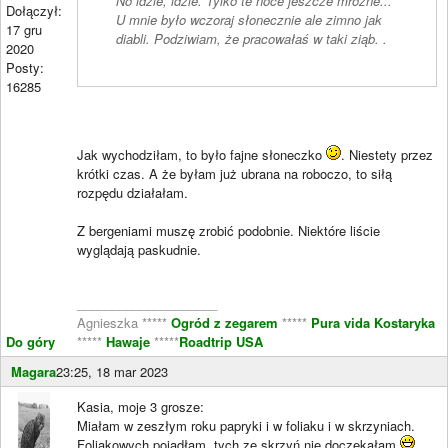
No idzie, idzie. Tylko te noce jeszcze mroźne...
Dołączył:
U mnie było wczoraj słonecznie ale zimno jak
17 gru
diabli. Podziwiam, że pracowałaś w taki ziąb. .
2020
Posty:
16285
Jak wychodziłam, to było fajne słoneczko
. Niestety przez
krótki czas. A że byłam już ubrana na roboczo, to siłą
rozpędu działałam.
Z bergeniami muszę zrobić podobnie. Niektóre liście
wyglądają paskudnie.
____________________
Agnieszka *****
Ogród z zegarem
*****
Pura vida Kostaryka
Do góry
*****
Hawaje
*****
Roadtrip USA
Magara
23:25, 18 mar 2023
Kasia, moje 3 grosze:
Miałam w zeszłym roku papryki i w foliaku i w skrzyniach.
Foliakowych pojadłam, tych ze skrzyń nie doczekałam