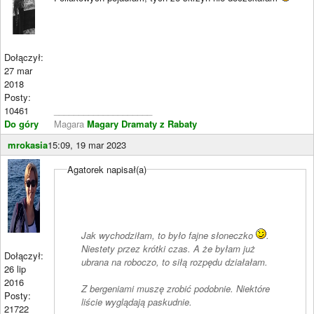
Dołączył:
27 mar
2018
Posty:
10461
____________________
Do góry
Magara
Magary Dramaty z Rabaty
mrokasia
15:09, 19 mar 2023
Agatorek napisał(a)
Jak wychodziłam, to było fajne słoneczko
.
Niestety przez krótki czas. A że byłam już
Dołączył:
ubrana na roboczo, to siłą rozpędu działałam.
26 lip
2016
Z bergeniami muszę zrobić podobnie. Niektóre
Posty:
liście wyglądają paskudnie.
21722