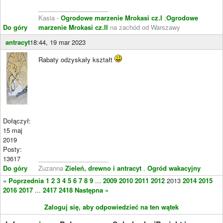
____________________
Kasia -
Ogrodowe marzenie Mrokasi cz.I
;
Ogrodowe
Do góry
marzenie Mrokasi cz.II
na zachód od Warszawy
antracyt
18:44, 19 mar 2023
Rabaty odzyskały kształt
Dołączył:
15 maj
2019
Posty:
13617
____________________
Do góry
Zuzanna
Zieleń, drewno i antracyt
,
Ogród wakacyjny
« Poprzednia
1
2
3
4
5
6
7
8
9
...
2009
2010
2011
2012
2013
2014
2015
2016
2017
...
2417
2418
Następna »
Zaloguj się, aby odpowiedzieć na ten wątek