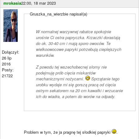
mrokasia
22:00, 18 mar 2023
Gruszka_na_wierzbie napisał(a)
W normalnej warzywnej rabatce spokojnie
urośnie Ci ostra papryczka. Krzaczki dorastają
do ok. 30-40 cm i mają sporo owoców. Te
wielkoowocowe papryki potrzebują cieplejszych
Dołączył:
warunków.
26 lip
2016
Z powodu tej wszechobecnej słomy nie
Posty:
podejmuję prób cięcia miskantów
21722
mechanicznymi nożycami.
Sprzątanie tego
urobku wydaje mi się gorszą pracą od cięcia
ostrym sekatorem na 20 cm kawałki i wrzucanie
ich do wiadra, a potem do worów na odpady.
Problem w tym, że ja pragnę tej słodkiej papryki
.