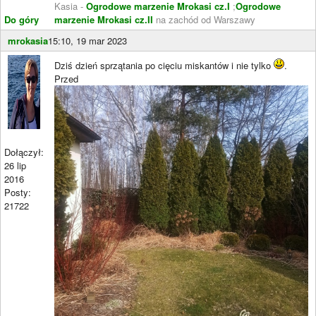
Kasia -
Ogrodowe marzenie Mrokasi cz.I
;
Ogrodowe
Do góry
marzenie Mrokasi cz.II
na zachód od Warszawy
mrokasia
15:10, 19 mar 2023
Dziś dzień sprzątania po cięciu miskantów i nie tylko
.
Przed
Dołączył:
26 lip
2016
Posty:
21722