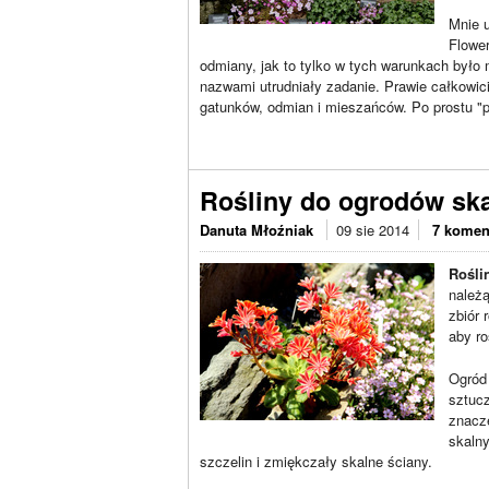
Mnie u
Flowe
odmiany, jak to tylko w tych warunkach było 
nazwami utrudniały zadanie. Prawie całkowici
gatunków, odmian i mieszańców. Po prostu "p
Rośliny do ogrodów sk
Danuta Młoźniak
09 sie 2014
7 komen
Rośli
należą
zbiór 
aby ro
Ogród 
sztucz
znacz
skalny
szczelin i zmiękczały skalne ściany.