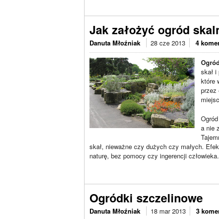
Jak założyć ogród skal
Danuta Młoźniak
28 cze 2013
4 kome
Ogród
skał i
które 
przez 
miejs
Ogród
a nie 
Tajem
skał, nieważne czy dużych czy małych. Efek
naturę, bez pomocy czy ingerencji człowieka.
Ogródki szczelinowe
Danuta Młoźniak
18 mar 2013
3 kome