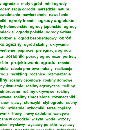
w ogrodzie
mały ogród
mini ogrody
odernizacja ogrodu
narzędzia
natura
awadnianie
nawierzchnie
nawożenie
ogrody angielskie
dki
ogrody Irlandii
y holenderskie
ogrody japońskie
ogrody
emieckie
ogrody polskie
ogrody świata
ogród
rodzenia
ogród bezobsługowy
kologiczny
ogród skalny
okrywanie
wietlenie
paprocie
pielęgnacja ogrodu
poradnik
za
porady ogrodnicze
portrety
projektowanie ogrodu
oślin
rabata
nista
rabata preriowa
rabaty
realizacja
rodu
recykling
rocznice
rozmnażanie
liny
rośliny cebulowe
rośliny domowe
iny dwuletnie
rośliny egzotyczne
rośliny
ednoroczne
rośliny okrywowe
rośliny
sowate
rośliny zimozielone
różaneczniki
siew
stawy
storczyki
styl ogrodu
suchy
ród
szklarnie
szkodniki
taras
topiary
rawnik
trawy
trawy ozdobne
warzywa
osna w ogrodzie
wizyty
woda
wrzosy
ośce
wystawy
wystawy polskie
wystawy
aniczne
z notatnika ogrodnika
zakładanie