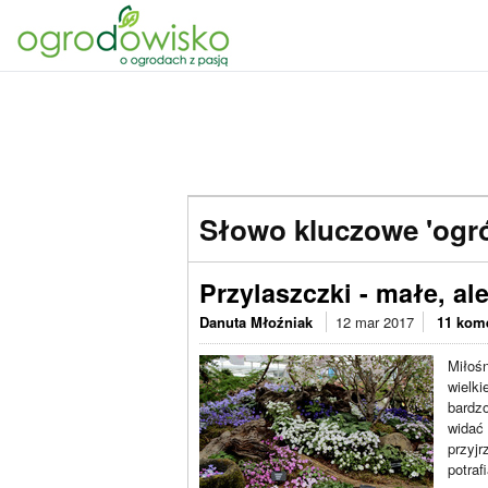
Słowo kluczowe 'ogró
Przylaszczki - małe, al
Danuta Młoźniak
12 mar 2017
11 kom
Miłośn
wielki
bardzo
widać 
przyjr
potraf