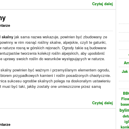
Czytaj dalej
ny
ntarze
 skalny
jak sama nazwa wskazuje, powinien być zbudowany ze
 powinny w nim rosnąć rośliny skalne, alpejskie, czyli te gatunki,
w naturze rosną w górskich rejonach. Ogrody takie są budowane
entuzjastów tworzenia kolekcji roślin alpejskich, aby upodobnić
ce uprawy swoich roślin do warunków występujących w naturze.
Am
 skalny powinien być ważnym i przemyślanym elementem ogrodu,
Jak
zbiorem przypadkowych kamieni i roślin posadzonych chaotycznie.
nica sukcesu ogrodów skalnych polega na doskonałym ustawieniu
t musi być taki, jakby zostały one umieszczone przez samą
BBC
Flo
Czytaj dalej
bas
byli
det
ig
ntarze
konk