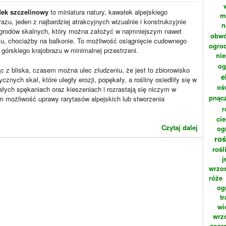
ek szczelinowy
to miniatura natury, kawałek alpejskiego
m
razu, jeden z najbardziej atrakcyjnych wizualnie i konstrukcyjnie
n
ogrodów skalnych, który można założyć w najmniejszym nawet
obwó
u, chociażby na balkonie. To możliwość osiągnięcie cudownego
ogrod
 górskiego krajobrazu w minimalnej przestrzeni.
ni
og
c z bliska, czasem można ulec złudzeniu, że jest to zbiorowisko
e
tycznych skał, które uległy erozji, popękały, a rośliny osiedliły się w
oś
łych spękaniach oraz kieszeniach i rozrastają się niczym w
pnąc
m możliwość uprawy rarytasów alpejskich lub stworzenia
r
cie
Czytaj dalej
og
roś
rośl
j
wrzo
róże
og
t
wi
wrz
zagr