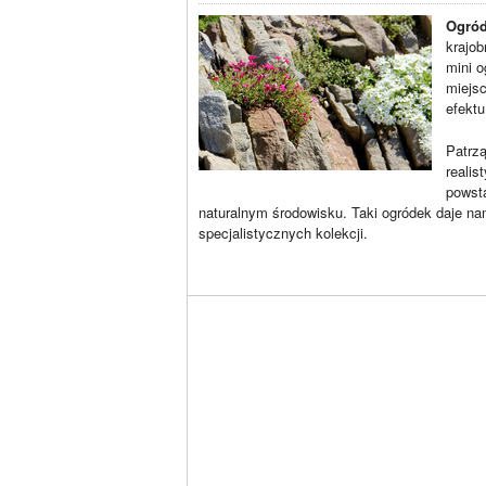
Ogród
krajob
mini 
miejsc
efektu
Patrzą
realis
powsta
naturalnym środowisku. Taki ogródek daje na
specjalistycznych kolekcji.