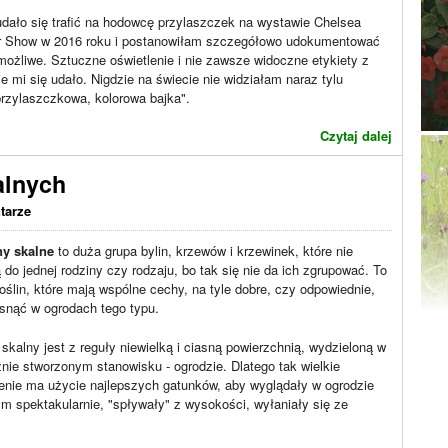
dało się trafić na hodowcę przylaszczek na wystawie Chelsea
r Show w 2016 roku i postanowiłam szczegółowo udokumentować
możliwe. Sztuczne oświetlenie i nie zawsze widoczne etykiety z
e mi się udało. Nigdzie na świecie nie widziałam naraz tylu
rzylaszczkowa, kolorowa bajka".
Czytaj dalej
alnych
tarze
ny skalne
to duża grupa bylin, krzewów i krzewinek, które nie
 do jednej rodziny czy rodzaju, bo tak się nie da ich zgrupować. To
roślin, które mają wspólne cechy, na tyle dobre, czy odpowiednie,
snąć w ogrodach tego typu.
skalny jest z reguły niewielką i ciasną powierzchnią, wydzieloną w
nie stworzonym stanowisku - ogrodzie. Dlatego tak wielkie
enie ma użycie najlepszych gatunków, aby wyglądały w ogrodzie
m spektakularnie, "spływały" z wysokości, wyłaniały się ze