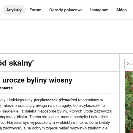
Artykuły
Forum
Ogrody pokazowe
Instagram
Sklep
d skalny'
e urocze byliny wiosny
entarze
icy i kolekcjonerzy
przylaszczek
(Hepatica)
to ogrodnicy w
ej mierze zwracający uwagę na szczegóły, bo przylaszczki to
 niewielkie i z daleka niepozorne byliny, których urodę zazwyczaj
dopiero z bliska. Trzeba się jednak mocno pochylić i dokładnie
zeć. Najlepiej być wyposażonym w obiektyw makro, bo te kwiaty
ią zachwycić, a na dobrym zdjęciu widać wszystko znakomicie.