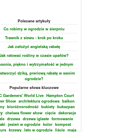
Polecane artykuły
Co robimy w ogrodzie w sierpniu
Trawnik z siewu - krok po kroku
Jak założyć angielską rabatę
Jak ratować rośliny w czasie upałów?
sonia, piękno i wytrzymałość w jednym
 stworzyć dziką, preriową rabatę w swoim
ogrodzie?
Popularne słowa kluczowe
 Gardeners' World Live
Hampton Court
wer Show
architektura ogrodowa
balkon
eny
bioróżnorodność
bukiety
bukszpan
ny
chelsea flower show
cięcie
dekoracje
ale
drzewa
drzewa iglaste
formowanie
laki
jesień w ogrodzie
kolor
kompost
urs
krzewy
lato w ogrodzie
liście
maja