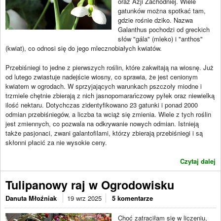
oraz Azji Zachodniej. Wiele
gatunków można spotkać tam,
gdzie rośnie dziko. Nazwa
Galanthus pochodzi od greckich
słów "gála" (mleko) i "anthos"
(kwiat), co odnosi się do jego mlecznobiałych kwiatów.
Przebiśniegi to jedne z pierwszych roślin, które zakwitają na wiosnę. Już
od lutego zwiastuje nadejście wiosny, co sprawia, że jest cenionym
kwiatem w ogrodach. W sprzyjających warunkach pszczoły miodne i
trzmiele chętnie zbierają z nich jasnopomarańczowy pyłek oraz niewielką
ilość nektaru. Dotychczas zidentyfikowano 23 gatunki i ponad 2000
odmian przebiśniegów, a liczba ta wciąż się zmienia. Wiele z tych roślin
jest zmiennych, co pozwala na odkrywanie nowych odmian. Istnieją
także pasjonaci, zwani galantofilami, którzy zbierają przebiśniegi i są
skłonni płacić za nie wysokie ceny.
Czytaj dalej
Tulipanowy raj w Ogrodowisku
Danuta Młoźniak
19 wrz 2025
5 komentarze
Choć zatraciłam się w liczeniu,