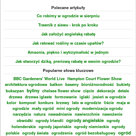
Polecane artykuły
Co robimy w ogrodzie w sierpniu
Trawnik z siewu - krok po kroku
Jak założyć angielską rabatę
Jak ratować rośliny w czasie upałów?
Amsonia, piękno i wytrzymałość w jednym
Jak stworzyć dziką, preriową rabatę w swoim ogrodzie?
Popularne słowa kluczowe
BBC Gardeners' World Live
Hampton Court Flower Show
architektura ogrodowa
balkon
baseny
bioróżnorodność
bukiety
byliny
bukszpan
chelsea flower show
cięcie
dekoracje
detale
drzewa
drzewa iglaste
formowanie
iglaki
jesień w ogrodzie
kolor
kompost
konkurs
krzewy
lato w ogrodzie
liście
maja w
ogrodzie
mały ogród
mini ogrody
modernizacja ogrodu
narzędzia
natura
nawadnianie
nawierzchnie
nawożenie
ogrody angielskie
obwódki
ogrody Irlandii
ogrody
holenderskie
ogrody japońskie
ogrody niemieckie
ogrody
ogród
polskie
ogrody świata
ogrodzenia
ogród bezobsługowy