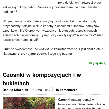
roku dzięki ich mrówczej pracy,
zakwitają miliony cebul. Zawsze się zastanawiam, ile czasu trwało
sadzenie?
W tym roku porwałam się z motyką na słońce. Tak myślałam, gdy
przychodziły kolejne wielkie kartony z cebulami tulipanów, narcyzów,
czosnków i lilii. O drobnych wczesnych krokusach, przebiśniegach i
śnieżycach nie wspomnę. Tysiąc, czy dwa tysiące? A może trzy? Ależ
nawet przestałam liczyć!
Grunt to świadomość, że wszystkie zakwitną wiosną. I jaki dadzą efekt?
Na pewno
piorunująco cudny
. I tego się trzymam.
Czytaj dalej
Czosnki w kompozycjach i w
bukietach
Danuta Młoźniak
18 maj 2017
16 komentarze
Czosnki
muszą rosnąć w
towarzystwie. Właściwie dobrane
byliny czy trawy podkreślą ich