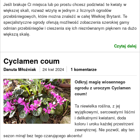
Jeśli brakuje Ci miejsca lub po prostu chcesz podziwiać te kwiaty w
większej skali, rozważ wizytę w jednym z licznych ogrodów
przebiśniegowych, które można znaleźć w całej Wielkiej Brytanii. Te
specjalistyczne ogrody oferują możliwość zobaczenia szerokiej gamy
odmian przebiśniegów i cieszenia się ich niezrównanym pięknem na dużo
większą skalę.
Czytaj dalej
Cyclamen coum
Danuta Młoźniak
24 kwi 2024
1 komentarze
Odkryj magię wiosennego
ogrodu z uroczym Cyclamen
coum!
Ta niewielka roślina, z jej
wyjątkowymi, sercowatymi liśćmi
i delikatnymi kwiatami, doda
koloru i uroku każdej przestrzeni
zewnętrznej. Nie pozwól, aby ten
sezon minął bez tego czarującego akcentu!