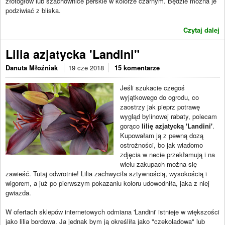
złotogłów lub szachownice perskie w kolorze czarnym. Będzie można je
podziwiać z bliska.
Czytaj dalej
Lilia azjatycka 'Landini"
Danuta Młoźniak
19 cze 2018
15 komentarze
Jeśli szukacie czegoś
wyjątkowego do ogrodu, co
zaostrzy jak pieprz potrawę
wygląd bylinowej rabaty, polecam
gorąco
lilię azjatycką 'Landini'
.
Kupowałam ją z pewną dozą
ostrożności, bo jak wiadomo
zdjęcia w necie przekłamują i na
wielu zakupach można się
zawieść. Tutaj odwrotnie! Lilia zachwyciła sztywnością, wysokością i
wigorem, a już po pierwszym pokazaniu koloru udowodniła, jaka z niej
gwiazda.
W ofertach sklepów internetowych odmiana 'Landini' istnieje w większości
jako lilia bordowa. Ja jednak bym ją określiła jako "czekoladowa" lub