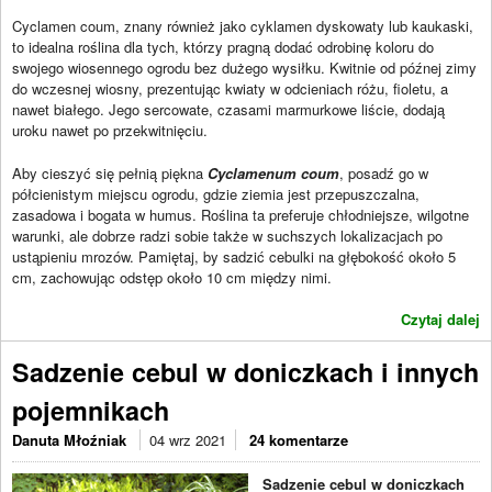
Cyclamen coum, znany również jako cyklamen dyskowaty lub kaukaski,
to idealna roślina dla tych, którzy pragną dodać odrobinę koloru do
swojego wiosennego ogrodu bez dużego wysiłku. Kwitnie od późnej zimy
do wczesnej wiosny, prezentując kwiaty w odcieniach różu, fioletu, a
nawet białego. Jego sercowate, czasami marmurkowe liście, dodają
uroku nawet po przekwitnięciu.
Aby cieszyć się pełnią piękna
Cyclamenum coum
, posadź go w
półcienistym miejscu ogrodu, gdzie ziemia jest przepuszczalna,
zasadowa i bogata w humus. Roślina ta preferuje chłodniejsze, wilgotne
warunki, ale dobrze radzi sobie także w suchszych lokalizacjach po
ustąpieniu mrozów. Pamiętaj, by sadzić cebulki na głębokość około 5
cm, zachowując odstęp około 10 cm między nimi.
Czytaj dalej
Sadzenie cebul w doniczkach i innych
pojemnikach
Danuta Młoźniak
04 wrz 2021
24 komentarze
Sadzenie cebul w doniczkach