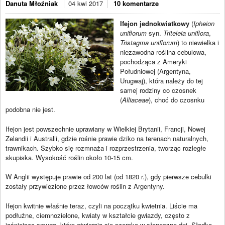
Danuta Młoźniak
04 kwi 2017
10 komentarze
Ifejon jednokwiatkowy
(
Ipheion
uniflorum
syn.
Triteleia uniflora
,
Tristagma uniflorum
) to niewielka i
niezawodna roślina cebulowa,
pochodząca z Ameryki
Południowej (Argentyna,
Urugwaj), która należy do tej
samej rodziny co czosnek
(
Alliaceae
), choć do czosnku
podobna nie jest.
Ifejon jest powszechnie uprawiany w Wielkiej Brytanii, Francji, Nowej
Zelandii i Australii, gdzie rośnie prawie dziko na terenach naturalnych,
trawnikach. Szybko się rozmnaża i rozprzestrzenia, tworząc rozległe
skupiska. Wysokość roślin około 10-15 cm.
W Anglii występuje prawie od 200 lat (od 1820 r.), gdy pierwsze cebulki
zostały przywiezione przez łowców roślin z Argentyny.
Ifejon kwitnie właśnie teraz, czyli na początku kwietnia. Liście ma
podłużne, ciemnozielone, kwiaty w kształcie gwiazdy, często z
jaśniejszą smugą, które otwierają się szeroko w słoneczne dni. Słodko