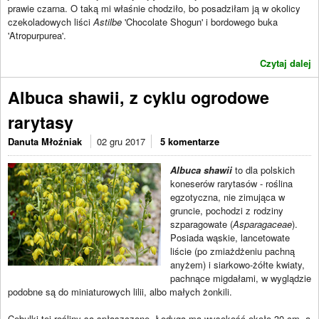
prawie czarna. O taką mi właśnie chodziło, bo posadziłam ją w okolicy
czekoladowych liści
Astilbe
'Chocolate Shogun' i bordowego buka
'Atropurpurea'.
Czytaj dalej
Albuca shawii, z cyklu ogrodowe
rarytasy
Danuta Młoźniak
02 gru 2017
5 komentarze
Albuca shawii
to dla polskich
koneserów rarytasów - roślina
egzotyczna, nie zimująca w
gruncie, pochodzi z rodziny
szparagowate (
Asparagaceae
).
Posiada wąskie, lancetowate
liście (po zmiażdżeniu pachną
anyżem) i siarkowo-żółte kwiaty,
pachnące migdałami, w wyglądzie
podobne są do miniaturowych lilii, albo małych żonkili.
Cebulki tej rośliny są spłaszczone. Łodyga ma wysokość około 30 cm, a