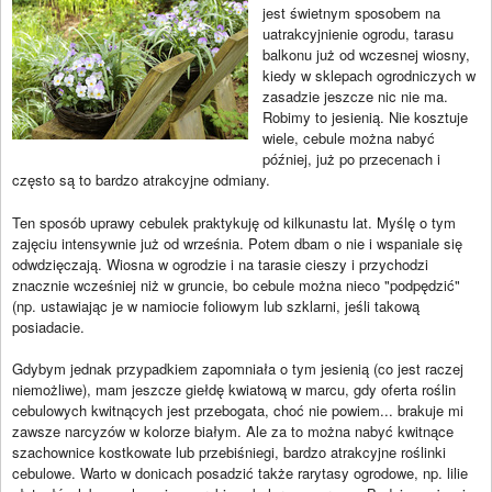
jest świetnym sposobem na
uatrakcyjnienie ogrodu, tarasu
balkonu już od wczesnej wiosny,
kiedy w sklepach ogrodniczych w
zasadzie jeszcze nic nie ma.
Robimy to jesienią. Nie kosztuje
wiele, cebule można nabyć
później, już po przecenach i
często są to bardzo atrakcyjne odmiany.
Ten sposób uprawy cebulek praktykuję od kilkunastu lat. Myślę o tym
zajęciu intensywnie już od września. Potem dbam o nie i wspaniale się
odwdzięczają. Wiosna w ogrodzie i na tarasie cieszy i przychodzi
znacznie wcześniej niż w gruncie, bo cebule można nieco "podpędzić"
(np. ustawiając je w namiocie foliowym lub szklarni, jeśli takową
posiadacie.
Gdybym jednak przypadkiem zapomniała o tym jesienią (co jest raczej
niemożliwe), mam jeszcze giełdę kwiatową w marcu, gdy oferta roślin
cebulowych kwitnących jest przebogata, choć nie powiem... brakuje mi
zawsze narcyzów w kolorze białym. Ale za to można nabyć kwitnące
szachownice kostkowate lub przebiśniegi, bardzo atrakcyjne roślinki
cebulowe. Warto w donicach posadzić także rarytasy ogrodowe, np. lilie