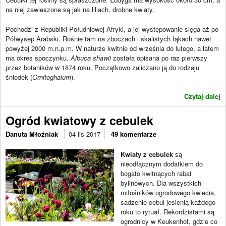
na niej zawieszone są jak na liliach, drobne kwiaty.
Pochodzi z Republiki Południowej Afryki, a jej występowanie sięga aż po
Półwysep Arabski. Rośnie tam na zboczach i skalistych łąkach nawet
powyżej 2000 m.n.p.m. W naturze kwitnie od września do lutego, a latem
ma okres spoczynku.
Albuca shawii
została opisana po raz pierwszy
przez botaników w 1874 roku. Początkowo zaliczano ją do rodzaju
śniedek (
Ornitoghalum
).
Czytaj dalej
Ogród kwiatowy z cebulek
Danuta Młoźniak
04 lis 2017
49 komentarze
Kwiaty z cebulek
są
nieodłącznym dodatkiem do
bogato kwitnących rabat
bylinowych. Dla wszystkich
miłośników ogrodowego kwiecia,
sadzenie cebul jesienią każdego
roku to rytuał. Rekordzistami są
ogrodnicy w Keukenhof, gdzie co