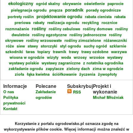
ekologiczny
ogród skalny
okrywanie
oświetlenie
paprocie
poradnik
pielęgnacja ogrodu
pnącza
porady ogrodnicze
projektowanie ogrodu
portrety roślin
rabata cienista
rabata
preriowa
rabaty
realizacja ogrodu
recykling
rocznice
rośliny
rozmnażanie
rośliny cebulowe
rośliny domowe
rośliny
dwuletnie
rośliny egzotyczne
rośliny jednoroczne
rośliny
okrywowe
rośliny wrzosowate
rośliny zimozielone
różaneczniki
róże
siew
stawy
storczyki
styl ogrodu
suchy ogród
szklarnie
szkodniki
taras
topiary
trawnik
trawy
trawy ozdobne
warzywa
wiosna w ogrodzie
wizyty
woda
wrzosy
wrzośce
wystawy
wystawy polskie
wystawy zagraniczne
z notatnika ogrodnika
zakładanie ogrodu
zapylacze
zielony dach
zima w ogrodzie
zioła
łąka kwietna
ściółkowanie
życzenia
żywopłoty
Informacje
Polecane
Subskrybuj
Projekt i
wykonanie
O nas
Zakładanie
RSS
Polityka
ogrodów
Michał Młoźniak
prywatności
Kontakt
Korzystanie z portalu ogrodowisko.pl oznacza zgodę na
wykorzystywanie plików cookie. Więcej informacji można znaleźć w