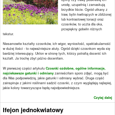
urodę, uzupełnią i zamaskują
brzydkie liście. Ogród utkany z
traw, bylin kwitnących w zbliżonej
lub kontrastowej tonacji oraz
czosnków, to uczta dla oka,
przepiękny gobelin różnych
tekstur.
Niesamowite kształty czosnków, ich wigor, wyniosłość, spektakularność
w dużej ilości - to najważniejsze atuty. Ogród dzięki czosnkom wyda się
bardziej interesujący. Ukłon w stronę tych, którzy potrafią docenić ich
kształt. Ja trochę zbyt późno doceniłam.
W pierwszej części artykułu
Czosnki ozdobne, ogólne informacje,
najciekawsze gatunki i odmiany
zamieściłam sporo zdjęć, mogą być
dla Was podpowiedzią, jakie gatunki i odmiany wybrać. Druga część
zainspiruje z jakimi roślinami sadzić czosnki, z czym wyglądają najlepiej,
jakie kolory towarzyszące będą najodpowiedniejsze.
Czytaj dalej
Ifejon jednokwiatowy