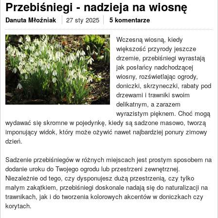
Przebiśniegi - nadzieja na wiosnę
Danuta Młoźniak
27 sty 2025
5 komentarze
Wczesną wiosną, kiedy
większość przyrody jeszcze
drzemie, przebiśniegi wyrastają
jak posłańcy nadchodzącej
wiosny, rozświetlając ogrody,
doniczki, skrzyneczki, rabaty pod
drzewami i trawniki swoim
delikatnym, a zarazem
wyrazistym pięknem. Choć mogą
wydawać się skromne w pojedynkę, kiedy są sadzone masowo, tworzą
imponujący widok, który może ożywić nawet najbardziej ponury zimowy
dzień.
Sadzenie przebiśniegów w różnych miejscach jest prostym sposobem na
dodanie uroku do Twojego ogrodu lub przestrzeni zewnętrznej.
Niezależnie od tego, czy dysponujesz dużą przestrzenią, czy tylko
małym zakątkiem, przebiśniegi doskonale nadają się do naturalizacji na
trawnikach, jak i do tworzenia kolorowych akcentów w doniczkach czy
korytach.