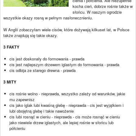
cienia i półcienia. Ale niezupełnie
kocha cień, dobrze rośnie także w
słońcu. W naszym ogrodzie
wszystkie okazy rosną w pełnym nasłonecznieniu.
W Anglii zobaczyłam wiele cisów, które dożywają kilkuset lat, w Polsce
także znajdują się takie okazy.
3 FAKTY
cis jest doskonały do formowania - prawda
cis jest najlepszym drzewem iglastym do formowania - prawda
cis odbija ze starego drewna - prawda
3 MITY
cis rośnie wolno - nieprawda, wszystko zależy od warunków, jakie
mu zapewnisz
cis jako iglak lubi kwaśną glebę - nieprawda - cis jest wyjątkiem i
lubi obojętną glebę i takie nawożenie
cis lubi rosnąć w cieniu - nieprawda - cis może rosnąć w cieniu
jako niewiele drzew iglastych, ale lepiej rośnie w słońcu lub
półcieniu