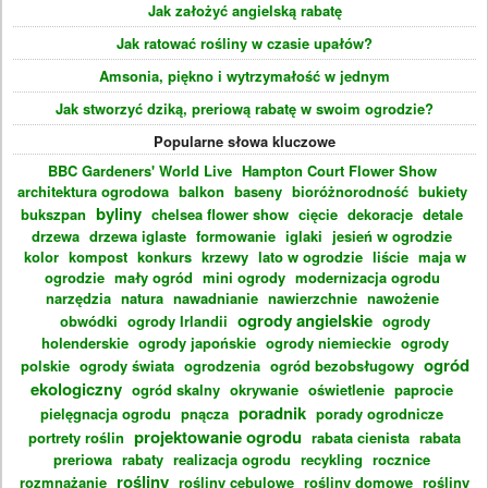
Jak założyć angielską rabatę
Jak ratować rośliny w czasie upałów?
Amsonia, piękno i wytrzymałość w jednym
Jak stworzyć dziką, preriową rabatę w swoim ogrodzie?
Popularne słowa kluczowe
BBC Gardeners' World Live
Hampton Court Flower Show
architektura ogrodowa
balkon
baseny
bioróżnorodność
bukiety
byliny
bukszpan
chelsea flower show
cięcie
dekoracje
detale
drzewa
drzewa iglaste
formowanie
iglaki
jesień w ogrodzie
kolor
kompost
konkurs
krzewy
lato w ogrodzie
liście
maja w
ogrodzie
mały ogród
mini ogrody
modernizacja ogrodu
narzędzia
natura
nawadnianie
nawierzchnie
nawożenie
ogrody angielskie
obwódki
ogrody Irlandii
ogrody
holenderskie
ogrody japońskie
ogrody niemieckie
ogrody
ogród
polskie
ogrody świata
ogrodzenia
ogród bezobsługowy
ekologiczny
ogród skalny
okrywanie
oświetlenie
paprocie
poradnik
pielęgnacja ogrodu
pnącza
porady ogrodnicze
projektowanie ogrodu
portrety roślin
rabata cienista
rabata
preriowa
rabaty
realizacja ogrodu
recykling
rocznice
rośliny
rozmnażanie
rośliny cebulowe
rośliny domowe
rośliny