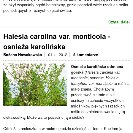
założył wspaniały ogród botaniczny, gdzie posadził wiele rzadkich roślin
pochodzących z różnych części świata.
Czytaj dalej
Halesia carolina var. monticola -
osnieża karolińska
Bożena Nowakowska
01 lut 2012
5 komentarze
Ośnieża karolińska odmiana
górska
(
Halesia carolina var.
monticola
, synonim
Halesia
tetraptera var. monticola
to roślina
mało znana. Chciałabym
przedstawić historię mojej
ośnieży i zachęcić wszystkich
miłośników pięknych i rzadkich
roślin do zainteresowania się tą
ciekawostką. Może warto posadzić ją u siebie?
Ośnieża zamieszkała w moim ogrodzie dziesięć lat temu. Kupiłam ją