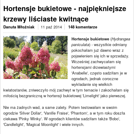
Hortensje bukietowe - najpiękniejsze
krzewy liściaste kwitnące
Danuta Młoźniak
11 paź 2014
148 komentarze
Hortensje bukietowe
(
Hydrangea
paniculata
) - wszystkie odmiany
pokochałam już dawno wraz z
pojawieniem się ich w sprzedaży.
Wcześniej zachwycałam się
hortensjami drzewiastymi
'Anabelle', często sadziłam je w
ogrodach, jednak coroczne
wykładanie się wielkich
kwiatostanów, zniweczyło mój zachwyt w tym temacie i zakochałam się
miłością bezgraniczną w hortensji bukietowej 'Limelight' jako pierwszej.
Nie ma żadnych wad, a same zalety. Potem testowałam w swoim
ogrodzie 'Silver Dollar', 'Vanille Fraise', 'Phantom', a w tym roku doszła
ciekawa 'Pinky Winky'. W ogrodach klientów sadziłam także 'Bobo',
'Candlelight', 'Magical Moonlight' i wiele innych.