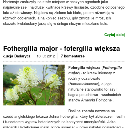
Hortensje zasłużyły na stałe miejsce w naszych ogrodach jako
najpiękniejsze i najdłużej kwitnące krzewy liściaste, ozdobne od późnego
lata aż do wiosny. Najpierw są zielone lub białe, potem różowieją w
różnych odcieniach, a na koniec sezonu, gdy zmrozi je mróz, ich
okazałe kwiatostany jarzą się w śniegu niczym miedziane kule.
Czytaj dalej
Fothergilla major - fotergilla większa
Łucja Badarycz
10 lut 2012
7 komentarze
Fotergilla większa
(
Fothergilla
major
) - to krzew liściasty z
rodziny oczarowate
(
Hamamelidaceae
), a jego
naturalne stanowisko to lasy i
bagna południowo - wschodnich
stanów Ameryki Północnej.
Roślina została nazwana na
cześć angielskiego lekarza Johna Fothergilla, który był zbieraczem roślin
i fundatorem wypraw botanicznych na kontynent amerykański. Jako
miłośnik i kolekcjoner roślin, które uprawiał w nowo nabytej posiadłości -