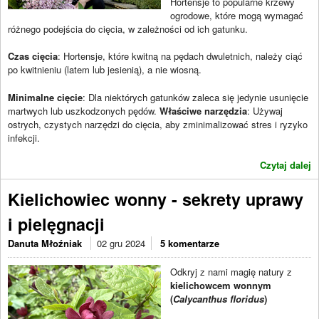
Hortensje to popularne krzewy
ogrodowe, które mogą wymagać
różnego podejścia do cięcia, w zależności od ich gatunku.
Czas cięcia
: Hortensje, które kwitną na pędach dwuletnich, należy ciąć
po kwitnieniu (latem lub jesienią), a nie wiosną.
Minimalne cięcie
: Dla niektórych gatunków zaleca się jedynie usunięcie
martwych lub uszkodzonych pędów.
Właściwe narzędzia
: Używaj
ostrych, czystych narzędzi do cięcia, aby zminimalizować stres i ryzyko
infekcji.
Czytaj dalej
Kielichowiec wonny - sekrety uprawy
i pielęgnacji
Danuta Młoźniak
02 gru 2024
5 komentarze
Odkryj z nami magię natury z
kielichowcem wonnym
(
Calycanthus floridus
)