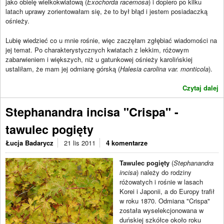
jako obielę wielkokwiatową (
Exochorda racemosa
) i dopiero po kilku
latach uprawy zorientowałam się, że to był błąd i jestem posiadaczką
ośnieży.
Lubię wiedzieć co u mnie rośnie, więc zaczęłam zgłębiać wiadomości na
jej temat. Po charakterystycznych kwiatach z lekkim, różowym
zabarwieniem i większych, niż u gatunkowej ośnieży karolińskiej
ustaliłam, że mam jej odmianę górską (
Halesia carolina var. monticola
).
Czytaj dalej
Stephanandra incisa "Crispa" -
tawulec pogięty
Łucja Badarycz
21 lis 2011
4 komentarze
Tawulec pogięty
(
Stephanandra
incisa
) należy do rodziny
różowatych i rośnie w lasach
Korei i Japonii, a do Europy trafił
w roku 1870. Odmiana "Crispa"
została wyselekcjonowana w
duńskiej szkółce około roku