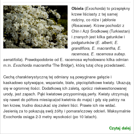
Obiela
(
Exochorda
) to przepiękny
krzew liściasty z tej samej
rodziny, co róże i jabłonie
(
Rosaceae
). Krzew pochodzi z
Chin i Azji Środkowej (Turkiestan)
i znanych jest kilka gatunków i
podgatunków (
E. alberti, E.
grandiflora, E. macrantha, E.
racemosa, E. racemosa subsp.
serratifolia
). Prawdopodobnie od E. racemosa wyhodowano kilka odmian
m.in.
Exochorda macrantha
'The Bridge'), którą tutaj chcę przedstawić.
Cechą charakterystyczną tej odmiany są powyginane gałęzie i
kaskadowo spływające, wspaniałe, białe, pięciopłatkowe kwiaty. Ukazują
się w ogromnej ilości. Dodatkową ich zaletą, oprócz niekwestionowanej
urody, jest zapach. Pąki kwiatowe przypominają perły. Kwiaty utrzymują
się nawet do półtora miesiąca(od kwietnia do maja) i gdy się patrzy na
ten krzew, trudno doszukać się zieleni liści. Prawie ich nie widać.
Jesienią za to pokazują swój żółty i pomarańczowy odcień. Maksymalnie
Exochorda osiąga 2-3 metry wysokości (po 10 latach).
Czytaj dalej