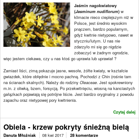
Jaśmin nagokwiatowy
(
Jasminum nudiflorum
)
w
klimacie nieco cieplejszym niż w
Polsce, jest średnio wysokim
pnączem, bardzo popularnym,
gdyż kwitnie nietypowo, nawet w
styczniu/lutym. U nas nie
zdarzyło mi się go nigdzie
zobaczyć w żadnym ogrodzie,
więc jestem ciekawa, czy u nas ktoś go uprawia lub uprawiał ?
Zamiast liści, zimą pokazuje jasne, wesołe, żółte kwiaty, w kształcie
gwiazdek, które obłędnie i mocno pachną. Pochodzi z Chin (rośnie tam
na ścianach skalnych). Należy do rodziny
Oleaceae
. Jest spokrewniony
m.in. z oliwką, bzem, forsycją. Po przekwitnięciu, wiosną na kanciastych
gałązkach pojawiają się potrójne liście. Jest bardzo oryginalny z powodu
zapachu oraz nietypowej pory kwitnienia.
Czytaj dalej
Obiela - krzew pokryty śnieżną bielą
Danuta Młoźniak
08 kwi 2017
28 komentarze