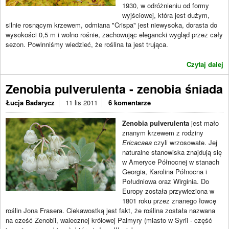
1930, w odróżnieniu od formy
wyjściowej, która jest dużym,
silnie rosnącym krzewem, odmiana "Crispa" jest niewysoka, dorasta do
wysokości 0,5 m i wolno rośnie, zachowując elegancki wygląd przez cały
sezon. Powinniśmy wiedzieć, że roślina ta jest trująca.
Czytaj dalej
Zenobia pulverulenta - zenobia śniada
Łucja Badarycz
11 lis 2011
6 komentarze
Zenobia pulverulenta
jest mało
znanym krzewem z rodziny
Ericacaea
czyli wrzosowate. Jej
naturalne stanowiska znajdują się
w Ameryce Północnej w stanach
Georgia, Karolina Północna i
Południowa oraz Wirginia. Do
Europy została przywieziona w
1801 roku przez znanego łowcę
roślin Jona Frasera. Ciekawostką jest fakt, że roślina została nazwana
na cześć Zenobii, walecznej królowej Palmyry (miasto w Syrii - część