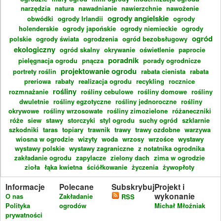
narzędzia
natura
nawadnianie
nawierzchnie
nawożenie
ogrody angielskie
obwódki
ogrody Irlandii
ogrody
holenderskie
ogrody japońskie
ogrody niemieckie
ogrody
ogród
polskie
ogrody świata
ogrodzenia
ogród bezobsługowy
ekologiczny
ogród skalny
okrywanie
oświetlenie
paprocie
poradnik
pielęgnacja ogrodu
pnącza
porady ogrodnicze
projektowanie ogrodu
portrety roślin
rabata cienista
rabata
preriowa
rabaty
realizacja ogrodu
recykling
rocznice
rośliny
rozmnażanie
rośliny cebulowe
rośliny domowe
rośliny
dwuletnie
rośliny egzotyczne
rośliny jednoroczne
rośliny
okrywowe
rośliny wrzosowate
rośliny zimozielone
różaneczniki
róże
siew
stawy
storczyki
styl ogrodu
suchy ogród
szklarnie
szkodniki
taras
topiary
trawnik
trawy
trawy ozdobne
warzywa
wiosna w ogrodzie
wizyty
woda
wrzosy
wrzośce
wystawy
wystawy polskie
wystawy zagraniczne
z notatnika ogrodnika
zakładanie ogrodu
zapylacze
zielony dach
zima w ogrodzie
zioła
łąka kwietna
ściółkowanie
życzenia
żywopłoty
Informacje
Polecane
Subskrybuj
Projekt i
wykonanie
O nas
Zakładanie
RSS
Polityka
ogrodów
Michał Młoźniak
prywatności