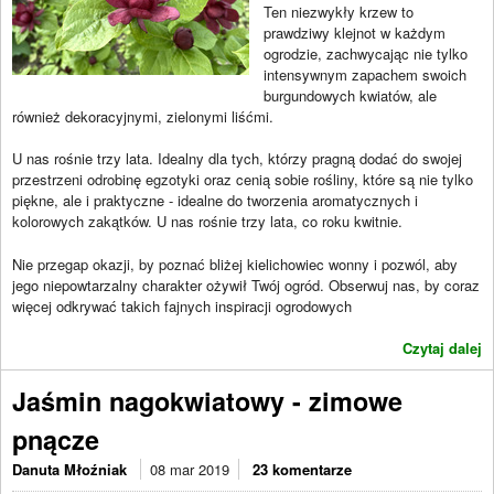
Ten niezwykły krzew to
prawdziwy klejnot w każdym
ogrodzie, zachwycając nie tylko
intensywnym zapachem swoich
burgundowych kwiatów, ale
również dekoracyjnymi, zielonymi liśćmi.
U nas rośnie trzy lata. Idealny dla tych, którzy pragną dodać do swojej
przestrzeni odrobinę egzotyki oraz cenią sobie rośliny, które są nie tylko
piękne, ale i praktyczne - idealne do tworzenia aromatycznych i
kolorowych zakątków. U nas rośnie trzy lata, co roku kwitnie.
Nie przegap okazji, by poznać bliżej kielichowiec wonny i pozwól, aby
jego niepowtarzalny charakter ożywił Twój ogród. Obserwuj nas, by coraz
więcej odkrywać takich fajnych inspiracji ogrodowych
Czytaj dalej
Jaśmin nagokwiatowy - zimowe
pnącze
Danuta Młoźniak
08 mar 2019
23 komentarze