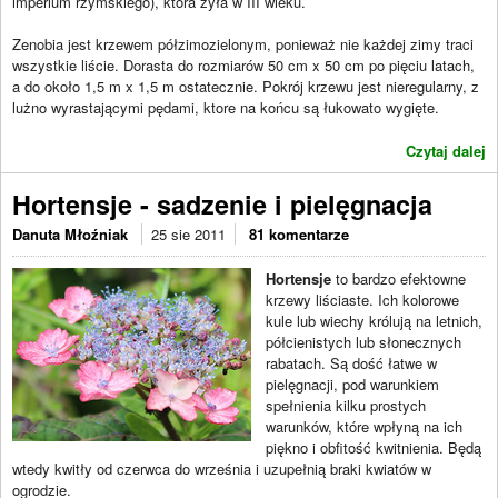
imperium rzymskiego), która żyła w III wieku.
Zenobia jest krzewem półzimozielonym, ponieważ nie każdej zimy traci
wszystkie liście. Dorasta do rozmiarów 50 cm x 50 cm po pięciu latach,
a do około 1,5 m x 1,5 m ostatecznie. Pokrój krzewu jest nieregularny, z
lużno wyrastającymi pędami, ktore na końcu są łukowato wygięte.
Czytaj dalej
Hortensje - sadzenie i pielęgnacja
Danuta Młoźniak
25 sie 2011
81 komentarze
Hortensje
to bardzo efektowne
krzewy liściaste. Ich kolorowe
kule lub wiechy królują na letnich,
półcienistych lub słonecznych
rabatach. Są dość łatwe w
pielęgnacji, pod warunkiem
spełnienia kilku prostych
warunków, które wpłyną na ich
piękno i obfitość kwitnienia. Będą
wtedy kwitły od czerwca do września i uzupełnią braki kwiatów w
ogrodzie.