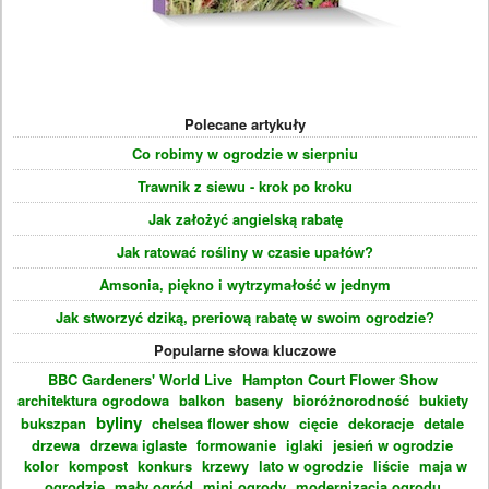
Polecane artykuły
Co robimy w ogrodzie w sierpniu
Trawnik z siewu - krok po kroku
Jak założyć angielską rabatę
Jak ratować rośliny w czasie upałów?
Amsonia, piękno i wytrzymałość w jednym
Jak stworzyć dziką, preriową rabatę w swoim ogrodzie?
Popularne słowa kluczowe
BBC Gardeners' World Live
Hampton Court Flower Show
architektura ogrodowa
balkon
baseny
bioróżnorodność
bukiety
byliny
bukszpan
chelsea flower show
cięcie
dekoracje
detale
drzewa
drzewa iglaste
formowanie
iglaki
jesień w ogrodzie
kolor
kompost
konkurs
krzewy
lato w ogrodzie
liście
maja w
ogrodzie
mały ogród
mini ogrody
modernizacja ogrodu