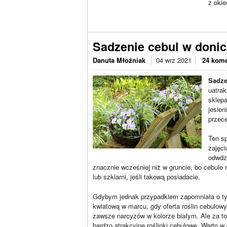
z okie
Sadzenie cebul w donic
Danuta Młoźniak
04 wrz 2021
24 kome
Sadze
uatrak
sklepa
jesien
przece
Ten sp
zajęci
odwdzi
znacznie wcześniej niż w gruncie, bo cebule 
lub szklarni, jeśli takową posiadacie.
Gdybym jednak przypadkiem zapomniała o tym 
kwiatową w marcu, gdy oferta roślin cebulowy
zawsze narcyzów w kolorze białym. Ale za t
bardzo atrakcyjne roślinki cebulowe. Warto w 