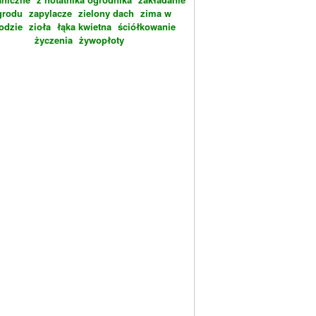
grodu
zapylacze
zielony dach
zima w
odzie
zioła
łąka kwietna
ściółkowanie
życzenia
żywopłoty