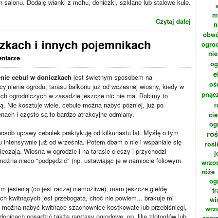
n salonu. Dodaję wianki z mchu, doniczki, szklane lub stalowe kule.
m
Czytaj dalej
n
obwó
zkach i innych pojemnikach
ogrod
ni
ntarze
og
e
nie cebul w doniczkach
jest świetnym sposobem na
oś
cyjnienie ogrodu, tarasu balkonu już od wczesnej wiosny, kiedy w
pnąc
ch ogrodniczych w zasadzie jeszcze nic nie ma. Robimy to
ią. Nie kosztuje wiele, cebule można nabyć później, już po
r
nach i często są to bardzo atrakcyjne odmiany.
cie
og
osób uprawy cebulek praktykuję od kilkunastu lat. Myślę o tym
roś
u intensywnie już od września. Potem dbam o nie i wspaniale się
rośl
ęczają. Wiosna w ogrodzie i na tarasie cieszy i przychodzi
j
można nieco "podpędzić" (np. ustawiając je w namiocie foliowym
wrzo
róże
og
jesienią (co jest raczej niemożliwe), mam jeszcze giełdę
t
ch kwitnących jest przebogata, choć nie powiem... brakuje mi
wi
o można nabyć kwitnące szachownice kostkowate lub przebiśniegi,
wrz
donicach posadzić także rarytasy ogrodowe, np. lilie złotogłów lub
zagr