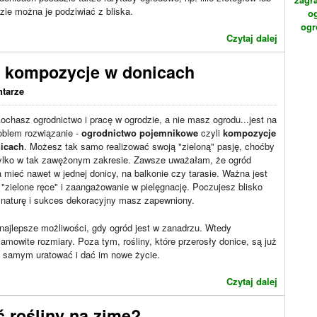
ie można je podziwiać z bliska.
o
ogr
Czytaj dalej
 kompozycje w donicach
tarze
kochasz ogrodnictwo i pracę w ogrodzie, a nie masz ogrodu...jest na
oblem rozwiązanie -
ogrodnictwo pojemnikowe
czyli
kompozycje
icach
. Możesz tak samo realizować swoją "zieloną" pasję, choćby
tylko w tak zawężonym zakresie. Zawsze uważałam, że ogród
mieć nawet w jednej donicy, na balkonie czy tarasie. Ważna jest
 "zielone ręce" i zaangażowanie w pielęgnację. Poczujesz blisko
 naturę i sukces dekoracyjny masz zapewniony.
najlepsze możliwości, gdy ogród jest w zanadrzu. Wtedy
owite rozmiary. Poza tym, rośliny, które przerosły donice, są już
 samym uratować i dać im nowe życie.
Czytaj dalej
 rośliny na zimę?