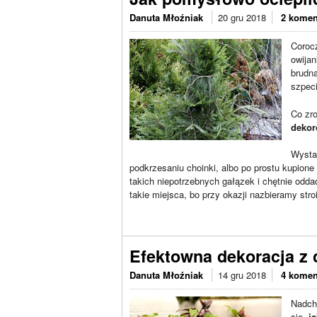
Danuta Młoźniak
20 gru 2018
2 komen
Corocz
owijan
brudna
szpeci
Co zro
dekor
Wystar
podkrzesaniu choinki, albo po prostu kupion
takich niepotrzebnych gałązek i chętnie od
takie miejsca, bo przy okazji nazbieramy str
Efektowna dekoracja z 
Danuta Młoźniak
14 gru 2018
4 komen
Nadch
się,
j