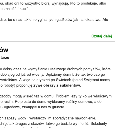
u, skąd oni to wszystko biorą, wynajdują, kto to produkuje, albo
to znaleźć i kupić.
ze, bo u nas takich oryginalnych gadżetów jak na lekarstwo. Ale
Czytaj dalej
tów
tarze
o dobry czas na wymyślanie i realizację drobnych pomysłów, które
dobią ogród już od wiosny. Będziemy dumni, że tak twórczo go
zystaliśmy. A więc na styczeń po Świętach (przed Świętami mamy
o roboty) proponuję
żywe obrazy z sukulentów
.
 ozdoby mogą wisieć też w domu. Problem leży tylko we właściwym
e roślin. Po prostu do domu wybieramy rośliny domowe, a do
 - ogrodowe, zimujące u nas w gruncie.
ach zapasy wody i wystarczy im sporadyczne nawodnienie.
nięcia któregoś z okazów, łatwo go będzie wymienić. Sukulenty