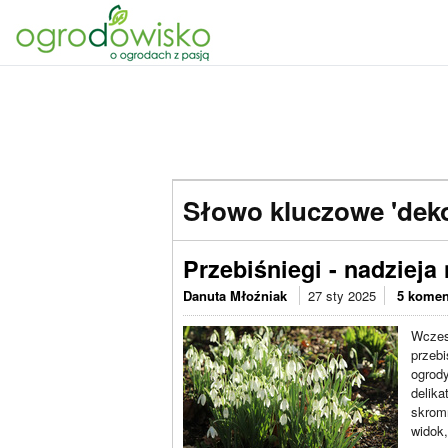
Słowo kluczowe 'deko
Przebiśniegi - nadzieja
Danuta Młoźniak
27 sty 2025
5 komen
Wczes
przebi
ogrody
delik
skrom
widok,