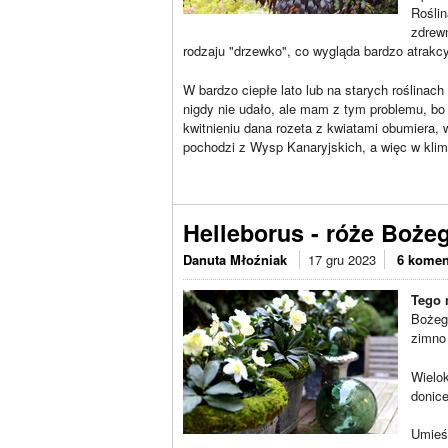
Roślin
zdrewn
rodzaju "drzewko", co wygląda bardzo atrakc
W bardzo ciepłe lato lub na starych roślinac
nigdy nie udało, ale mam z tym problemu, bo r
kwitnieniu dana rozeta z kwiatami obumiera, 
pochodzi z Wysp Kanaryjskich, a więc w klim
Helleborus - róże Boże
Danuta Młoźniak
17 gru 2023
6 komen
Tego n
Bożego
zimno 
Wielo
donic
Umieść