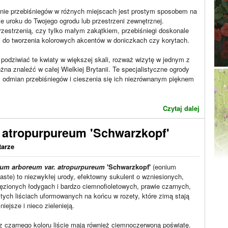
nie przebiśniegów w różnych miejscach jest prostym sposobem na
e uroku do Twojego ogrodu lub przestrzeni zewnętrznej.
rzestrzenią, czy tylko małym zakątkiem, przebiśniegi doskonale
ak i do tworzenia kolorowych akcentów w doniczkach czy korytach.
z podziwiać te kwiaty w większej skali, rozważ wizytę w jednym z
na znaleźć w całej Wielkiej Brytanii. Te specjalistyczne ogrody
 odmian przebiśniegów i cieszenia się ich niezrównanym pięknem
Czytaj dalej
 atropurpureum 'Schwarzkopf'
tarze
um arboreum var. atropurpureum
'Schwarzkopf'
(eonium
aste) to niezwykłej urody, efektowny sukulent o wzniesionych,
ęzionych łodygach i bardzo ciemnofioletowych, prawie czarnych,
tych liściach uformowanych na końcu w rozety, które zimą stają
śniejsze i nieco zielenieją.
 czarnego koloru liście mają również ciemnoczerwoną poświatę.