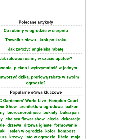
Polecane artykuły
Co robimy w ogrodzie w sierpniu
Trawnik z siewu - krok po kroku
Jak założyć angielską rabatę
Jak ratować rośliny w czasie upałów?
sonia, piękno i wytrzymałość w jednym
 stworzyć dziką, preriową rabatę w swoim
ogrodzie?
Popularne słowa kluczowe
 Gardeners' World Live
Hampton Court
wer Show
architektura ogrodowa
balkon
eny
bioróżnorodność
bukiety
bukszpan
ny
chelsea flower show
cięcie
dekoracje
ale
drzewa
drzewa iglaste
formowanie
laki
jesień w ogrodzie
kolor
kompost
urs
krzewy
lato w ogrodzie
liście
maja