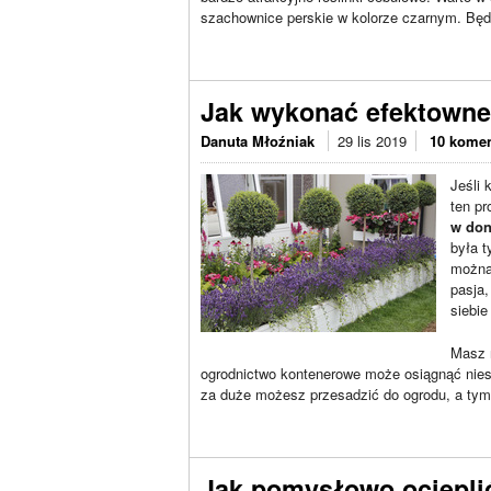
szachownice perskie w kolorze czarnym. Będz
Jak wykonać efektowne
Danuta Młoźniak
29 lis 2019
10 komen
Jeśli 
ten pr
w don
była 
można 
pasja,
siebie
Masz 
ogrodnictwo kontenerowe może osiągnąć niesam
za duże możesz przesadzić do ogrodu, a tym
Jak pomysłowo ocieplić