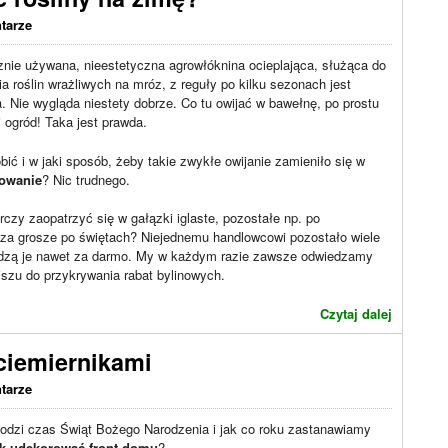
tarze
nie używana, nieestetyczna agrowłóknina ocieplająca, służąca do
ia roślin wrażliwych na mróz, z reguły po kilku sezonach jest
. Nie wygląda niestety dobrze. Co tu owijać w bawełnę, po prostu
 ogród! Taka jest prawda.
bić i w jaki sposób, żeby takie zwykłe owijanie zamieniło się w
owanie
? Nic trudnego.
czy zaopatrzyć się w gałązki iglaste, pozostałe np. po
e za grosze po świętach? Niejednemu handlowcowi pozostało wiele
dadzą je nawet za darmo. My w każdym razie zawsze odwiedzamy
oiszu do przykrywania rabat bylinowych.
Czytaj dalej
ciemiernikami
tarze
odzi czas Świąt Bożego Narodzenia i jak co roku zastanawiamy
ak udekorować front domu
?