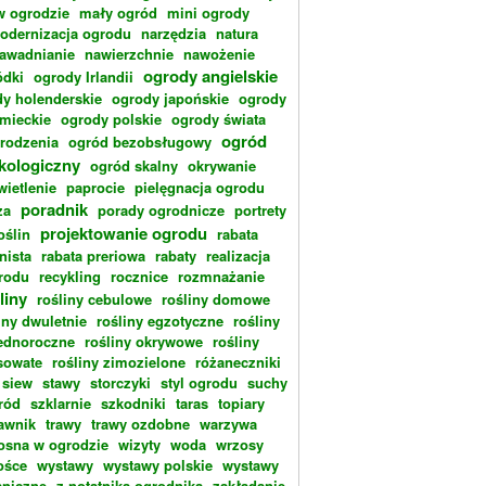
w ogrodzie
mały ogród
mini ogrody
odernizacja ogrodu
narzędzia
natura
awadnianie
nawierzchnie
nawożenie
ogrody angielskie
dki
ogrody Irlandii
y holenderskie
ogrody japońskie
ogrody
emieckie
ogrody polskie
ogrody świata
ogród
rodzenia
ogród bezobsługowy
kologiczny
ogród skalny
okrywanie
wietlenie
paprocie
pielęgnacja ogrodu
poradnik
za
porady ogrodnicze
portrety
projektowanie ogrodu
oślin
rabata
nista
rabata preriowa
rabaty
realizacja
rodu
recykling
rocznice
rozmnażanie
liny
rośliny cebulowe
rośliny domowe
iny dwuletnie
rośliny egzotyczne
rośliny
ednoroczne
rośliny okrywowe
rośliny
sowate
rośliny zimozielone
różaneczniki
siew
stawy
storczyki
styl ogrodu
suchy
ród
szklarnie
szkodniki
taras
topiary
rawnik
trawy
trawy ozdobne
warzywa
osna w ogrodzie
wizyty
woda
wrzosy
ośce
wystawy
wystawy polskie
wystawy
aniczne
z notatnika ogrodnika
zakładanie