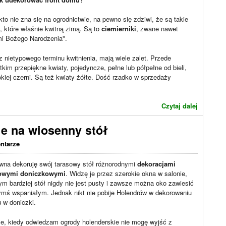
kto nie zna się na ogrodnictwie, na pewno się zdziwi, że są takie
y, które właśnie kwitną zimą. Są to
ciemierniki
, zwane nawet
mi Bożego Narodzenia".
 nietypowego terminu kwitnienia, mają wiele zalet. Przede
kim przepiękne kwiaty, pojedyncze, pełne lub półpełne od bieli,
okiej czerni. Są też kwiaty żółte. Dość rzadko w sprzedaży
Czytaj dalej
e na wiosenny stół
ntarze
wna dekoruję swój tarasowy stół różnorodnymi
dekoracjami
owymi doniczkowymi
. Widzę je przez szerokie okna w salonie,
ym bardziej stół nigdy nie jest pusty i zawsze można oko zawiesić
ymś wspaniałym. Jednak nikt nie pobije Holendrów w dekorowaniu
 w doniczki.
e, kiedy odwiedzam ogrody holenderskie nie mogę wyjść z