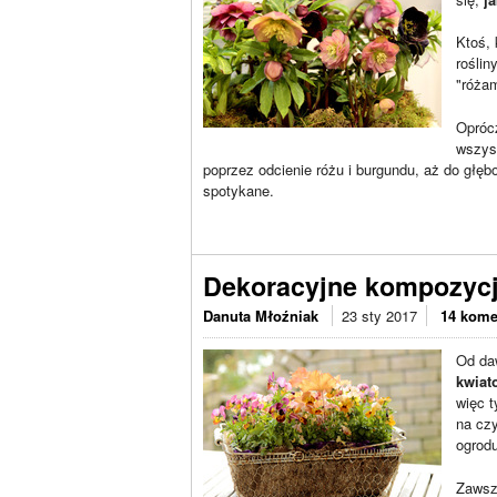
Ktoś, 
roślin
"róża
Oprócz
wszyst
poprzez odcienie różu i burgundu, aż do głęb
spotykane.
Dekoracyjne kompozycj
Danuta Młoźniak
23 sty 2017
14 kome
Od da
kwiat
więc t
na cz
ogrodu
Zawsz