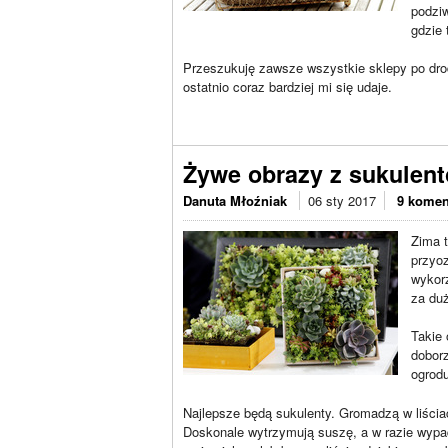
podziw
gdzie 
Przeszukuję zawsze wszystkie sklepy po drod
ostatnio coraz bardziej mi się udaje.
Żywe obrazy z sukulen
Danuta Młoźniak
06 sty 2017
9 komen
Zima t
przyoz
wykor
za duż
Takie
doborz
ogrodu
Najlepsze będą sukulenty. Gromadzą w liści
Doskonale wytrzymują suszę, a w razie wypad