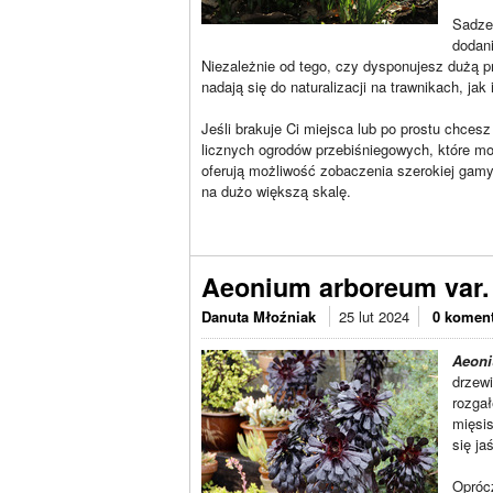
Sadze
dodani
Niezależnie od tego, czy dysponujesz dużą p
nadają się do naturalizacji na trawnikach, j
Jeśli brakuje Ci miejsca lub po prostu chces
licznych ogrodów przebiśniegowych, które moż
oferują możliwość zobaczenia szerokiej gamy
na dużo większą skalę.
Aeonium arboreum var.
Danuta Młoźniak
25 lut 2024
0 komen
Aeoni
drzewi
rozgał
mięsis
się ja
Oprócz