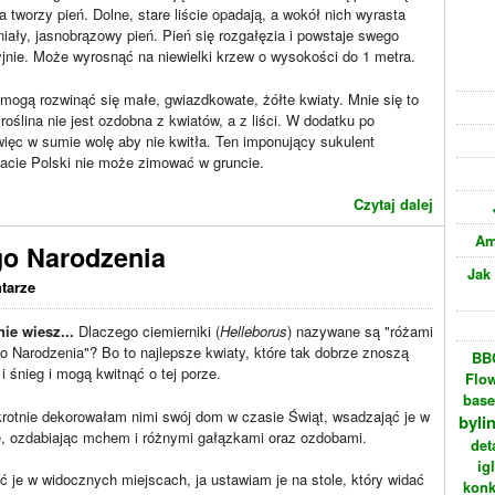
a tworzy pień. Dolne, stare liście opadają, a wokół nich wyrasta
iały, jasnobrązowy pień. Pień się rozgałęzia i powstaje swego
yjnie. Może wyrosnąć na niewielki krzew o wysokości do 1 metra.
h mogą rozwinąć się małe, gwiazdkowate, żółte kwiaty. Mnie się to
oślina nie jest ozdobna z kwiatów, a z liści. W dodatku po
więc w sumie wolę aby nie kwitła. Ten imponujący sukulent
acie Polski nie może zimować w gruncie.
Czytaj dalej
Am
go Narodzenia
Jak
tarze
ie wiesz...
Dlaczego ciemierniki (
Helleborus
) nazywane są "różami
 Narodzenia"? Bo to najlepsze kwiaty, które tak dobrze znoszą
BBC
i śnieg i mogą kwitnąć o tej porze.
Flo
bas
krotnie dekorowałam nimi swój dom w czasie Świąt, wsadzająć je w
byli
e, ozdabiając mchem i różnymi gałązkami oraz ozdobami.
det
ig
 je w widocznych miejscach, ja ustawiam je na stole, który widać
konk