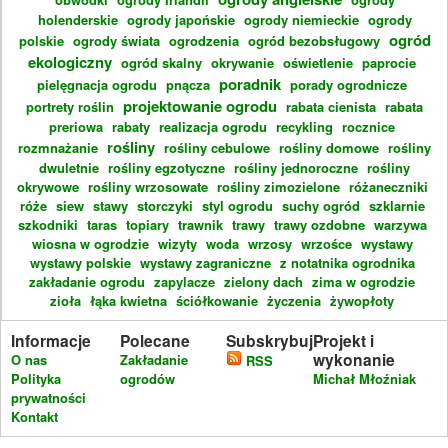
holenderskie
ogrody japońskie
ogrody niemieckie
ogrody
ogród
polskie
ogrody świata
ogrodzenia
ogród bezobsługowy
ekologiczny
ogród skalny
okrywanie
oświetlenie
paprocie
poradnik
pielęgnacja ogrodu
pnącza
porady ogrodnicze
projektowanie ogrodu
portrety roślin
rabata cienista
rabata
preriowa
rabaty
realizacja ogrodu
recykling
rocznice
rośliny
rozmnażanie
rośliny cebulowe
rośliny domowe
rośliny
dwuletnie
rośliny egzotyczne
rośliny jednoroczne
rośliny
okrywowe
rośliny wrzosowate
rośliny zimozielone
różaneczniki
róże
siew
stawy
storczyki
styl ogrodu
suchy ogród
szklarnie
szkodniki
taras
topiary
trawnik
trawy
trawy ozdobne
warzywa
wiosna w ogrodzie
wizyty
woda
wrzosy
wrzośce
wystawy
wystawy polskie
wystawy zagraniczne
z notatnika ogrodnika
zakładanie ogrodu
zapylacze
zielony dach
zima w ogrodzie
zioła
łąka kwietna
ściółkowanie
życzenia
żywopłoty
Informacje
Polecane
Subskrybuj
Projekt i
wykonanie
O nas
Zakładanie
RSS
Polityka
ogrodów
Michał Młoźniak
prywatności
Kontakt