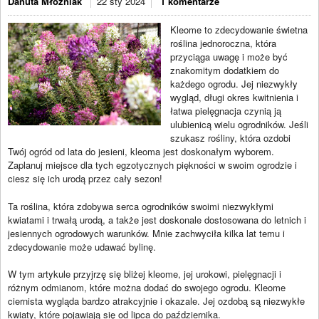
Danuta Młoźniak
22 sty 2024
1 komentarze
Kleome to zdecydowanie świetna
roślina jednoroczna, która
przyciąga uwagę i może być
znakomitym dodatkiem do
każdego ogrodu. Jej niezwykły
wygląd, długi okres kwitnienia i
łatwa pielęgnacja czynią ją
ulubienicą wielu ogrodników. Jeśli
szukasz rośliny, która ozdobi
Twój ogród od lata do jesieni, kleoma jest doskonałym wyborem.
Zaplanuj miejsce dla tych egzotycznych piękności w swoim ogrodzie i
ciesz się ich urodą przez cały sezon!
Ta roślina, która zdobywa serca ogrodników swoimi niezwykłymi
kwiatami i trwałą urodą, a także jest doskonale dostosowana do letnich i
jesiennych ogrodowych warunków. Mnie zachwyciła kilka lat temu i
zdecydowanie może udawać bylinę.
W tym artykule przyjrzę się bliżej kleome, jej urokowi, pielęgnacji i
różnym odmianom, które można dodać do swojego ogrodu. Kleome
ciernista wygląda bardzo atrakcyjnie i okazale. Jej ozdobą są niezwykłe
kwiaty, które pojawiają się od lipca do października.