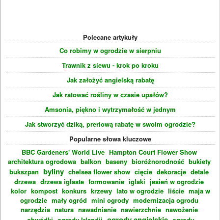
Polecane artykuły
Co robimy w ogrodzie w sierpniu
Trawnik z siewu - krok po kroku
Jak założyć angielską rabatę
Jak ratować rośliny w czasie upałów?
Amsonia, piękno i wytrzymałość w jednym
Jak stworzyć dziką, preriową rabatę w swoim ogrodzie?
Popularne słowa kluczowe
BBC Gardeners' World Live
Hampton Court Flower Show
architektura ogrodowa
balkon
baseny
bioróżnorodność
bukiety
byliny
bukszpan
chelsea flower show
cięcie
dekoracje
detale
drzewa
drzewa iglaste
formowanie
iglaki
jesień w ogrodzie
kolor
kompost
konkurs
krzewy
lato w ogrodzie
liście
maja w
ogrodzie
mały ogród
mini ogrody
modernizacja ogrodu
narzędzia
natura
nawadnianie
nawierzchnie
nawożenie
ogrody angielskie
obwódki
ogrody Irlandii
ogrody