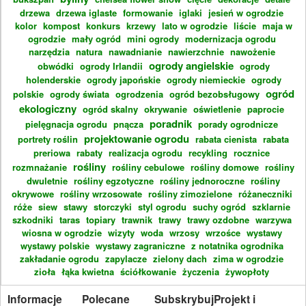
drzewa
drzewa iglaste
formowanie
iglaki
jesień w ogrodzie
kolor
kompost
konkurs
krzewy
lato w ogrodzie
liście
maja w
ogrodzie
mały ogród
mini ogrody
modernizacja ogrodu
narzędzia
natura
nawadnianie
nawierzchnie
nawożenie
ogrody angielskie
obwódki
ogrody Irlandii
ogrody
holenderskie
ogrody japońskie
ogrody niemieckie
ogrody
ogród
polskie
ogrody świata
ogrodzenia
ogród bezobsługowy
ekologiczny
ogród skalny
okrywanie
oświetlenie
paprocie
poradnik
pielęgnacja ogrodu
pnącza
porady ogrodnicze
projektowanie ogrodu
portrety roślin
rabata cienista
rabata
preriowa
rabaty
realizacja ogrodu
recykling
rocznice
rośliny
rozmnażanie
rośliny cebulowe
rośliny domowe
rośliny
dwuletnie
rośliny egzotyczne
rośliny jednoroczne
rośliny
okrywowe
rośliny wrzosowate
rośliny zimozielone
różaneczniki
róże
siew
stawy
storczyki
styl ogrodu
suchy ogród
szklarnie
szkodniki
taras
topiary
trawnik
trawy
trawy ozdobne
warzywa
wiosna w ogrodzie
wizyty
woda
wrzosy
wrzośce
wystawy
wystawy polskie
wystawy zagraniczne
z notatnika ogrodnika
zakładanie ogrodu
zapylacze
zielony dach
zima w ogrodzie
zioła
łąka kwietna
ściółkowanie
życzenia
żywopłoty
Informacje
Polecane
Subskrybuj
Projekt i