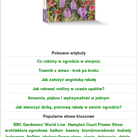
Polecane artykuły
Co robimy w ogrodzie w sierpniu
Trawnik z siewu - krok po kroku
Jak założyć angielską rabatę
Jak ratować rośliny w czasie upałów?
Amsonia, piękno i wytrzymałość w jednym
Jak stworzyć dziką, preriową rabatę w swoim ogrodzie?
Popularne słowa kluczowe
BBC Gardeners' World Live
Hampton Court Flower Show
architektura ogrodowa
balkon
baseny
bioróżnorodność
bukiety
byliny
bukszpan
chelsea flower show
cięcie
dekoracje
detale