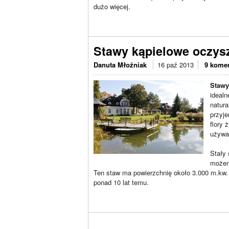
dużo więcej.
Stawy kąpielowe oczysz
Danuta Młoźniak
16 paź 2013
9 kome
Stawy
idealn
natura
przyje
flory 
używa 
Stały 
możemy
Ten staw ma powierzchnię około 3.000 m.kw. 
ponad 10 lat temu.