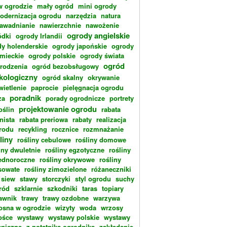
w ogrodzie
mały ogród
mini ogrody
odernizacja ogrodu
narzędzia
natura
awadnianie
nawierzchnie
nawożenie
ogrody angielskie
dki
ogrody Irlandii
y holenderskie
ogrody japońskie
ogrody
emieckie
ogrody polskie
ogrody świata
ogród
rodzenia
ogród bezobsługowy
kologiczny
ogród skalny
okrywanie
wietlenie
paprocie
pielęgnacja ogrodu
poradnik
za
porady ogrodnicze
portrety
projektowanie ogrodu
oślin
rabata
nista
rabata preriowa
rabaty
realizacja
rodu
recykling
rocznice
rozmnażanie
liny
rośliny cebulowe
rośliny domowe
iny dwuletnie
rośliny egzotyczne
rośliny
ednoroczne
rośliny okrywowe
rośliny
sowate
rośliny zimozielone
różaneczniki
siew
stawy
storczyki
styl ogrodu
suchy
ród
szklarnie
szkodniki
taras
topiary
rawnik
trawy
trawy ozdobne
warzywa
osna w ogrodzie
wizyty
woda
wrzosy
ośce
wystawy
wystawy polskie
wystawy
aniczne
z notatnika ogrodnika
zakładanie