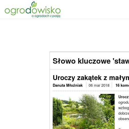
Słowo kluczowe 'staw
Uroczy zakątek z mał
Danuta Młoźniak
06 mar 2018
16 kom
Urocz
ogrodu
wzbog
dobrz
obserw