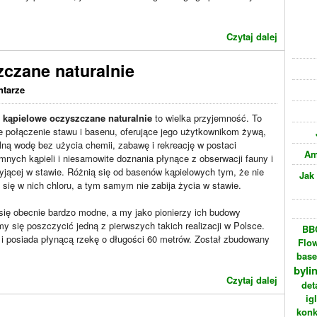
Czytaj dalej
czane naturalnie
ntarze
 kąpielowe oczyszczane naturalnie
to wielka przyjemność. To
e połączenie stawu i basenu, oferujące jego użytkownikom żywą,
lną wodę bez użycia chemii, zabawę i rekreację w postaci
Am
mnych kąpieli i niesamowite doznania płynące z obserwacji fauny i
żyjącej w stawie. Różnią się od basenów kąpielowych tym, że nie
Jak
się w nich chloru, a tym samym nie zabija życia w stawie.
się obecnie bardzo modne, a my jako pionierzy ich budowy
 się poszczycić jedną z pierwszych takich realizacji w Polsce.
BBC
i posiada płynącą rzekę o długości 60 metrów. Został zbudowany
Flo
bas
byli
Czytaj dalej
det
ig
konk