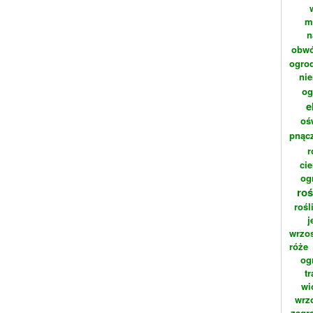
m
n
obwó
ogrod
ni
og
e
oś
pnąc
r
cie
og
roś
rośl
j
wrzo
róże
og
t
wi
wrz
zagr