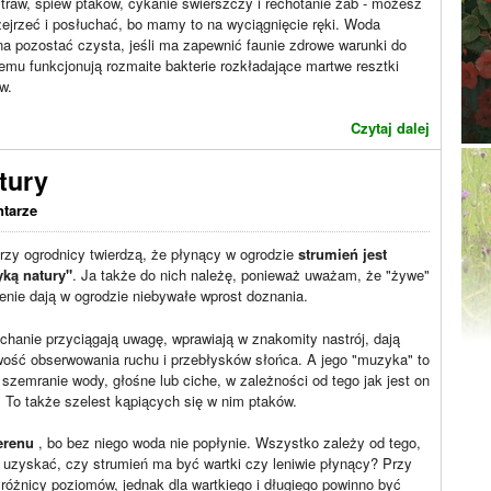
raw, śpiew ptaków, cykanie świerszczy i rechotanie żab - możesz
zejrzeć i posłuchać, bo mamy to na wyciągnięcie ręki. Woda
a pozostać czysta, jeśli ma zapewnić faunie zdrowe warunki do
óremu funkcjonują rozmaite bakterie rozkładające martwe resztki
w.
Czytaj dalej
tury
tarze
rzy ogrodnicy twierdzą, że płynący w ogrodzie
strumień jest
ką natury"
. Ja także do nich należę, ponieważ uważam, że "żywe"
enie dają w ogrodzie niebywałe wprost doznania.
chanie przyciągają uwagę, wprawiają w znakomity nastrój, dają
wość obserwowania ruchu i przebłysków słońca. A jego "muzyka" to
 szemranie wody, głośne lub ciche, w zależności od tego jak jest on
. To także szelest kąpiących się w nim ptaków.
erenu
, bo bez niego woda nie popłynie. Wszystko zależy od tego,
y uzyskać, czy strumień ma być wartki czy leniwie płynący? Przy
różnicy poziomów, jednak dla wartkiego i długiego powinno być