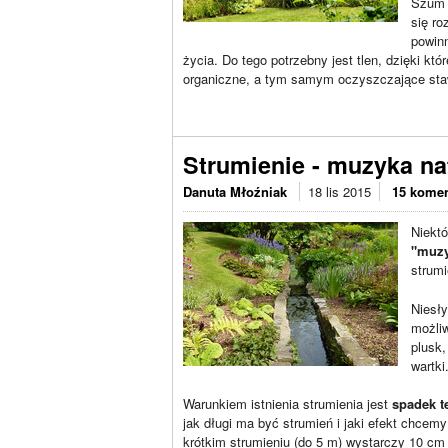
Szum t
się ro
powinn
życia. Do tego potrzebny jest tlen, dzięki kt
organiczne, a tym samym oczyszczające sta
Strumienie - muzyka na
Danuta Młoźniak
18 lis 2015
15 komen
Niektó
"muzy
strumi
Niesły
możli
plusk,
wartki
Warunkiem istnienia strumienia jest
spadek t
jak długi ma być strumień i jaki efekt chcem
krótkim strumieniu (do 5 m) wystarczy 10 cm 