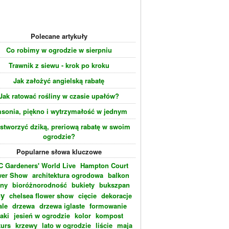
Polecane artykuły
Co robimy w ogrodzie w sierpniu
Trawnik z siewu - krok po kroku
Jak założyć angielską rabatę
Jak ratować rośliny w czasie upałów?
sonia, piękno i wytrzymałość w jednym
 stworzyć dziką, preriową rabatę w swoim
ogrodzie?
Popularne słowa kluczowe
 Gardeners' World Live
Hampton Court
wer Show
architektura ogrodowa
balkon
eny
bioróżnorodność
bukiety
bukszpan
ny
chelsea flower show
cięcie
dekoracje
ale
drzewa
drzewa iglaste
formowanie
laki
jesień w ogrodzie
kolor
kompost
urs
krzewy
lato w ogrodzie
liście
maja