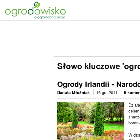
Słowo kluczowe 'ogrod
Ogrody Irlandii - Naro
Danuta Młoźniak
16 gru 2011
6 komen
Działa
celem 
znacze
botani
W dzi