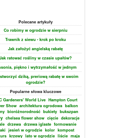
Polecane artykuły
Co robimy w ogrodzie w sierpniu
Trawnik z siewu - krok po kroku
Jak założyć angielską rabatę
Jak ratować rośliny w czasie upałów?
sonia, piękno i wytrzymałość w jednym
 stworzyć dziką, preriową rabatę w swoim
ogrodzie?
Popularne słowa kluczowe
 Gardeners' World Live
Hampton Court
wer Show
architektura ogrodowa
balkon
eny
bioróżnorodność
bukiety
bukszpan
ny
chelsea flower show
cięcie
dekoracje
ale
drzewa
drzewa iglaste
formowanie
laki
jesień w ogrodzie
kolor
kompost
urs
krzewy
lato w ogrodzie
liście
maja