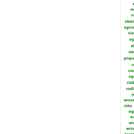
m
n
obwó
ogrod
ni
og
e
oś
pnąc
r
cie
og
roś
rośl
j
wrzo
róże
og
t
wi
wrz
zagr