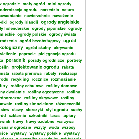
w ogrodzie
mały ogród
mini ogrody
odernizacja ogrodu
narzędzia
natura
awadnianie
nawierzchnie
nawożenie
ogrody angielskie
dki
ogrody Irlandii
y holenderskie
ogrody japońskie
ogrody
emieckie
ogrody polskie
ogrody świata
ogród
rodzenia
ogród bezobsługowy
kologiczny
ogród skalny
okrywanie
wietlenie
paprocie
pielęgnacja ogrodu
poradnik
za
porady ogrodnicze
portrety
projektowanie ogrodu
oślin
rabata
nista
rabata preriowa
rabaty
realizacja
rodu
recykling
rocznice
rozmnażanie
liny
rośliny cebulowe
rośliny domowe
iny dwuletnie
rośliny egzotyczne
rośliny
ednoroczne
rośliny okrywowe
rośliny
sowate
rośliny zimozielone
różaneczniki
siew
stawy
storczyki
styl ogrodu
suchy
ród
szklarnie
szkodniki
taras
topiary
rawnik
trawy
trawy ozdobne
warzywa
osna w ogrodzie
wizyty
woda
wrzosy
ośce
wystawy
wystawy polskie
wystawy
aniczne
z notatnika ogrodnika
zakładanie