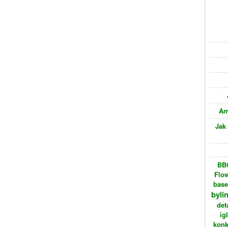
Am
Jak
BBC
Flo
bas
byli
det
ig
konk