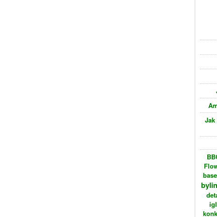
Am
Jak
BBC
Flo
bas
byli
det
ig
konk