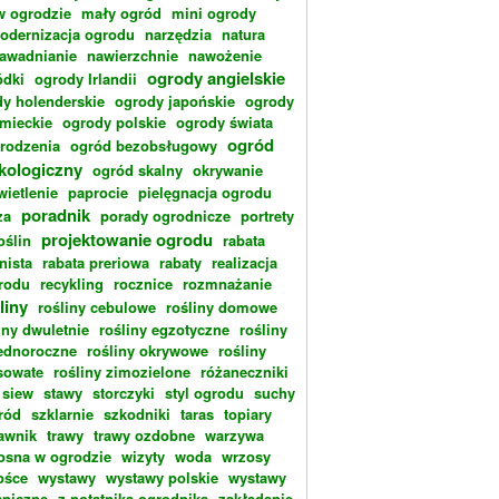
w ogrodzie
mały ogród
mini ogrody
odernizacja ogrodu
narzędzia
natura
awadnianie
nawierzchnie
nawożenie
ogrody angielskie
dki
ogrody Irlandii
y holenderskie
ogrody japońskie
ogrody
emieckie
ogrody polskie
ogrody świata
ogród
rodzenia
ogród bezobsługowy
kologiczny
ogród skalny
okrywanie
wietlenie
paprocie
pielęgnacja ogrodu
poradnik
za
porady ogrodnicze
portrety
projektowanie ogrodu
oślin
rabata
nista
rabata preriowa
rabaty
realizacja
rodu
recykling
rocznice
rozmnażanie
liny
rośliny cebulowe
rośliny domowe
iny dwuletnie
rośliny egzotyczne
rośliny
ednoroczne
rośliny okrywowe
rośliny
sowate
rośliny zimozielone
różaneczniki
siew
stawy
storczyki
styl ogrodu
suchy
ród
szklarnie
szkodniki
taras
topiary
rawnik
trawy
trawy ozdobne
warzywa
osna w ogrodzie
wizyty
woda
wrzosy
ośce
wystawy
wystawy polskie
wystawy
aniczne
z notatnika ogrodnika
zakładanie