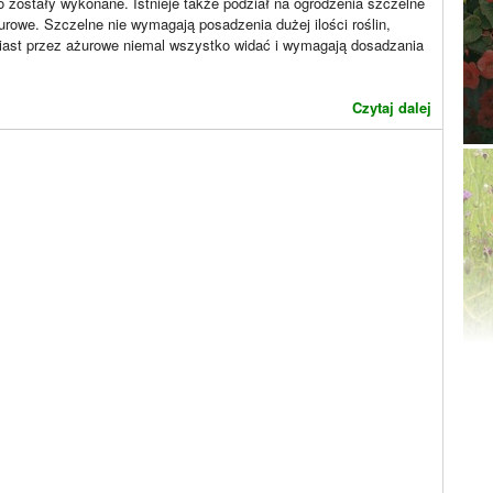
o zostały wykonane. Istnieje także podział na ogrodzenia szczelne
urowe. Szczelne nie wymagają posadzenia dużej ilości roślin,
iast przez ażurowe niemal wszystko widać i wymagają dosadzania
Czytaj dalej