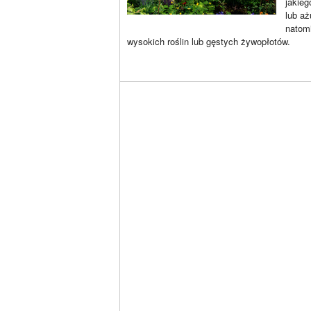
jakieg
lub aż
natom
wysokich roślin lub gęstych żywopłotów.