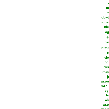
m
n
obwó
ogrod
ni
og
e
oś
pnąc
r
cie
og
roś
rośl
j
wrzo
róże
og
t
wi
wrz
zagr