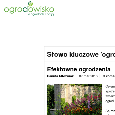
Słowo kluczowe 'ogr
Efektowne ogrodzenia
Danuta Młoźniak
07 mar 2016
9 kome
Cele
spojrz
zwierz
ogrod
Są róż