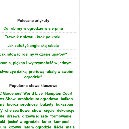
Polecane artykuły
Co robimy w ogrodzie w sierpniu
Trawnik z siewu - krok po kroku
Jak założyć angielską rabatę
Jak ratować rośliny w czasie upałów?
sonia, piękno i wytrzymałość w jednym
 stworzyć dziką, preriową rabatę w swoim
ogrodzie?
Popularne słowa kluczowe
 Gardeners' World Live
Hampton Court
wer Show
architektura ogrodowa
balkon
eny
bioróżnorodność
bukiety
bukszpan
ny
chelsea flower show
cięcie
dekoracje
ale
drzewa
drzewa iglaste
formowanie
laki
jesień w ogrodzie
kolor
kompost
urs
krzewy
lato w ogrodzie
liście
maja