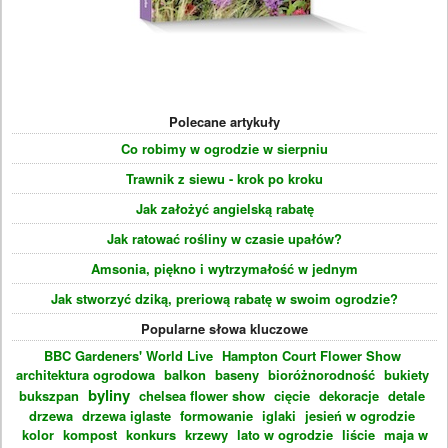
Polecane artykuły
Co robimy w ogrodzie w sierpniu
Trawnik z siewu - krok po kroku
Jak założyć angielską rabatę
Jak ratować rośliny w czasie upałów?
Amsonia, piękno i wytrzymałość w jednym
Jak stworzyć dziką, preriową rabatę w swoim ogrodzie?
Popularne słowa kluczowe
BBC Gardeners' World Live
Hampton Court Flower Show
architektura ogrodowa
balkon
baseny
bioróżnorodność
bukiety
byliny
bukszpan
chelsea flower show
cięcie
dekoracje
detale
drzewa
drzewa iglaste
formowanie
iglaki
jesień w ogrodzie
kolor
kompost
konkurs
krzewy
lato w ogrodzie
liście
maja w