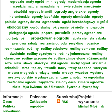
ogrodzie
mały ogród
mini ogrody
modernizacja ogrodu
narzędzia
natura
nawadnianie
nawierzchnie
nawożenie
ogrody angielskie
obwódki
ogrody Irlandii
ogrody
holenderskie
ogrody japońskie
ogrody niemieckie
ogrody
ogród
polskie
ogrody świata
ogrodzenia
ogród bezobsługowy
ekologiczny
ogród skalny
okrywanie
oświetlenie
paprocie
poradnik
pielęgnacja ogrodu
pnącza
porady ogrodnicze
projektowanie ogrodu
portrety roślin
rabata cienista
rabata
preriowa
rabaty
realizacja ogrodu
recykling
rocznice
rośliny
rozmnażanie
rośliny cebulowe
rośliny domowe
rośliny
dwuletnie
rośliny egzotyczne
rośliny jednoroczne
rośliny
okrywowe
rośliny wrzosowate
rośliny zimozielone
różaneczniki
róże
siew
stawy
storczyki
styl ogrodu
suchy ogród
szklarnie
szkodniki
taras
topiary
trawnik
trawy
trawy ozdobne
warzywa
wiosna w ogrodzie
wizyty
woda
wrzosy
wrzośce
wystawy
wystawy polskie
wystawy zagraniczne
z notatnika ogrodnika
zakładanie ogrodu
zapylacze
zielony dach
zima w ogrodzie
zioła
łąka kwietna
ściółkowanie
życzenia
żywopłoty
Informacje
Polecane
Subskrybuj
Projekt i
wykonanie
O nas
Zakładanie
RSS
Polityka
ogrodów
Michał Młoźniak
prywatności