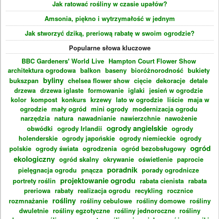
Jak ratować rośliny w czasie upałów?
Amsonia, piękno i wytrzymałość w jednym
Jak stworzyć dziką, preriową rabatę w swoim ogrodzie?
Popularne słowa kluczowe
BBC Gardeners' World Live
Hampton Court Flower Show
architektura ogrodowa
balkon
baseny
bioróżnorodność
bukiety
byliny
bukszpan
chelsea flower show
cięcie
dekoracje
detale
drzewa
drzewa iglaste
formowanie
iglaki
jesień w ogrodzie
kolor
kompost
konkurs
krzewy
lato w ogrodzie
liście
maja w
ogrodzie
mały ogród
mini ogrody
modernizacja ogrodu
narzędzia
natura
nawadnianie
nawierzchnie
nawożenie
ogrody angielskie
obwódki
ogrody Irlandii
ogrody
holenderskie
ogrody japońskie
ogrody niemieckie
ogrody
ogród
polskie
ogrody świata
ogrodzenia
ogród bezobsługowy
ekologiczny
ogród skalny
okrywanie
oświetlenie
paprocie
poradnik
pielęgnacja ogrodu
pnącza
porady ogrodnicze
projektowanie ogrodu
portrety roślin
rabata cienista
rabata
preriowa
rabaty
realizacja ogrodu
recykling
rocznice
rośliny
rozmnażanie
rośliny cebulowe
rośliny domowe
rośliny
dwuletnie
rośliny egzotyczne
rośliny jednoroczne
rośliny