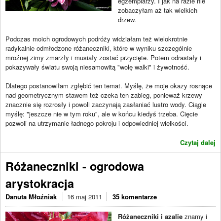
egzemplarzy. I jak na razie nie
zobaczyłam aż tak wielkich
drzew.
Podczas moich ogrodowych podróży widziałam też wielokrotnie
radykalnie odmłodzone różaneczniki, które w wyniku szczególnie
mroźnej zimy zmarzły i musiały zostać przycięte. Potem odrastały i
pokazywały światu swoją niesamowitą "wolę walki" i żywotność.
Dlatego postanowiłam zgłębić ten temat. Myślę, że moje okazy rosnące
nad geometrycznym stawem też czeka ten zabieg, ponieważ krzewy
znacznie się rozrosły i powoli zaczynają zasłaniać lustro wody. Ciągle
myślę: "jeszcze nie w tym roku", ale w końcu kiedyś trzeba. Cięcie
pozwoli na utrzymanie ładnego pokroju i odpowiedniej wielkości.
Czytaj dalej
Różaneczniki - ogrodowa
arystokracja
Danuta Młoźniak
16 maj 2011
35 komentarze
Różaneczniki i azalie
znamy i