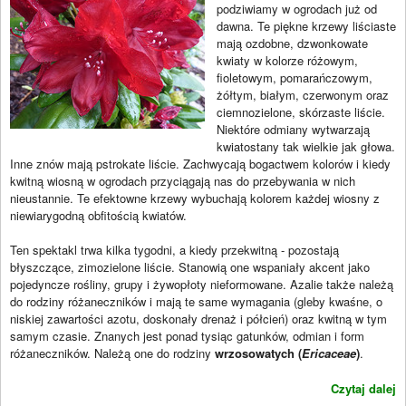
podziwiamy w ogrodach już od
dawna. Te piękne krzewy liściaste
mają ozdobne, dzwonkowate
kwiaty w kolorze różowym,
fioletowym, pomarańczowym,
żółtym, białym, czerwonym oraz
ciemnozielone, skórzaste liście.
Niektóre odmiany wytwarzają
kwiatostany tak wielkie jak głowa.
Inne znów mają pstrokate liście. Zachwycają bogactwem kolorów i kiedy
kwitną wiosną w ogrodach przyciągają nas do przebywania w nich
nieustannie. Te efektowne krzewy wybuchają kolorem każdej wiosny z
niewiarygodną obfitością kwiatów.
Ten spektakl trwa kilka tygodni, a kiedy przekwitną - pozostają
błyszczące, zimozielone liście. Stanowią one wspaniały akcent jako
pojedyncze rośliny, grupy i żywopłoty nieformowane. Azalie także należą
do rodziny różaneczników i mają te same wymagania (gleby kwaśne, o
niskiej zawartości azotu, doskonały drenaż i półcień) oraz kwitną w tym
samym czasie. Znanych jest ponad tysiąc gatunków, odmian i form
różaneczników. Należą one do rodziny
wrzosowatych (
Ericaceae
)
.
Czytaj dalej