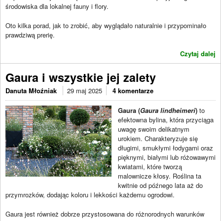
środowiska dla lokalnej fauny i flory.
Oto kilka porad, jak to zrobić, aby wyglądało naturalnie i przypominało
prawdziwą prerię.
Czytaj dalej
Gaura i wszystkie jej zalety
Danuta Młoźniak
29 maj 2025
4 komentarze
Gaura (
Gaura lindheimeri
)
to
efektowna bylina, która przyciąga
uwagę swoim delikatnym
urokiem. Charakteryzuje się
długimi, smukłymi łodygami oraz
pięknymi, białymi lub różowawymi
kwiatami, które tworzą
malownicze kłosy. Roślina ta
kwitnie od późnego lata aż do
przymrozków, dodając koloru i lekkości każdemu ogrodowi.
Gaura jest również dobrze przystosowana do różnorodnych warunków