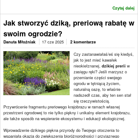
Czytaj dalej
Jak stworzyć dziką, preriową rabatę w
swoim ogrodzie?
Danuta Młoźniak
17 cze 2025
2 komentarze
Czy zastanawiałaś/eś się kiedyś,
jak to jest mieć kawałek
nieokiełznanej,
dzikiej prerii
w
zasięgu ręki? Jeśli marzysz o
przemianie części swojego
ogrodu w tętniącą życiem,
naturalną oazę, to właśnie
nadszedł czas, aby ten sen stał
się rzeczywistością.
Przywrócenie fragmentu preriowego krajobrazu w ramach własnej
przestrzeni ogrodowej to nie tylko piękny i unikalny element krajobrazu,
ale także sposób na wspieranie ekosystemu i edukacji ekologicznej.
Wprowadzenie dzikiego piękna przyrody do Twojego otoczenia to
wspaniała okazja do zwiększenia bioróżnorodności i przyjaznego