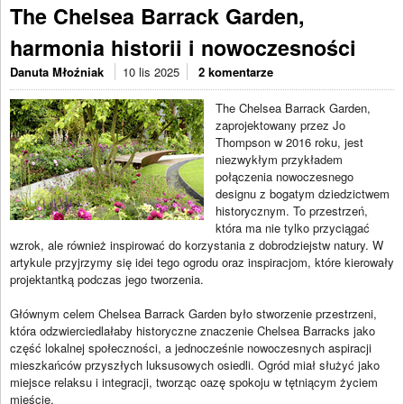
The Chelsea Barrack Garden,
harmonia historii i nowoczesności
Danuta Młoźniak
10 lis 2025
2 komentarze
The Chelsea Barrack Garden,
zaprojektowany przez Jo
Thompson w 2016 roku, jest
niezwykłym przykładem
połączenia nowoczesnego
designu z bogatym dziedzictwem
historycznym. To przestrzeń,
która ma nie tylko przyciągać
wzrok, ale również inspirować do korzystania z dobrodziejstw natury. W
artykule przyjrzymy się idei tego ogrodu oraz inspiracjom, które kierowały
projektantką podczas jego tworzenia.
Głównym celem Chelsea Barrack Garden było stworzenie przestrzeni,
która odzwierciedlałaby historyczne znaczenie Chelsea Barracks jako
część lokalnej społeczności, a jednocześnie nowoczesnych aspiracji
mieszkańców przyszłych luksusowych osiedli. Ogród miał służyć jako
miejsce relaksu i integracji, tworząc oazę spokoju w tętniącym życiem
mieście.