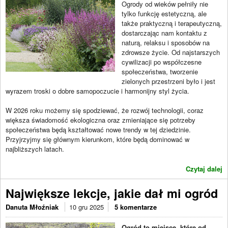
Ogrody od wieków pełniły nie
tylko funkcję estetyczną, ale
także praktyczną i terapeutyczną,
dostarczając nam kontaktu z
naturą, relaksu i sposobów na
zdrowsze życie. Od najstarszych
cywilizacji po współczesne
społeczeństwa, tworzenie
zielonych przestrzeni było i jest
wyrazem troski o dobre samopoczucie i harmonijny styl życia.
W 2026 roku możemy się spodziewać, że rozwój technologii, coraz
większa świadomość ekologiczna oraz zmieniające się potrzeby
społeczeństwa będą kształtować nowe trendy w tej dziedzinie.
Przyjrzyjmy się głównym kierunkom, które będą dominować w
najbliższych latach.
Czytaj dalej
Największe lekcje, jakie dał mi ogród
Danuta Młoźniak
10 gru 2025
5 komentarze
Ogród to miejsce, które od