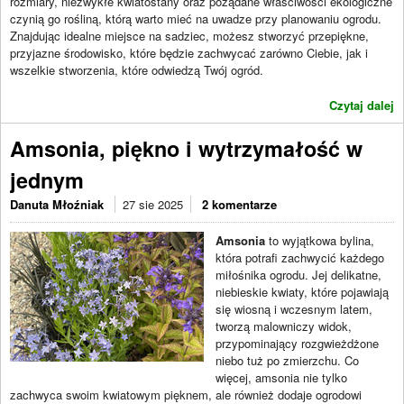
rozmiary, niezwykłe kwiatostany oraz pożądane właściwości ekologiczne
czynią go rośliną, którą warto mieć na uwadze przy planowaniu ogrodu.
Znajdując idealne miejsce na sadziec, możesz stworzyć przepiękne,
przyjazne środowisko, które będzie zachwycać zarówno Ciebie, jak i
wszelkie stworzenia, które odwiedzą Twój ogród.
Czytaj dalej
Amsonia, piękno i wytrzymałość w
jednym
Danuta Młoźniak
27 sie 2025
2 komentarze
Amsonia
to wyjątkowa bylina,
która potrafi zachwycić każdego
miłośnika ogrodu. Jej delikatne,
niebieskie kwiaty, które pojawiają
się wiosną i wczesnym latem,
tworzą malowniczy widok,
przypominający rozgwieżdżone
niebo tuż po zmierzchu. Co
więcej, amsonia nie tylko
zachwyca swoim kwiatowym pięknem, ale również dodaje ogrodowi