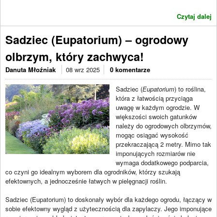
Czytaj dalej
Sadziec (Eupatorium) – ogrodowy
olbrzym, który zachwyca!
Danuta Młoźniak
08 wrz 2025
0 komentarze
Sadziec (
Eupatorium
) to roślina,
która z łatwością przyciąga
uwagę w każdym ogrodzie. W
większości swoich gatunków
należy do ogrodowych olbrzymów,
mogąc osiągać wysokość
przekraczającą 2 metry. Mimo tak
imponujących rozmiarów nie
wymaga dodatkowego podparcia,
co czyni go idealnym wyborem dla ogrodników, którzy szukają
efektownych, a jednocześnie łatwych w pielęgnacji roślin.
Sadziec (Eupatorium) to doskonały wybór dla każdego ogrodu, łączący w
sobie efektowny wygląd z użytecznością dla zapylaczy. Jego imponujące