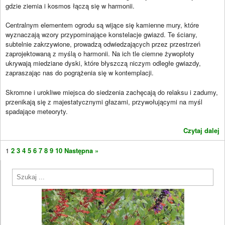
gdzie ziemia i kosmos łączą się w harmonii.
Centralnym elementem ogrodu są wijące się kamienne mury, które
wyznaczają wzory przypominające konstelacje gwiazd. Te ściany,
subtelnie zakrzywione, prowadzą odwiedzających przez przestrzeń
zaprojektowaną z myślą o harmonii. Na ich tle ciemne żywopłoty
ukrywają miedziane dyski, które błyszczą niczym odległe gwiazdy,
zapraszając nas do pogrążenia się w kontemplacji.
Skromne i urokliwe miejsca do siedzenia zachęcają do relaksu i zadumy,
przenikają się z majestatycznymi głazami, przywołującymi na myśl
spadające meteoryty.
Czytaj dalej
1
2
3
4
5
6
7
8
9
10
Następna »