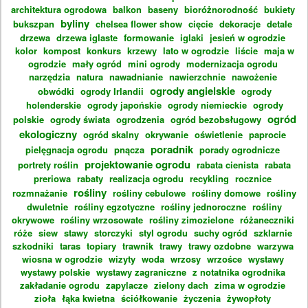
architektura ogrodowa
balkon
baseny
bioróżnorodność
bukiety
byliny
bukszpan
chelsea flower show
cięcie
dekoracje
detale
drzewa
drzewa iglaste
formowanie
iglaki
jesień w ogrodzie
kolor
kompost
konkurs
krzewy
lato w ogrodzie
liście
maja w
ogrodzie
mały ogród
mini ogrody
modernizacja ogrodu
narzędzia
natura
nawadnianie
nawierzchnie
nawożenie
ogrody angielskie
obwódki
ogrody Irlandii
ogrody
holenderskie
ogrody japońskie
ogrody niemieckie
ogrody
ogród
polskie
ogrody świata
ogrodzenia
ogród bezobsługowy
ekologiczny
ogród skalny
okrywanie
oświetlenie
paprocie
poradnik
pielęgnacja ogrodu
pnącza
porady ogrodnicze
projektowanie ogrodu
portrety roślin
rabata cienista
rabata
preriowa
rabaty
realizacja ogrodu
recykling
rocznice
rośliny
rozmnażanie
rośliny cebulowe
rośliny domowe
rośliny
dwuletnie
rośliny egzotyczne
rośliny jednoroczne
rośliny
okrywowe
rośliny wrzosowate
rośliny zimozielone
różaneczniki
róże
siew
stawy
storczyki
styl ogrodu
suchy ogród
szklarnie
szkodniki
taras
topiary
trawnik
trawy
trawy ozdobne
warzywa
wiosna w ogrodzie
wizyty
woda
wrzosy
wrzośce
wystawy
wystawy polskie
wystawy zagraniczne
z notatnika ogrodnika
zakładanie ogrodu
zapylacze
zielony dach
zima w ogrodzie
zioła
łąka kwietna
ściółkowanie
życzenia
żywopłoty