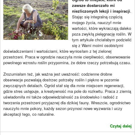
zawsze dostarczało mi
niezliczonych lekcji i inspiracji
.
Stając się integralną częścią
mojego życia, nauczył mnie
wartości, które wykraczają daleko
poza zwykłą pielęgnację roślin. W
tym artykule chciałabym podzielić
się z Wami moimi osobistymi
doświadczeniami i wartościami, które wyniosłam z tej zielonej
przestrzeni. Praca w ogrodzie nauczyła mnie cierpliwości, obserwowanie
powolnego wzrostu roślin przypomina, że dobre rzeczy potrzebują czasu.
Zrozumiałam też, jak ważna jest uważność: codzienne drobne
obserwacje pozwalają dostrzec potrzeby roślin i piękno w pozornie
zwyczajnych detalach. Ogród stał się dla mnie miejscem regeneracji,
gdzie stres ustępuje, a kreatywność ma pole do rozkwitu. Praca z ziemią
uświadomiła mi także odpowiedzialność za środowisko i radość z
tworzenia przestrzeni przyjaznej dla dzikiej fauny. Wreszcie, ogrodnictwo
nauczyło mnie pokory, każdy sezon przynosi nowe wyzwania i uczy
akceptacji tego, co naturalne.
Czytaj dalej