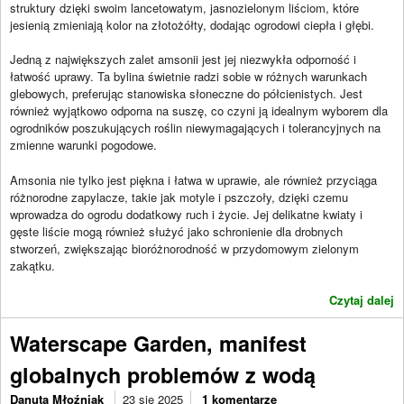
struktury dzięki swoim lancetowatym, jasnozielonym liściom, które
jesienią zmieniają kolor na złotożółty, dodając ogrodowi ciepła i głębi.
Jedną z największych zalet amsonii jest jej niezwykła odporność i
łatwość uprawy. Ta bylina świetnie radzi sobie w różnych warunkach
glebowych, preferując stanowiska słoneczne do półcienistych. Jest
również wyjątkowo odporna na suszę, co czyni ją idealnym wyborem dla
ogrodników poszukujących roślin niewymagających i tolerancyjnych na
zmienne warunki pogodowe.
Amsonia nie tylko jest piękna i łatwa w uprawie, ale również przyciąga
różnorodne zapylacze, takie jak motyle i pszczoły, dzięki czemu
wprowadza do ogrodu dodatkowy ruch i życie. Jej delikatne kwiaty i
gęste liście mogą również służyć jako schronienie dla drobnych
stworzeń, zwiększając bioróżnorodność w przydomowym zielonym
zakątku.
Czytaj dalej
Waterscape Garden, manifest
globalnych problemów z wodą
Danuta Młoźniak
23 sie 2025
1 komentarze