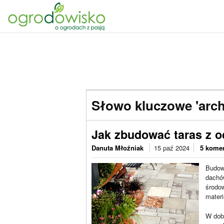
Słowo kluczowe 'arch
Jak zbudować taras z 
Danuta Młoźniak
15 paź 2024
5 kome
Budowa
dachó
środo
materi
W dobi