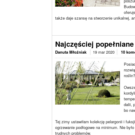
poszu
Budowa
oferuj
także daje szansę na stworzenie unikalnej, a
Najczęściej popełniane
Danuta Młoźniak
19 mar 2020
10 kom
Posia
rozwi
roślin
Owsze
kordyl
temper
dalii,
bo na
Tej zimy ustawiłam kolekcję pelargonii i fuks
ogrzewanie podłogowe na minimum. Nie było po
trudnych problemów.