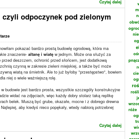
Czytaj dalej
m
m czyli odpoczynek pod zielonym
n
obwó
ogrod
ni
tarze
og
e
nowiłam pokazać bardzo prostą budowlę ogrodową, która ma
oś
akie znaczenie-
altanę i wiatę
w jednym. Może ona służyć za
ę przed deszczem, ochronić przed słońcem, jest dodatkową
pnąc
zchnią czynną w zakresie zieleni miejskiej, a także być może
r
zywną wiatą na śmietnik. Ale to już byłoby "przestępstwo", bowiem
cie
dla niej o wiele ważniejszą rolę.
og
roś
 w budowie jest bardzo prosta, wszystkie szczegóły konstrukcyjne
rośl
dzie widać na zdjęciach, więc każdy dobry stolarz taką replikę
j
rach belek. Muszą być grube, okazałe, mocne i z dobrego drewna
wrzo
. Najlepiej, aby kiedyś nieco popękały, wtedy nabiorą potrzebnej
róże
og
t
Czytaj dalej
wi
wrz
zagr