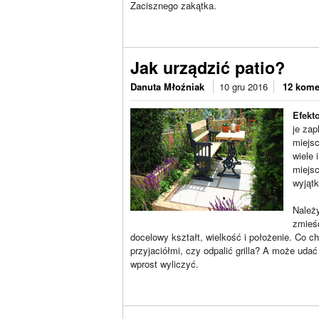
Zacisznego zakątka.
Jak urządzić patio?
Danuta Młoźniak
10 gru 2016
12 kome
Efekt
je zap
miejsc
wiele 
miejsc
wyjątk
Należy
zmieśc
docelowy kształt, wielkość i położenie. Co c
przyjaciółmi, czy odpalić grilla? A może uda
wprost wyliczyć.