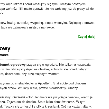
źmy więc razem i porozkoszujmy się tym uroczym nastrojem.
ąca woń róż i lilii może sprawić, że nie wrócimy już do pracy aż do
ra.
ierw ławkę, szeroką, wygodną, ciepłą w dotyku. Najlepiej z drewna.
y taca nie zajmowała miejsca na ławce.
Czytaj dalej
dowy
ntarze
 domek ogrodowy
przyda się w ogrodzie. Nie tylko na narzędzia.
w nim także przysiąść na chwilkę, schronić się przed palącym
em, deszczem, czy przejmującym wiatrem.
rzyłam go chyba kiedyś w Appeltern. Stał sobie pod okapem
cych drzew. Wtulony w tło, prawie niewidoczny. Uroczy.
elikatny, niebieski kolor. Ten kolor nie przyciąga owadów, wręcz je
sza. Zajrzałam do środka. Stało kilka domków naraz. W tym
. Taczka się zmieści i stolik z krzesłami. Coś na kształt altany.