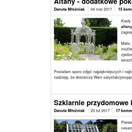
Altany - dodatkowe po
Danuta Młoźniak
04 mar 2017
15 kom
Kiedy
altany
zagosp
Małe, 
możli
zjedze
letnich
Posiadam sporo zdjęć najpiękniejszych i naj
nadzieję, że dostarczę Wam satysfakcjonujący
Szklarnie przydomowe i
Danuta Młoźniak
20 lut 2017
17 kome
Pierw
cesar