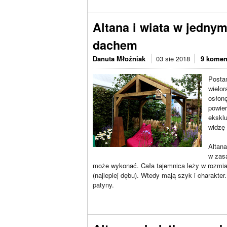
Altana i wiata w jedny
dachem
Danuta Młoźniak
03 sie 2018
9 komen
Posta
wielor
osłon
powier
eksklu
widzę 
Altana
w zasa
może wykonać. Cała tajemnica leży w rozmia
(najlepiej dębu). Wtedy mają szyk i charakter
patyny.