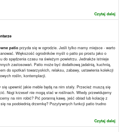
Czytaj dalej
ntarze
owne patio
przyda się w ogrodzie. Jeśli tylko mamy miejsce - warto
lanować. Większość ogrodników myśli o patio po prostu jako o
u do spędzenia czasu na świeżym powietrzu. Jednakże istnieje
innych zastosowań. Patio może być dodatkową jadalnią, kuchnią,
em do spotkań towarzyskich, relaksu, zabawy, ustawienia kolekcji
owych roślin, kontemplacji.
 się upewnić jakie meble będą na nim stały. Przecież muszą się
ić. Nogi krzeseł nie mogą stać w roślinach. Wtedy przewidujemy
hcemy na nim robić? Pić poranną kawę, jeść obiad lub kolację z
ć się na poobiednią drzemkę? Pozytywnych funkcji patio trudno
Czytaj dalej