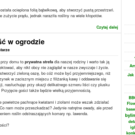
ostała ocieplona folią bąbelkową, aby stworzyć pustą przestrzeń.
zużycie prądu, jednak naraziła rośliny na wiele kłopotów.
Czytaj dalej
ść w ogrodzie
tarze
 przy domu to
prywatna strefa
dla naszej rodziny i warto tak ją
Am
ektować, aby nikt obcy nie zaglądał w nasze zwyczaje i życie.
stworzyć zieloną oazę, bo cóż może być przyjemniejszego, niż
Jak
zynek w zacisznym miejscu z filiżanką kawy i oddawanie się
sji, nasłuchując przy okazji delikatnego szmeru liści czy plusku
Przyjęcie gości także będzie wielką przyjemnością.
BBC
e powietrze pachnące kwiatami i ziołami może wszak zdziałać
Flo
 Co nam może przeszkadzać? Jedynie natrętne owady, ale przed
bas
zeniem roślin odstraszających komary np. lawenda.
byli
det
ości?
ig
konk