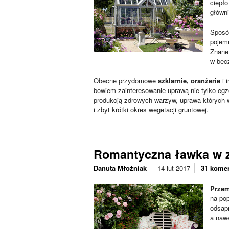
ciepło
główni
Sposó
pojemn
Znane
w becz
Obecne przydomowe
szklarnie, oranżerie
i 
bowiem zainteresowanie uprawą nie tylko eg
produkcją zdrowych warzyw, uprawa których w
i zbyt krótki okres wegetacji gruntowej.
Romantyczna ławka w 
Danuta Młoźniak
14 lut 2017
31 kome
Przem
na po
odsap
a nawe