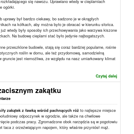
 rozkładającego się nawozu. Uprawiano wtedy w cieplarniach
e ogórki.
b uprawy był bardzo ciekawy, bo sadzono je w okrągłych
ikach na kółkach, aby można było je obracać w kierunku słońca.
 już wtedy były sposoby ich przechowywania jako warzywa kiszone
kach. Na budowę cieplarni stać było jedynie najbogatszych.
inne przeszklone budowle, stają się coraz bardziej popularne, rośnie
zotycznych roślin w domu, ale też przydomową, samodzielną
 gruncie jest niemożliwa, ze względu na nasz umiarkowany klimat
Czytaj dalej
zacisznym zakątku
ntarze
iły zakątek z ławką wśród pachnących róż
to najlepsze miejsce
południowy odpoczynek w ogrodzie, ale także na chwilowe
nięcie podczas pracy. Zgromadzone obok narzędzia są w pogotowiu
t taca z orzeźwiającym napojem, który właśnie przyniósł mąż.