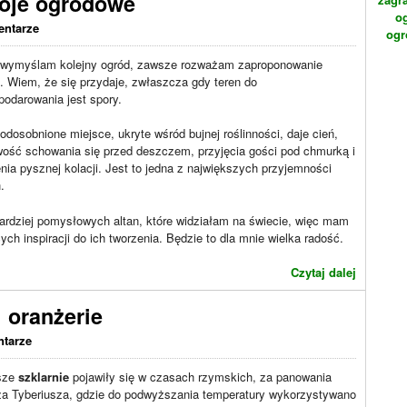
koje ogrodowe
o
entarze
ogr
 wymyślam kolejny ogród, zawsze rozważam zaproponowanie
. Wiem, że się przydaje, zwłaszcza gdy teren do
odarowania jest spory.
odosobnione miejsce, ukryte wśród bujnej roślinności, daje cień,
wość schowania się przed deszczem, przyjęcia gości pod chmurką i
nia pysznej kolacji. Jest to jedna z największych przyjemności
.
bardziej pomysłowych altan, które widziałam na świecie, więc mam
ch inspiracji do ich tworzenia. Będzie to dla mnie wielka radość.
Czytaj dalej
 oranżerie
ntarze
sze
szklarnie
pojawiły się w czasach rzymskich, za panowania
za Tyberiusza, gdzie do podwyższania temperatury wykorzystywano