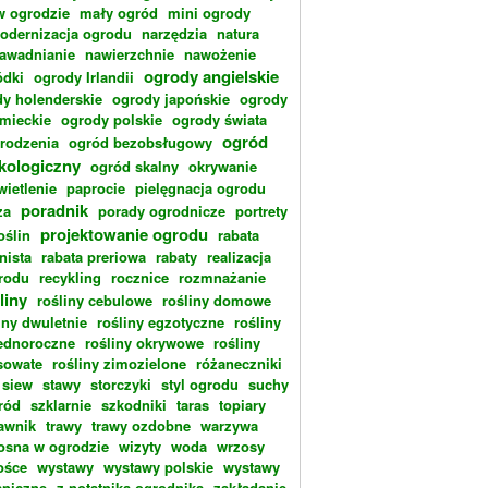
w ogrodzie
mały ogród
mini ogrody
odernizacja ogrodu
narzędzia
natura
awadnianie
nawierzchnie
nawożenie
ogrody angielskie
dki
ogrody Irlandii
y holenderskie
ogrody japońskie
ogrody
emieckie
ogrody polskie
ogrody świata
ogród
rodzenia
ogród bezobsługowy
kologiczny
ogród skalny
okrywanie
wietlenie
paprocie
pielęgnacja ogrodu
poradnik
za
porady ogrodnicze
portrety
projektowanie ogrodu
oślin
rabata
nista
rabata preriowa
rabaty
realizacja
rodu
recykling
rocznice
rozmnażanie
liny
rośliny cebulowe
rośliny domowe
iny dwuletnie
rośliny egzotyczne
rośliny
ednoroczne
rośliny okrywowe
rośliny
sowate
rośliny zimozielone
różaneczniki
siew
stawy
storczyki
styl ogrodu
suchy
ród
szklarnie
szkodniki
taras
topiary
rawnik
trawy
trawy ozdobne
warzywa
osna w ogrodzie
wizyty
woda
wrzosy
ośce
wystawy
wystawy polskie
wystawy
aniczne
z notatnika ogrodnika
zakładanie