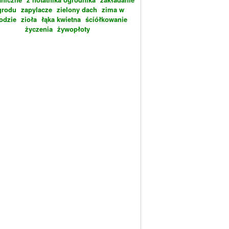
grodu
zapylacze
zielony dach
zima w
odzie
zioła
łąka kwietna
ściółkowanie
życzenia
żywopłoty