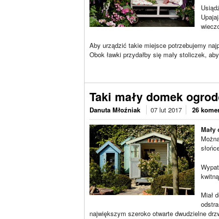
Usiąd
Upajaj
wieczo
Aby urządzić takie miejsce potrzebujemy najp
Obok ławki przydałby się mały stoliczek, ab
Taki mały domek ogro
Danuta Młoźniak
07 lut 2017
26 kome
Mały
Można 
słońc
Wypat
kwitną
Miał d
odstra
największym szeroko otwarte dwudzielne drzwi