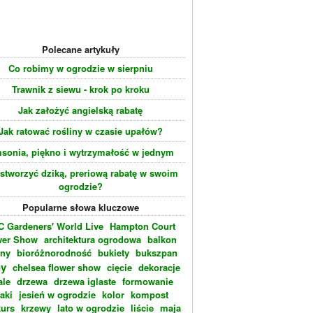
Polecane artykuły
Co robimy w ogrodzie w sierpniu
Trawnik z siewu - krok po kroku
Jak założyć angielską rabatę
Jak ratować rośliny w czasie upałów?
sonia, piękno i wytrzymałość w jednym
 stworzyć dziką, preriową rabatę w swoim
ogrodzie?
Popularne słowa kluczowe
 Gardeners' World Live
Hampton Court
wer Show
architektura ogrodowa
balkon
eny
bioróżnorodność
bukiety
bukszpan
ny
chelsea flower show
cięcie
dekoracje
ale
drzewa
drzewa iglaste
formowanie
laki
jesień w ogrodzie
kolor
kompost
urs
krzewy
lato w ogrodzie
liście
maja