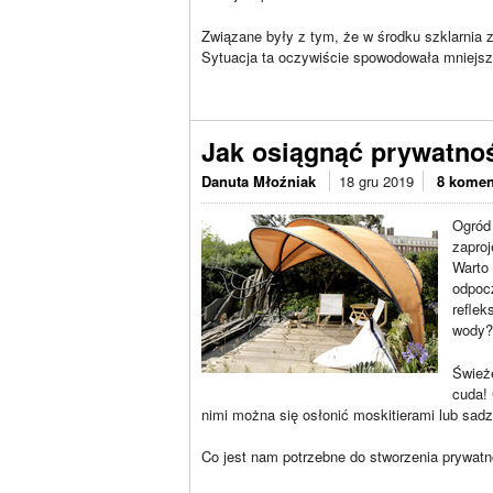
Związane były z tym, że w środku szklarnia z
Sytuacja ta oczywiście spowodowała mniejsze 
Jak osiągnąć prywatno
Danuta Młoźniak
18 gru 2019
8 komen
Ogród
zaproj
Warto 
odpoc
reflek
wody? 
Śwież
cuda!
nimi można się osłonić moskitierami lub sad
Co jest nam potrzebne do stworzenia prywatn