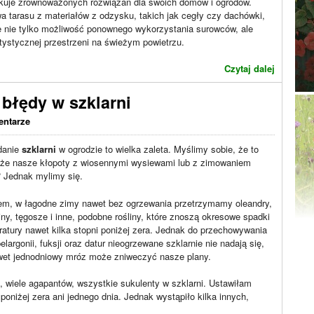
kuje zrównoważonych rozwiązań dla swoich domów i ogrodów.
 tarasu z materiałów z odzysku, takich jak cegły czy dachówki,
e nie tylko możliwość ponownego wykorzystania surowców, ale
rtystycznej przestrzeni na świeżym powietrzu.
Czytaj dalej
 błędy w szklarni
entarze
danie
szklarni
w ogrodzie to wielka zaleta. Myślimy sobie, że to
ąże nasze kłopoty z wiosennymi wysiewami lub z zimowaniem
? Jednak mylimy się.
m, w łagodne zimy nawet bez ogrzewania przetrzymamy oleandry,
iny, tęgosze i inne, podobne rośliny, które znoszą okresowe spadki
atury nawet kilka stopni poniżej zera. Jednak do przechowywania
 pelargonii, fuksji oraz datur nieogrzewane szklarnie nie nadają się,
wet jednodniowy mróz może zniweczyć nasze plany.
ji, wiele agapantów, wszystkie sukulenty w szklarni. Ustawiłam
niżej zera ani jednego dnia. Jednak wystąpiło kilka innych,