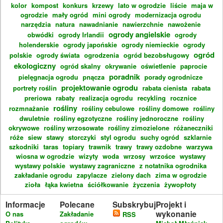
kolor
kompost
konkurs
krzewy
lato w ogrodzie
liście
maja w
ogrodzie
mały ogród
mini ogrody
modernizacja ogrodu
narzędzia
natura
nawadnianie
nawierzchnie
nawożenie
ogrody angielskie
obwódki
ogrody Irlandii
ogrody
holenderskie
ogrody japońskie
ogrody niemieckie
ogrody
ogród
polskie
ogrody świata
ogrodzenia
ogród bezobsługowy
ekologiczny
ogród skalny
okrywanie
oświetlenie
paprocie
poradnik
pielęgnacja ogrodu
pnącza
porady ogrodnicze
projektowanie ogrodu
portrety roślin
rabata cienista
rabata
preriowa
rabaty
realizacja ogrodu
recykling
rocznice
rośliny
rozmnażanie
rośliny cebulowe
rośliny domowe
rośliny
dwuletnie
rośliny egzotyczne
rośliny jednoroczne
rośliny
okrywowe
rośliny wrzosowate
rośliny zimozielone
różaneczniki
róże
siew
stawy
storczyki
styl ogrodu
suchy ogród
szklarnie
szkodniki
taras
topiary
trawnik
trawy
trawy ozdobne
warzywa
wiosna w ogrodzie
wizyty
woda
wrzosy
wrzośce
wystawy
wystawy polskie
wystawy zagraniczne
z notatnika ogrodnika
zakładanie ogrodu
zapylacze
zielony dach
zima w ogrodzie
zioła
łąka kwietna
ściółkowanie
życzenia
żywopłoty
Informacje
Polecane
Subskrybuj
Projekt i
wykonanie
O nas
Zakładanie
RSS