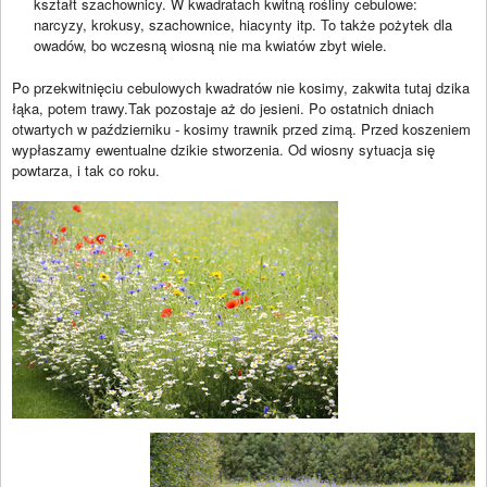
kształt szachownicy. W kwadratach kwitną rośliny cebulowe:
narcyzy, krokusy, szachownice, hiacynty itp. To także pożytek dla
owadów, bo wczesną wiosną nie ma kwiatów zbyt wiele.
Po przekwitnięciu cebulowych kwadratów nie kosimy, zakwita tutaj dzika
łąka, potem trawy.Tak pozostaje aż do jesieni. Po ostatnich dniach
otwartych w październiku - kosimy trawnik przed zimą. Przed koszeniem
wypłaszamy ewentualne dzikie stworzenia. Od wiosny sytuacja się
powtarza, i tak co roku.