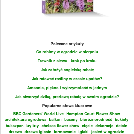
Polecane artykuły
Co robimy w ogrodzie w sierpniu
Trawnik z siewu - krok po kroku
Jak założyć angielską rabatę
Jak ratować rośliny w czasie upałów?
Amsonia, piękno i wytrzymałość w jednym
Jak stworzyć dziką, preriową rabatę w swoim ogrodzie?
Popularne słowa kluczowe
BBC Gardeners' World Live
Hampton Court Flower Show
architektura ogrodowa
balkon
baseny
bioróżnorodność
bukiety
byliny
bukszpan
chelsea flower show
cięcie
dekoracje
detale
drzewa
drzewa iglaste
formowanie
iglaki
jesień w ogrodzie