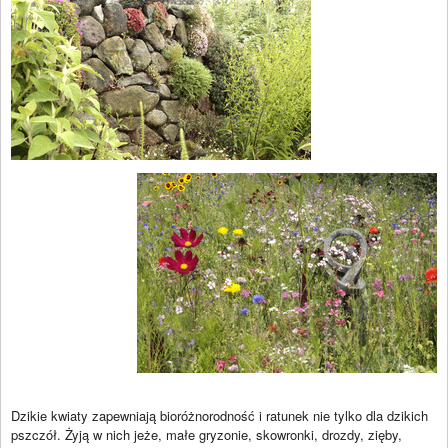
Dzikie kwiaty zapewniają bioróżnorodność i ratunek nie tylko dla dzikich
pszczół. Żyją w nich jeże, małe gryzonie, skowronki, drozdy, zięby,