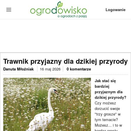
Logowanie
Trawnik przyjazny dla dzikiej przyrody
Danuta Młoźniak
16 maj 2026
0 komentarze
Jak stać się
bardziej
przyjaznym dla
dzikiej przyrody?
Czy możesz
dorzucić swoje
"trzy grosze" w
tym temacie?
Możesz... i to w
bardzo prosty