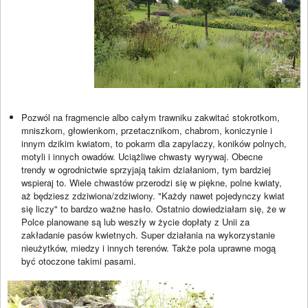
Pozwól na fragmencie albo całym trawniku zakwitać stokrotkom,
mniszkom, głowienkom, przetacznikom, chabrom, koniczynie i
innym dzikim kwiatom, to pokarm dla zapylaczy, koników polnych,
motyli i innych owadów. Uciążliwe chwasty wyrywaj. Obecne
trendy w ogrodnictwie sprzyjają takim działaniom, tym bardziej
wspieraj to. Wiele chwastów przerodzi się w piękne, polne kwiaty,
aż będziesz zdziwiona/zdziwiony. "Każdy nawet pojedynczy kwiat
się liczy" to bardzo ważne hasło. Ostatnio dowiedziałam się, że w
Polce planowane są lub weszły w życie dopłaty z Unii za
zakładanie pasów kwietnych. Super działania na wykorzystanie
nieużytków, miedzy i innych terenów. Także pola uprawne mogą
być otoczone takimi pasami.