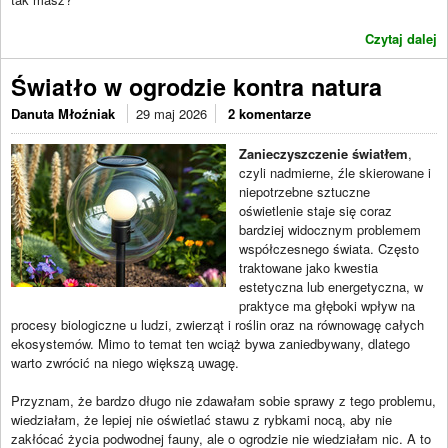
Czytaj dalej
Światło w ogrodzie kontra natura
Danuta Młoźniak
29 maj 2026
2 komentarze
Zanieczyszczenie światłem
,
czyli nadmierne, źle skierowane i
niepotrzebne sztuczne
oświetlenie staje się coraz
bardziej widocznym problemem
współczesnego świata. Często
traktowane jako kwestia
estetyczna lub energetyczna, w
praktyce ma głęboki wpływ na
procesy biologiczne u ludzi, zwierząt i roślin oraz na równowagę całych
ekosystemów. Mimo to temat ten wciąż bywa zaniedbywany, dlatego
warto zwrócić na niego większą uwagę.
Przyznam, że bardzo długo nie zdawałam sobie sprawy z tego problemu,
wiedziałam, że lepiej nie oświetlać stawu z rybkami nocą, aby nie
zakłócać życia podwodnej fauny, ale o ogrodzie nie wiedziałam nic. A to