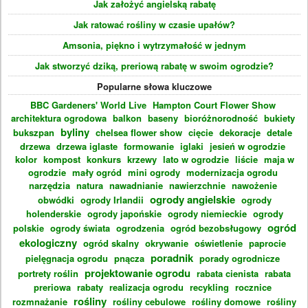
Jak założyć angielską rabatę
Jak ratować rośliny w czasie upałów?
Amsonia, piękno i wytrzymałość w jednym
Jak stworzyć dziką, preriową rabatę w swoim ogrodzie?
Popularne słowa kluczowe
BBC Gardeners' World Live
Hampton Court Flower Show
architektura ogrodowa
balkon
baseny
bioróżnorodność
bukiety
byliny
bukszpan
chelsea flower show
cięcie
dekoracje
detale
drzewa
drzewa iglaste
formowanie
iglaki
jesień w ogrodzie
kolor
kompost
konkurs
krzewy
lato w ogrodzie
liście
maja w
ogrodzie
mały ogród
mini ogrody
modernizacja ogrodu
narzędzia
natura
nawadnianie
nawierzchnie
nawożenie
ogrody angielskie
obwódki
ogrody Irlandii
ogrody
holenderskie
ogrody japońskie
ogrody niemieckie
ogrody
ogród
polskie
ogrody świata
ogrodzenia
ogród bezobsługowy
ekologiczny
ogród skalny
okrywanie
oświetlenie
paprocie
poradnik
pielęgnacja ogrodu
pnącza
porady ogrodnicze
projektowanie ogrodu
portrety roślin
rabata cienista
rabata
preriowa
rabaty
realizacja ogrodu
recykling
rocznice
rośliny
rozmnażanie
rośliny cebulowe
rośliny domowe
rośliny