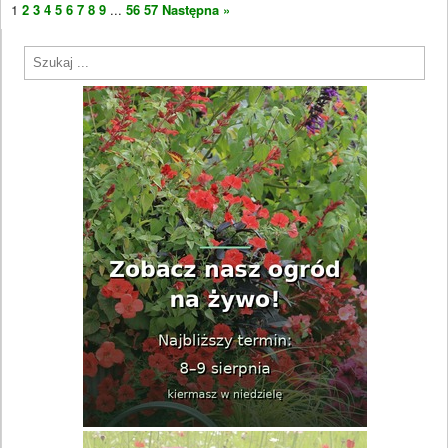
1
2
3
4
5
6
7
8
9
...
56
57
Następna »