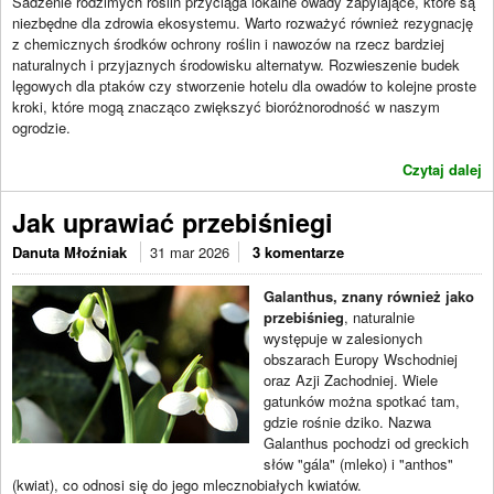
Sadzenie rodzimych roślin przyciąga lokalne owady zapylające, które są
niezbędne dla zdrowia ekosystemu. Warto rozważyć również rezygnację
z chemicznych środków ochrony roślin i nawozów na rzecz bardziej
naturalnych i przyjaznych środowisku alternatyw. Rozwieszenie budek
lęgowych dla ptaków czy stworzenie hotelu dla owadów to kolejne proste
kroki, które mogą znacząco zwiększyć bioróżnorodność w naszym
ogrodzie.
Czytaj dalej
Jak uprawiać przebiśniegi
Danuta Młoźniak
31 mar 2026
3 komentarze
Galanthus, znany również jako
przebiśnieg
, naturalnie
występuje w zalesionych
obszarach Europy Wschodniej
oraz Azji Zachodniej. Wiele
gatunków można spotkać tam,
gdzie rośnie dziko. Nazwa
Galanthus pochodzi od greckich
słów "gála" (mleko) i "anthos"
(kwiat), co odnosi się do jego mlecznobiałych kwiatów.