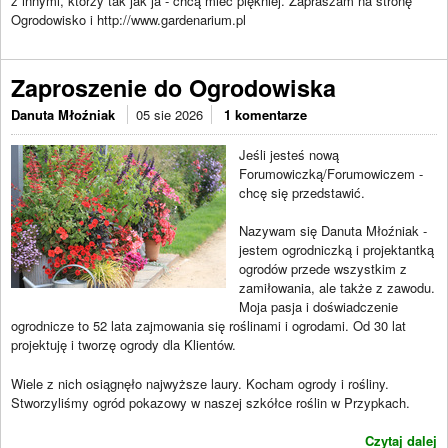
z innymi, którzy tak jak ja - chcą mieć piękniej. Zapraszam na stronę
Ogrodowisko i http://www.gardenarium.pl
Zaproszenie do Ogrodowiska
Danuta Młoźniak
05 sie 2026
1 komentarze
Jeśli jesteś nową
Forumowiczką/Forumowiczem -
chcę się przedstawić.
Nazywam się Danuta Młoźniak -
jestem ogrodniczką i projektantką
ogrodów przede wszystkim z
zamiłowania, ale także z zawodu.
Moja pasja i doświadczenie
ogrodnicze to 52 lata zajmowania się roślinami i ogrodami. Od 30 lat
projektuję i tworzę ogrody dla Klientów.
Wiele z nich osiągnęło najwyższe laury. Kocham ogrody i rośliny.
Stworzyliśmy ogród pokazowy w naszej szkółce roślin w Przypkach.
Czytaj dalej