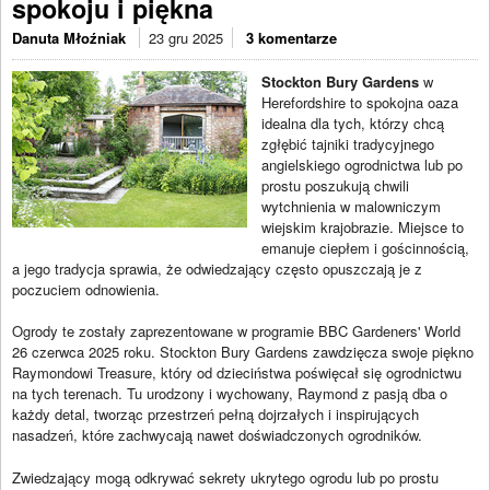
spokoju i piękna
Danuta Młoźniak
23 gru 2025
3 komentarze
Stockton Bury Gardens
w
Herefordshire to spokojna oaza
idealna dla tych, którzy chcą
zgłębić tajniki tradycyjnego
angielskiego ogrodnictwa lub po
prostu poszukują chwili
wytchnienia w malowniczym
wiejskim krajobrazie. Miejsce to
emanuje ciepłem i gościnnością,
a jego tradycja sprawia, że odwiedzający często opuszczają je z
poczuciem odnowienia.
Ogrody te zostały zaprezentowane w programie BBC Gardeners' World
26 czerwca 2025 roku. Stockton Bury Gardens zawdzięcza swoje piękno
Raymondowi Treasure, który od dzieciństwa poświęcał się ogrodnictwu
na tych terenach. Tu urodzony i wychowany, Raymond z pasją dba o
każdy detal, tworząc przestrzeń pełną dojrzałych i inspirujących
nasadzeń, które zachwycają nawet doświadczonych ogrodników.
Zwiedzający mogą odkrywać sekrety ukrytego ogrodu lub po prostu