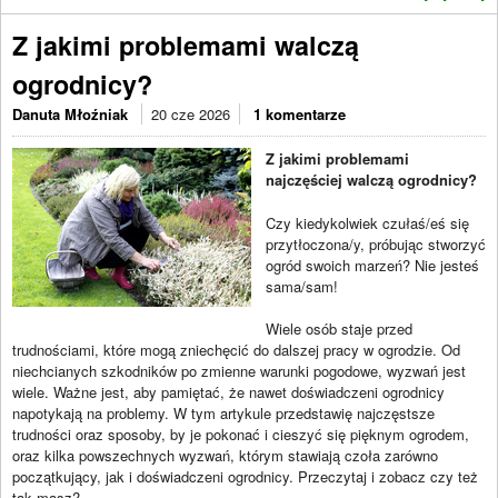
Z jakimi problemami walczą
ogrodnicy?
Danuta Młoźniak
20 cze 2026
1 komentarze
Z jakimi problemami
najczęściej walczą ogrodnicy?
Czy kiedykolwiek czułaś/eś się
przytłoczona/y, próbując stworzyć
ogród swoich marzeń? Nie jesteś
sama/sam!
Wiele osób staje przed
trudnościami, które mogą zniechęcić do dalszej pracy w ogrodzie. Od
niechcianych szkodników po zmienne warunki pogodowe, wyzwań jest
wiele. Ważne jest, aby pamiętać, że nawet doświadczeni ogrodnicy
napotykają na problemy. W tym artykule przedstawię najczęstsze
trudności oraz sposoby, by je pokonać i cieszyć się pięknym ogrodem,
oraz kilka powszechnych wyzwań, którym stawiają czoła zarówno
początkujący, jak i doświadczeni ogrodnicy. Przeczytaj i zobacz czy też
tak masz?