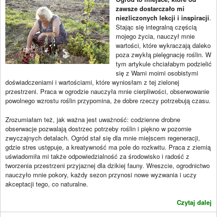
zawsze dostarczało mi
niezliczonych lekcji i inspiracji
.
Stając się integralną częścią
mojego życia, nauczył mnie
wartości, które wykraczają daleko
poza zwykłą pielęgnację roślin. W
tym artykule chciałabym podzielić
się z Wami moimi osobistymi
doświadczeniami i wartościami, które wyniosłam z tej zielonej
przestrzeni. Praca w ogrodzie nauczyła mnie cierpliwości, obserwowanie
powolnego wzrostu roślin przypomina, że dobre rzeczy potrzebują czasu.
Zrozumiałam też, jak ważna jest uważność: codzienne drobne
obserwacje pozwalają dostrzec potrzeby roślin i piękno w pozornie
zwyczajnych detalach. Ogród stał się dla mnie miejscem regeneracji,
gdzie stres ustępuje, a kreatywność ma pole do rozkwitu. Praca z ziemią
uświadomiła mi także odpowiedzialność za środowisko i radość z
tworzenia przestrzeni przyjaznej dla dzikiej fauny. Wreszcie, ogrodnictwo
nauczyło mnie pokory, każdy sezon przynosi nowe wyzwania i uczy
akceptacji tego, co naturalne.
Czytaj dalej