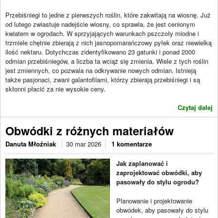
Przebiśniegi to jedne z pierwszych roślin, które zakwitają na wiosnę. Już
od lutego zwiastuje nadejście wiosny, co sprawia, że jest cenionym
kwiatem w ogrodach. W sprzyjających warunkach pszczoły miodne i
trzmiele chętnie zbierają z nich jasnopomarańczowy pyłek oraz niewielką
ilość nektaru. Dotychczas zidentyfikowano 23 gatunki i ponad 2000
odmian przebiśniegów, a liczba ta wciąż się zmienia. Wiele z tych roślin
jest zmiennych, co pozwala na odkrywanie nowych odmian. Istnieją
także pasjonaci, zwani galantofilami, którzy zbierają przebiśniegi i są
skłonni płacić za nie wysokie ceny.
Czytaj dalej
Obwódki z różnych materiałów
Danuta Młoźniak
30 mar 2026
1 komentarze
Jak zaplanować i
zaprojektować obwódki, aby
pasowały do stylu ogrodu?
Planowanie i projektowanie
obwódek, aby pasowały do stylu