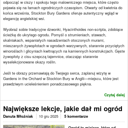
odpocząć w ciszy i spokoju tego malowniczego miejsca, które często
pojawia się na łamach ogrodniczych czasopism. Otwarty od kwietnia do
końca września, Stockton Bury Gardens oferuje autentyczny wgląd w
elegancję angielskiej wsi.
Wyobraź sobie tradycyjne dzwonki, Hyacinthoides non-scripta, zdobiące
ścieżkę do ukrytego ogrodu. Pomyśl o strumieniach, stawach,
skalniakach, wspaniałych nasadzeniach otoczonych murami,
mieszanych żywopłotach w ogrodach warzywnych, starannie przyciętych
winoroślach i glicyniach kwitnących na kamiennych konstrukcjach. Gęste
żywopłoty z cisu szepczą tajemnice, otaczając starannie
wyselekcjonowane okazy roślin.
Jeśli te obrazy przemawiają do Twojego serca, zaplanuj wizytę w
Gardens in the Orchard w Stockton Bury w Anglii—miejscu, które jest
prawdziwym ucieleśnieniem ponadczasowego piękna.
Czytaj dalej
Największe lekcje, jakie dał mi ogród
Danuta Młoźniak
10 gru 2025
5 komentarze
Ogród to miejsce, które od