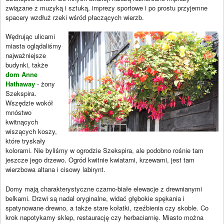
związane z muzyką i sztuką, imprezy sportowe i po prostu przyjemne
spacery wzdłuż rzeki wśród płaczących wierzb.
Wędrując ulicami
miasta oglądaliśmy
najważniejsze
budynki, także
dom Anne
Hathaway
- żony
Szekspira.
Wszędzie wokół
mnóstwo
kwitnących
wiszących koszy,
które tryskały
kolorami. Nie byliśmy w ogrodzie Szekspira, ale podobno rośnie tam
jeszcze jego drzewo. Ogród kwitnie kwiatami, krzewami, jest tam
wierzbowa altana i cisowy labirynt.
Domy mają charakterystyczne czarno-białe elewacje z drewnianymi
belkami. Drzwi są nadal oryginalne, widać głębokie spękania i
spatynowane drewno, a także stare kołatki, rzeźbienia czy skoble. Co
krok napotykamy sklep, restaurację czy herbaciarnię. Miasto można