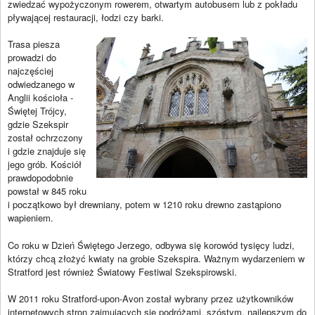
zwiedzać wypożyczonym rowerem, otwartym autobusem lub z pokładu
pływającej restauracji, łodzi czy barki.
Trasa piesza
prowadzi do
najczęściej
odwiedzanego w
Anglii kościoła -
Świętej Trójcy,
gdzie Szekspir
został ochrzczony
i gdzie znajduje się
jego grób. Kościół
prawdopodobnie
powstał w 845 roku
i początkowo był drewniany, potem w 1210 roku drewno zastąpiono
wapieniem.
Co roku w Dzień Świętego Jerzego, odbywa się korowód tysięcy ludzi,
którzy chcą złożyć kwiaty na grobie Szekspira. Ważnym wydarzeniem w
Stratford jest również Światowy Festiwal Szekspirowski.
W 2011 roku Stratford-upon-Avon został wybrany przez użytkowników
internetowych stron zajmujących się podróżami, szóstym, najlepszym do