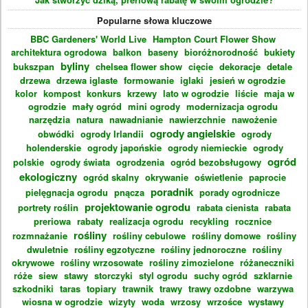
Popularne słowa kluczowe
BBC Gardeners' World Live
Hampton Court Flower Show
architektura ogrodowa
balkon
baseny
bioróżnorodność
bukiety
byliny
bukszpan
chelsea flower show
cięcie
dekoracje
detale
drzewa
drzewa iglaste
formowanie
iglaki
jesień w ogrodzie
kolor
kompost
konkurs
krzewy
lato w ogrodzie
liście
maja w
ogrodzie
mały ogród
mini ogrody
modernizacja ogrodu
narzędzia
natura
nawadnianie
nawierzchnie
nawożenie
ogrody angielskie
obwódki
ogrody Irlandii
ogrody
holenderskie
ogrody japońskie
ogrody niemieckie
ogrody
ogród
polskie
ogrody świata
ogrodzenia
ogród bezobsługowy
ekologiczny
ogród skalny
okrywanie
oświetlenie
paprocie
poradnik
pielęgnacja ogrodu
pnącza
porady ogrodnicze
projektowanie ogrodu
portrety roślin
rabata cienista
rabata
preriowa
rabaty
realizacja ogrodu
recykling
rocznice
rośliny
rozmnażanie
rośliny cebulowe
rośliny domowe
rośliny
dwuletnie
rośliny egzotyczne
rośliny jednoroczne
rośliny
okrywowe
rośliny wrzosowate
rośliny zimozielone
różaneczniki
róże
siew
stawy
storczyki
styl ogrodu
suchy ogród
szklarnie
szkodniki
taras
topiary
trawnik
trawy
trawy ozdobne
warzywa
wiosna w ogrodzie
wizyty
woda
wrzosy
wrzośce
wystawy