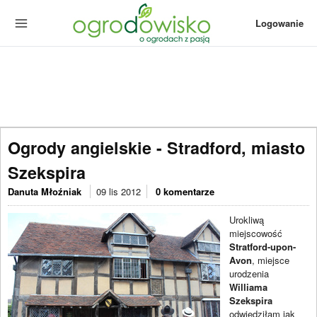
Logowanie
Ogrody angielskie - Stradford, miasto
Szekspira
Danuta Młoźniak
09 lis 2012
0 komentarze
Urokliwą
miejscowość
Stratford-upon-
Avon
, miejsce
urodzenia
Williama
Szekspira
odwiedziłam jak