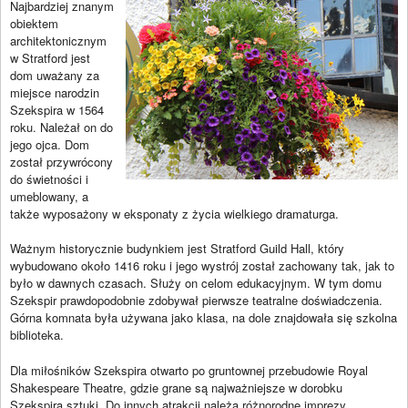
Najbardziej znanym
obiektem
architektonicznym
w Stratford jest
dom uważany za
miejsce narodzin
Szekspira w 1564
roku. Należał on do
jego ojca. Dom
został przywrócony
do świetności i
umeblowany, a
także wyposażony w eksponaty z życia wielkiego dramaturga.
Ważnym historycznie budynkiem jest Stratford Guild Hall, który
wybudowano około 1416 roku i jego wystrój został zachowany tak, jak to
było w dawnych czasach. Służy on celom edukacyjnym. W tym domu
Szekspir prawdopodobnie zdobywał pierwsze teatralne doświadczenia.
Górna komnata była używana jako klasa, na dole znajdowała się szkolna
biblioteka.
Dla miłośników Szekspira otwarto po gruntownej przebudowie Royal
Shakespeare Theatre, gdzie grane są najważniejsze w dorobku
Szekspira sztuki. Do innych atrakcji należą różnorodne imprezy