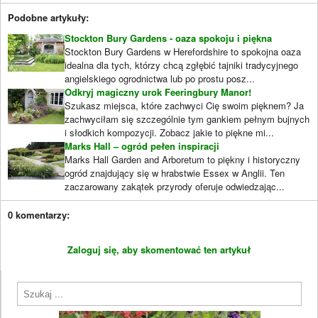
Podobne artykuły:
Stockton Bury Gardens - oaza spokoju i piękna
Stockton Bury Gardens w Herefordshire to spokojna oaza
idealna dla tych, którzy chcą zgłębić tajniki tradycyjnego
angielskiego ogrodnictwa lub po prostu posz...
Odkryj magiczny urok Feeringbury Manor!
Szukasz miejsca, które zachwyci Cię swoim pięknem? Ja
zachwyciłam się szczególnie tym gankiem pełnym bujnych
i słodkich kompozycji. Zobacz jakie to piękne mi...
Marks Hall – ogród pełen inspiracji
Marks Hall Garden and Arboretum to piękny i historyczny
ogród znajdujący się w hrabstwie Essex w Anglii. Ten
zaczarowany zakątek przyrody oferuje odwiedzając...
0 komentarzy:
Zaloguj się, aby skomentować ten artykuł