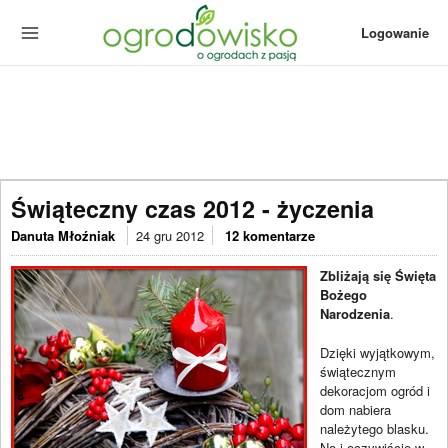
Logowanie
Świąteczny czas 2012 - życzenia
Danuta Młoźniak
24 gru 2012
12 komentarze
Zbliżają się Święta
Bożego
Narodzenia
.
Dzięki wyjątkowym,
świątecznym
dekoracjom ogród i
dom nabiera
należytego blasku.
No i oczywiście w