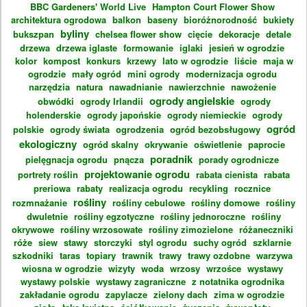
BBC Gardeners' World Live
Hampton Court Flower Show
architektura ogrodowa
balkon
baseny
bioróżnorodność
bukiety
byliny
bukszpan
chelsea flower show
cięcie
dekoracje
detale
drzewa
drzewa iglaste
formowanie
iglaki
jesień w ogrodzie
kolor
kompost
konkurs
krzewy
lato w ogrodzie
liście
maja w
ogrodzie
mały ogród
mini ogrody
modernizacja ogrodu
narzędzia
natura
nawadnianie
nawierzchnie
nawożenie
ogrody angielskie
obwódki
ogrody Irlandii
ogrody
holenderskie
ogrody japońskie
ogrody niemieckie
ogrody
ogród
polskie
ogrody świata
ogrodzenia
ogród bezobsługowy
ekologiczny
ogród skalny
okrywanie
oświetlenie
paprocie
poradnik
pielęgnacja ogrodu
pnącza
porady ogrodnicze
projektowanie ogrodu
portrety roślin
rabata cienista
rabata
preriowa
rabaty
realizacja ogrodu
recykling
rocznice
rośliny
rozmnażanie
rośliny cebulowe
rośliny domowe
rośliny
dwuletnie
rośliny egzotyczne
rośliny jednoroczne
rośliny
okrywowe
rośliny wrzosowate
rośliny zimozielone
różaneczniki
róże
siew
stawy
storczyki
styl ogrodu
suchy ogród
szklarnie
szkodniki
taras
topiary
trawnik
trawy
trawy ozdobne
warzywa
wiosna w ogrodzie
wizyty
woda
wrzosy
wrzośce
wystawy
wystawy polskie
wystawy zagraniczne
z notatnika ogrodnika
zakładanie ogrodu
zapylacze
zielony dach
zima w ogrodzie