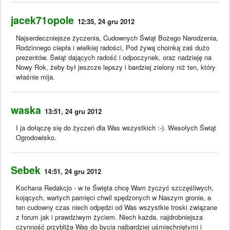
jacek71opole
12:35, 24 gru 2012
Najserdeczniejsze życzenia, Cudownych Świąt Bożego Narodzenia,
Rodzinnego ciepła i wielkiej radości, Pod żywą choinką zaś dużo
prezentów. Świąt dających radość i odpoczynek, oraz nadzieję na
Nowy Rok, żeby był jeszcze lepszy i bardziej zielony niż ten, który
właśnie mija.
waska
13:51, 24 gru 2012
I ja dołączę się do życzeń dla Was wszystkich :-). Wesołych Świąt
Ogrodowisko.
Sebek
14:51, 24 gru 2012
Kochana Redakcjo - w te Święta chcę Wam życzyć szczęśliwych,
kojących, wartych pamięci chwil spędzonych w Naszym gronie, a
ten cudowny czas niech odpędzi od Was wszystkie troski związane
z forum jak i prawdziwym życiem. Niech każda, najdrobniejsza
czynność przybliża Was do bycia najbardziej uśmiechniętymi i