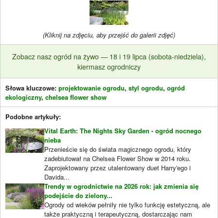
(Kliknij na zdjęciu, aby przejść do galerii zdjęć)
Zobacz nasz ogród na żywo — 18 i 19 lipca (sobota-niedziela),
kiermasz ogrodniczy
Słowa kluczowe:
projektowanie ogrodu
,
styl ogrodu
,
ogród
ekologiczny
,
chelsea flower show
Podobne artykuły:
Vital Earth: The Nights Sky Garden - ogród nocnego
nieba
Przenieście się do świata magicznego ogrodu, który
zadebiutował na Chelsea Flower Show w 2014 roku.
Zaprojektowany przez utalentowany duet Harry'ego i
Davida...
Trendy w ogrodnictwie na 2026 rok: jak zmienia się
podejście do zielony...
Ogrody od wieków pełniły nie tylko funkcję estetyczną, ale
także praktyczną i terapeutyczną, dostarczając nam