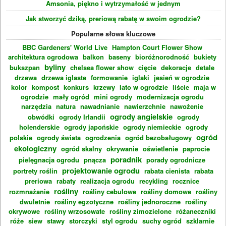
Amsonia, piękno i wytrzymałość w jednym
Jak stworzyć dziką, preriową rabatę w swoim ogrodzie?
Popularne słowa kluczowe
BBC Gardeners' World Live
Hampton Court Flower Show
architektura ogrodowa
balkon
baseny
bioróżnorodność
bukiety
byliny
bukszpan
chelsea flower show
cięcie
dekoracje
detale
drzewa
drzewa iglaste
formowanie
iglaki
jesień w ogrodzie
kolor
kompost
konkurs
krzewy
lato w ogrodzie
liście
maja w
ogrodzie
mały ogród
mini ogrody
modernizacja ogrodu
narzędzia
natura
nawadnianie
nawierzchnie
nawożenie
ogrody angielskie
obwódki
ogrody Irlandii
ogrody
holenderskie
ogrody japońskie
ogrody niemieckie
ogrody
ogród
polskie
ogrody świata
ogrodzenia
ogród bezobsługowy
ekologiczny
ogród skalny
okrywanie
oświetlenie
paprocie
poradnik
pielęgnacja ogrodu
pnącza
porady ogrodnicze
projektowanie ogrodu
portrety roślin
rabata cienista
rabata
preriowa
rabaty
realizacja ogrodu
recykling
rocznice
rośliny
rozmnażanie
rośliny cebulowe
rośliny domowe
rośliny
dwuletnie
rośliny egzotyczne
rośliny jednoroczne
rośliny
okrywowe
rośliny wrzosowate
rośliny zimozielone
różaneczniki
róże
siew
stawy
storczyki
styl ogrodu
suchy ogród
szklarnie