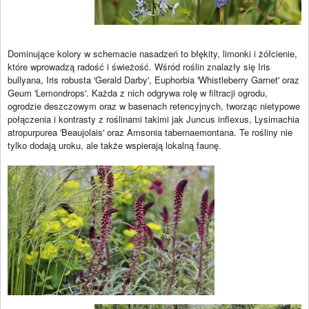
Dominujące kolory w schemacie nasadzeń to błękity, limonki i żółcienie,
które wprowadzą radość i świeżość. Wśród roślin znalazły się Iris
bullyana, Iris robusta 'Gerald Darby', Euphorbia 'Whistleberry Garnet' oraz
Geum 'Lemondrops'. Każda z nich odgrywa rolę w filtracji ogrodu,
ogrodzie deszczowym oraz w basenach retencyjnych, tworząc nietypowe
połączenia i kontrasty z roślinami takimi jak Juncus inflexus, Lysimachia
atropurpurea 'Beaujolais' oraz Amsonia tabernaemontana. Te rośliny nie
tylko dodają uroku, ale także wspierają lokalną faunę.