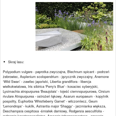
Skraj lasu:
Polypodium vulgare - paprotka zwyczajna, Blechnum spicant - podrzeń
żebrowiec, Asplenium scolopendrium - języcznik zwyczajny, Anemone
‘Wild Swan’ - zawilec japoński, Libertia grandiflora - libercja
wielkokwiatowa, Iris sibirica 'Perry's Blue' - kosaciec syberyjski,
Lysimachia atropurpurea 'Beaujolais' - tojeść ciemnopurpurowa, Cirsium
rivulare Atropurpurea - ostrożeń łąkowy, Asarum europaeum - kopytnik
pospolity, Euphorbia 'Whistleberry Garnet' - wilczomlecz, Geum
'Lemondrops' - kuklik, Astrantia major 'Shaggy' - jarzmianka większa,
Deschampsia cespitosa -śmiałek darniowy, Rodgersia aesculifolia -
rodgersja kasztanowcolistna, Amsonia tabernaemontana - amsonia