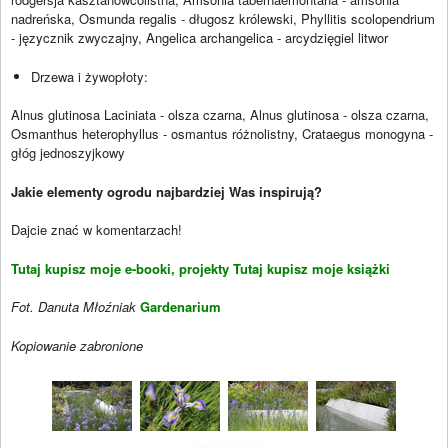
nadreńska, Osmunda regalis - długosz królewski, Phyllitis scolopendrium
- języcznik zwyczajny, Angelica archangelica - arcydzięgiel litwor
Drzewa i żywopłoty:
Alnus glutinosa Laciniata - olsza czarna, Alnus glutinosa - olsza czarna,
Osmanthus heterophyllus - osmantus różnolistny, Crataegus monogyna -
głóg jednoszyjkowy
Jakie elementy ogrodu najbardziej Was inspirują?
Dajcie znać w komentarzach!
Tutaj kupisz moje e-booki, projekty
Tutaj kupisz moje książki
Fot. Danuta Młoźniak
Gardenarium
Kopiowanie zabronione