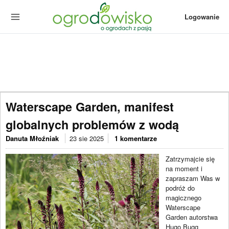
Logowanie
Waterscape Garden, manifest
globalnych problemów z wodą
Danuta Młoźniak
23 sie 2025
1 komentarze
Zatrzymajcie się
na moment i
zapraszam Was w
podróż do
magicznego
Waterscape
Garden autorstwa
Hugo Bugg