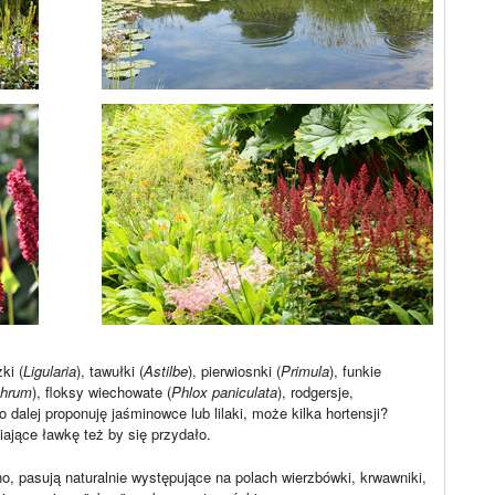
ki (
Ligularia
), tawułki (
Astilbe
), pierwiosnki (
Primula
), funkie
thrum
), floksy wiechowate (
Phlox paniculata
), rodgersje,
 dalej proponuję jaśminowce lub lilaki, może kilka hortensji?
iające ławkę też by się przydało.
ho, pasują naturalnie występujące na polach wierzbówki, krwawniki,