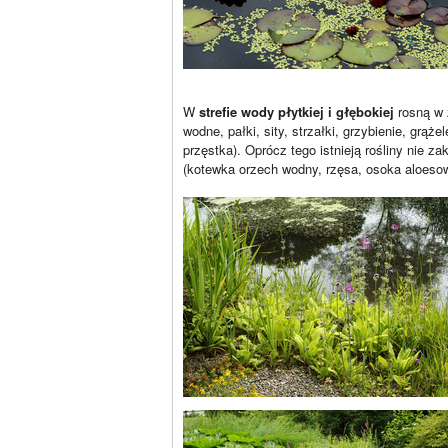
W
strefie wody płytkiej i głębokiej
rosną w z
wodne, pałki, sity, strzałki, grzybienie, grąż
przęstka). Oprócz tego istnieją rośliny nie 
(kotewka orzech wodny, rzęsa, osoka aloesowa