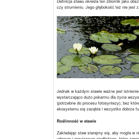
Definicja stawu określa ten zbiornik jako obs
czy strumieniu. Jego głębokość też nie jest 
Jednak w każdym stawie ważne jest istnieni
wystarczająco dużo pokarmu dla życia wszyst
(potrzebne do procesu fotosyntezy), bez któr
ekosystemu się zazębia i wszystko dobrze fu
Roślinność w stawie
Zakładając staw starajmy się, aby mogła w n
udanym i przyjaznym siedliskiem, które zape