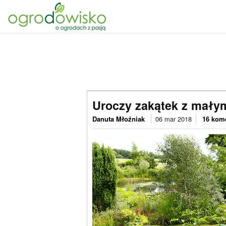
Uroczy zakątek z mał
Danuta Młoźniak
06 mar 2018
16 kom