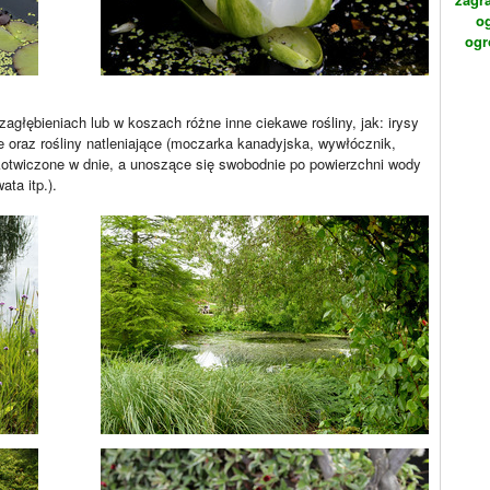
o
ogr
agłębieniach lub w koszach różne inne ciekawe rośliny, jak: irysy
ele oraz rośliny natleniające (moczarka kanadyjska, wywłócznik,
zakotwiczone w dnie, a unoszące się swobodnie po powierzchni wody
ta itp.).