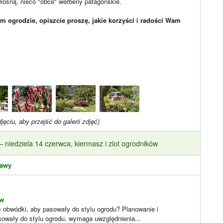
wiosną, nieco "obce" werbeny patagońskie.
m ogrodzie, opiszcie proszę, jakie korzyści i radości Wam
djęciu, aby przejść do galerii zdjęć)
niedziela 14 czerwca, kiermasz i zlot ogrodników
tawy
ów
 obwódki, aby pasowały do stylu ogrodu? Planowanie i
owały do stylu ogrodu, wymaga uwzględnienia...