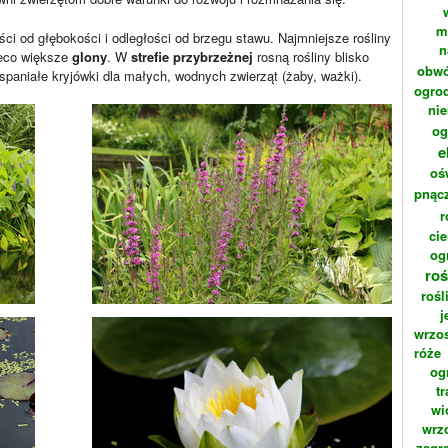
m
ści od głębokości i odległości od brzegu stawu. Najmniejsze rośliny
n
eco większe
glony
. W
strefie przybrzeżnej
rosną rośliny blisko
obwó
spaniałe kryjówki dla małych, wodnych zwierząt (żaby, ważki).
ogrod
ni
og
e
oś
pnąc
r
cie
og
roś
rośl
j
wrzo
róże
og
t
wi
wrz
zagr