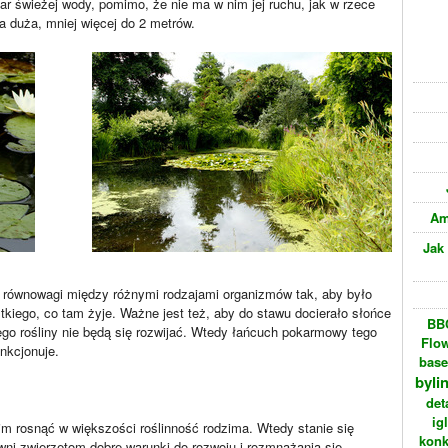
zar świeżej wody, pomimo, że nie ma w nim jej ruchu, jak w rzece
za duża, mniej więcej do 2 metrów.
Am
Jak
e równowagi między różnymi rodzajami organizmów tak, aby było
kiego, co tam żyje. Ważne jest też, aby do stawu docierało słońce
BBC
ego rośliny nie będą się rozwijać. Wtedy łańcuch pokarmowy tego
Flo
nkcjonuje.
bas
byli
det
ig
im rosnąć w większości roślinność rodzima. Wtedy stanie się
konk
wni zwierzętom dobre warunki do rozwoju i rozmnażania się.