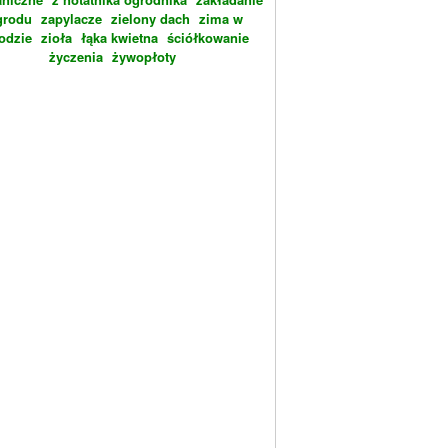
grodu
zapylacze
zielony dach
zima w
odzie
zioła
łąka kwietna
ściółkowanie
życzenia
żywopłoty