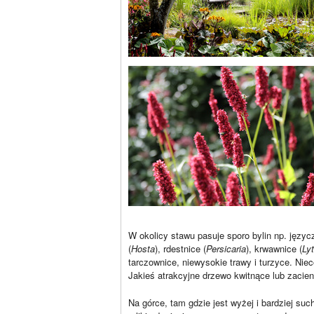
W okolicy stawu pasuje sporo bylin np. języcz
(
Hosta
), rdestnice (
Persicaria
), krwawnice (
Ly
tarczownice, niewysokie trawy i turzyce. Nieco
Jakieś atrakcyjne drzewo kwitnące lub zacien
Na górce, tam gdzie jest wyżej i bardziej suc