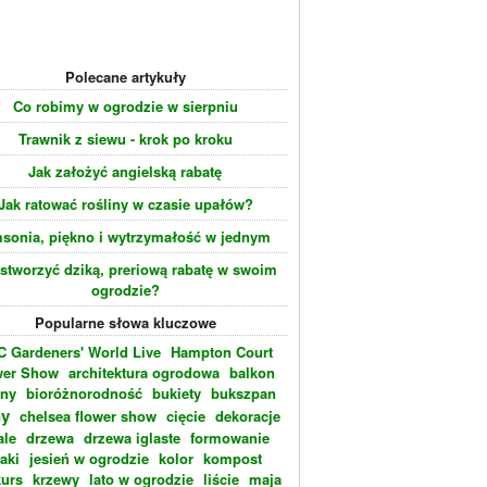
Polecane artykuły
Co robimy w ogrodzie w sierpniu
Trawnik z siewu - krok po kroku
Jak założyć angielską rabatę
Jak ratować rośliny w czasie upałów?
sonia, piękno i wytrzymałość w jednym
 stworzyć dziką, preriową rabatę w swoim
ogrodzie?
Popularne słowa kluczowe
 Gardeners' World Live
Hampton Court
wer Show
architektura ogrodowa
balkon
eny
bioróżnorodność
bukiety
bukszpan
ny
chelsea flower show
cięcie
dekoracje
ale
drzewa
drzewa iglaste
formowanie
laki
jesień w ogrodzie
kolor
kompost
urs
krzewy
lato w ogrodzie
liście
maja