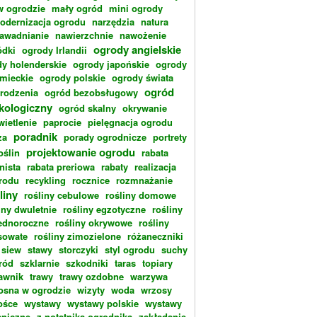
w ogrodzie
mały ogród
mini ogrody
odernizacja ogrodu
narzędzia
natura
awadnianie
nawierzchnie
nawożenie
ogrody angielskie
dki
ogrody Irlandii
y holenderskie
ogrody japońskie
ogrody
emieckie
ogrody polskie
ogrody świata
ogród
rodzenia
ogród bezobsługowy
kologiczny
ogród skalny
okrywanie
wietlenie
paprocie
pielęgnacja ogrodu
poradnik
za
porady ogrodnicze
portrety
projektowanie ogrodu
oślin
rabata
nista
rabata preriowa
rabaty
realizacja
rodu
recykling
rocznice
rozmnażanie
liny
rośliny cebulowe
rośliny domowe
iny dwuletnie
rośliny egzotyczne
rośliny
ednoroczne
rośliny okrywowe
rośliny
sowate
rośliny zimozielone
różaneczniki
siew
stawy
storczyki
styl ogrodu
suchy
ród
szklarnie
szkodniki
taras
topiary
rawnik
trawy
trawy ozdobne
warzywa
osna w ogrodzie
wizyty
woda
wrzosy
ośce
wystawy
wystawy polskie
wystawy
aniczne
z notatnika ogrodnika
zakładanie