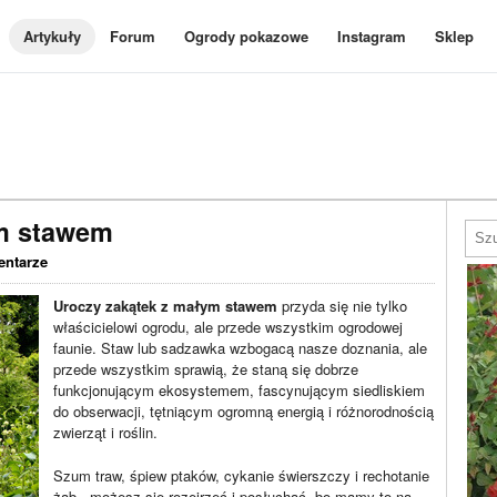
Artykuły
Forum
Ogrody pokazowe
Instagram
Sklep
ym stawem
entarze
Uroczy zakątek z małym stawem
przyda się nie tylko
właścicielowi ogrodu, ale przede wszystkim ogrodowej
faunie. Staw lub sadzawka wzbogacą nasze doznania, ale
przede wszystkim sprawią, że staną się dobrze
funkcjonującym ekosystemem, fascynującym siedliskiem
do obserwacji, tętniącym ogromną energią i różnorodnością
zwierząt i roślin.
Szum traw, śpiew ptaków, cykanie świerszczy i rechotanie
żab - możesz się rozejrzeć i posłuchać, bo mamy to na