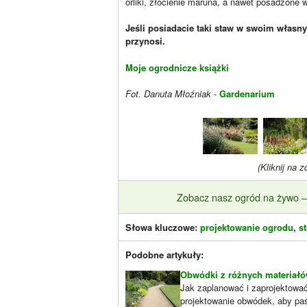
orliki, złocienie maruna, a nawet posadzone 
Jeśli posiadacie taki staw w swoim własny
przynosi.
Moje ogrodnicze książki
Fot. Danuta Młoźniak
-
Gardenarium
(Kliknij na z
Zobacz nasz ogród na żywo — 
Słowa kluczowe:
projektowanie ogrodu
,
s
Podobne artykuły:
Obwódki z różnych materiał
Jak zaplanować i zaprojektować
projektowanie obwódek, aby pas