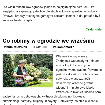
Dla wielu miłośników ogrodów jesień to najpiękniejsza pora roku, ze
względu na zapierający dech w piersiach kolorowy spektakl ogrodowy.
Drzewa i krzewy mienią się gorącymi barwami jesieni, a dni potrafią być
jeszcze bardzo ciepłe.
Czytaj dalej
Co robimy w ogrodzie we wrześniu
Danuta Młoźniak
01 wrz 2009
24 komentarze
Właśnie kwitną wrzosy.
Zachęcają wspaniałymi kolorami,
aby je kupić i stworzyć w
ogrodzie wrzosowisko. Powstanie
piękny zakątek, ozdobny przez
cały rok, zwłaszcza jeśli
dosadzimy wrzośce (kwitną
wiosną) i miniaturowe iglaki.
Wrzesień to również idealna pora
sadzenia roślin cebulowych, kwitnących wiosną np. krokusy,
przebiśniegi, narcyzy, tulipany, hiacynty. Pomyślmy jesienią o wiośnie,