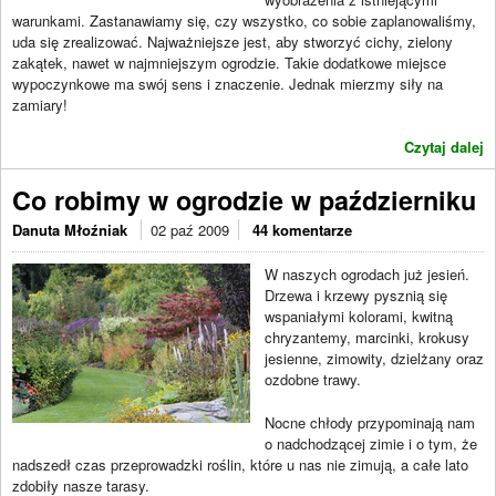
warunkami. Zastanawiamy się, czy wszystko, co sobie zaplanowaliśmy,
uda się zrealizować. Najważniejsze jest, aby stworzyć cichy, zielony
zakątek, nawet w najmniejszym ogrodzie. Takie dodatkowe miejsce
wypoczynkowe ma swój sens i znaczenie. Jednak mierzmy siły na
zamiary!
Czytaj dalej
Co robimy w ogrodzie w październiku
Danuta Młoźniak
02 paź 2009
44 komentarze
W naszych ogrodach już jesień.
Drzewa i krzewy pysznią się
wspaniałymi kolorami, kwitną
chryzantemy, marcinki, krokusy
jesienne, zimowity, dzielżany oraz
ozdobne trawy.
Nocne chłody przypominają nam
o nadchodzącej zimie i o tym, że
nadszedł czas przeprowadzki roślin, które u nas nie zimują, a całe lato
zdobiły nasze tarasy.