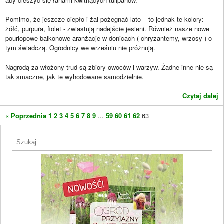
aby cieszyć się łanami kwitnących tulipanów.
Pomimo, że jeszcze ciepło i żal pożegnać lato – to jednak te kolory:
żółć, purpura, fiolet - zwiastują nadejście jesieni. Również nasze nowe
pourlopowe balkonowe aranżacje w donicach ( chryzantemy, wrzosy ) o
tym świadczą. Ogrodnicy we wrześniu nie próżnują.
Nagrodą za włożony trud są zbiory owoców i warzyw. Żadne inne nie są
tak smaczne, jak te wyhodowane samodzielnie.
Czytaj dalej
« Poprzednia
1
2
3
4
5
6
7
8
9
...
59
60
61
62
63