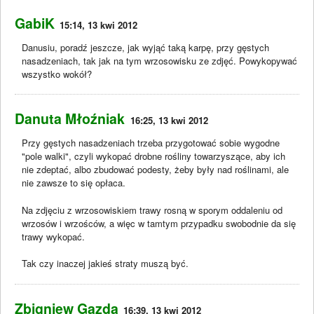
GabiK
15:14, 13 kwi 2012
Danusiu, poradź jeszcze, jak wyjąć taką karpę, przy gęstych
nasadzeniach, tak jak na tym wrzosowisku ze zdjęć. Powykopywać
wszystko wokół?
Danuta Młoźniak
16:25, 13 kwi 2012
Przy gęstych nasadzeniach trzeba przygotować sobie wygodne
"pole walki", czyli wykopać drobne rośliny towarzyszące, aby ich
nie zdeptać, albo zbudować podesty, żeby były nad roślinami, ale
nie zawsze to się opłaca.
Na zdjęciu z wrzosowiskiem trawy rosną w sporym oddaleniu od
wrzosów i wrzośców, a więc w tamtym przypadku swobodnie da się
trawy wykopać.
Tak czy inaczej jakieś straty muszą być.
Zbigniew Gazda
16:39, 13 kwi 2012