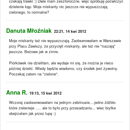
czekają trawki :) Dwie mam zeszłoroczne, więc spróbuję poćwiczyć
dzielenie kęp. Moje miskanty nic jeszcze nie wypuszczają
zielonego, to normalne?
Danuta Młoźniak
22:21, 14 kwi 2012
Moje miskanty też nie wypuszczają. Zaobserowałam w Warszawie
przy Placu Zawiszy, że przycięli miskanty, ale też nie "ruszają"
jeszcze. Beżowe jak w zimie.
Piórkówek nie dzieliłam, ale wydaje mi się, że można je nieco
później dzielić. Wtedy będzie wiadomo, czy środek jest żywotny.
Poczekaj zatem na "zielone".
Anna R.
19:13, 15 kwi 2012
Wczoraj zaobserwowałam na jednym zebrinusie....jedno źdźblo
które zielenieje ..... ale to było przy przesadzaniu... wiec bryłke
obejrzałam jak przez lupę :)