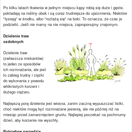
Po kilku latach tkwienia w jednym miejscu kępy robią się duże i gęste,
pokładają na rośliny obok i są coraz trudniejsze do ujarzmienia. Niektóre
"łysieją" w środku, albo "rozłażą się" na boki. To oznacza, że czas je
podzielić. Jeśli nie mamy na nie miejsca, zaproponujmy znajomym.
Dzielenie traw
ozdobnych
Dzielenie traw
(zwłaszcza miskantów)
to jeden ze sposobów
ich rozmnażania, ale jest
to zabieg trudny i ciężki
do wykonania z powodu
włóknistych korzeni i
dużego ciężaru.
Najlepszą porą dzielenia jest wiosna, zanim zaczną wypuszczać listki,
choć niektóre mogą być rozmnażane jesienią, ale nie później niż na
miesiąc przed zamarznięciem gruntu. Najlepiej poczekać na pochmurny
dzień, aby korzenie nie wyschły.
Potrzebne narzędzia