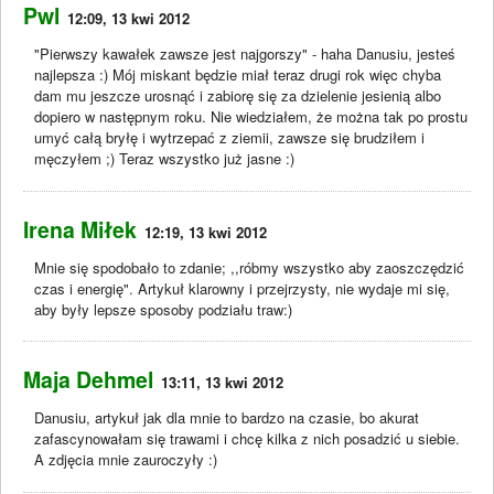
Pwl
12:09, 13 kwi 2012
"Pierwszy kawałek zawsze jest najgorszy" - haha Danusiu, jesteś
najlepsza :) Mój miskant będzie miał teraz drugi rok więc chyba
dam mu jeszcze urosnąć i zabiorę się za dzielenie jesienią albo
dopiero w następnym roku. Nie wiedziałem, że można tak po prostu
umyć całą bryłę i wytrzepać z ziemii, zawsze się brudziłem i
męczyłem ;) Teraz wszystko już jasne :)
Irena Miłek
12:19, 13 kwi 2012
Mnie się spodobało to zdanie; ,,róbmy wszystko aby zaoszczędzić
czas i energię". Artykuł klarowny i przejrzysty, nie wydaje mi się,
aby były lepsze sposoby podziału traw:)
Maja Dehmel
13:11, 13 kwi 2012
Danusiu, artykuł jak dla mnie to bardzo na czasie, bo akurat
zafascynowałam się trawami i chcę kilka z nich posadzić u siebie.
A zdjęcia mnie zauroczyły :)