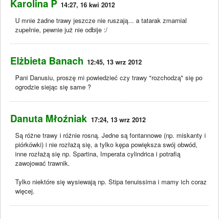
Karolina P
14:27, 16 kwi 2012
U mnie żadne trawy jeszcze nie ruszają... a tatarak zmarnial
zupełnie, pewnie już nie odbije :/
Elżbieta Banach
12:45, 13 wrz 2012
Pani Danusiu, proszę mi powiedzieć czy trawy "rozchodzą" się po
ogrodzie siejąc się same ?
Danuta Młoźniak
17:24, 13 wrz 2012
Są różne trawy i różnie rosną. Jedne są fontannowe (np. miskanty i
piórkówki) i nie rozłażą się, a tylko kępa powiększa swój obwód,
inne rozłażą się np. Spartina, Imperata cylindrica i potrafią
zawojować trawnik.
Tylko niektóre się wysiewają np. Stipa tenuissima i mamy ich coraz
więcej.