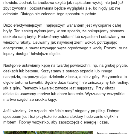
niewiele. Jednak ta środkowa część jak napisałam wyżej, nie jest już
zbyt żywotna i pozostawiona będzie wyglądała źle, bo nigdy już nie
odrośnie. Dlatego nie zalecam tego sposobu zupełnie.
Dużo efektywniejszym i najlepszym wariantem jest wykopanie całej
bryły. Ten zabieg wykonujemy w ten sposób, że obkopujemy pionowo
dookoła całą bryłę. Podważamy widłami lub szpadlem i ustawiamy na
wierzchu rabaty. Usuwamy jak najwięcej ziemi wokół, potrząsając
energicznie, a nawet używając węża ogrodowego z wodą. Pozwoli to na
lepszy dostęp i łatwiejsze cięcie.
Następnie ustawiamy kępę na twardej powierzchni, np. na grubej płycie,
deskach lub betonie. Korzystamy z ostrego szpadla lub innego
narzędzia, rozpoczynając dzielenie z boku, a nie z góry. Przypomina to
cięcie tortu na kawałki. Będzie dużo łatwiej i nie zniszczymy tak rośliny,
jak z góry. Pierwszy kawałek zawsze jest najgorszy. Przy okazji
dzielenia usuwamy martwe lub chore korzenie. Wyrzucamy wszystkie
martwe części ze środka kępy.
Jeśli widzimy, że szpadel nie "daje rady" sięgamy po piłkę. Dobrym
sposobem jest też przyłożenie ostrza siekiery i uderzanie ciężkim
młotem. Róbmy wszystko, aby zaoszczędzić energię i czas.
Innym sposobem,