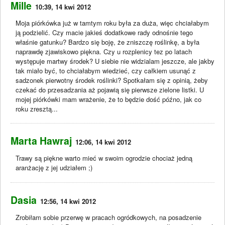
Mille
10:39, 14 kwi 2012
Moja piórkówka już w tamtym roku była za duża, więc chciałabym
ją podzielić. Czy macie jakieś dodatkowe rady odnośnie tego
właśnie gatunku? Bardzo się boję, że zniszczę roślinkę, a była
naprawdę zjawiskowo piękna. Czy u rozplenicy tez po latach
występuje martwy środek? U siebie nie widzialam jeszcze, ale jakby
tak miało być, to chciałabym wiedzieć, czy całkiem usunąć z
sadzonek pierwotny środek roślinki? Spotkałam się z opinią, żeby
czekać do przesadzania aż pojawią się pierwsze zielone listki. U
mojej piórkówki mam wrażenie, że to będzie dość późno, jak co
roku zresztą...
Marta Hawraj
12:06, 14 kwi 2012
Trawy są piękne warto mieć w swoim ogrodzie chociaż jedną
aranżację z jej udziałem ;)
Dasia
12:56, 14 kwi 2012
Zrobiłam sobie przerwę w pracach ogródkowych, na posadzenie