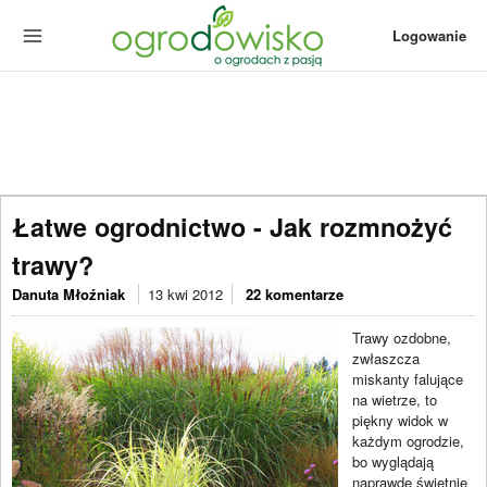
Logowanie
Łatwe ogrodnictwo - Jak rozmnożyć
trawy?
Danuta Młoźniak
13 kwi 2012
22 komentarze
Trawy ozdobne,
zwłaszcza
miskanty falujące
na wietrze, to
piękny widok w
każdym ogrodzie,
bo wyglądają
naprawdę świetnie