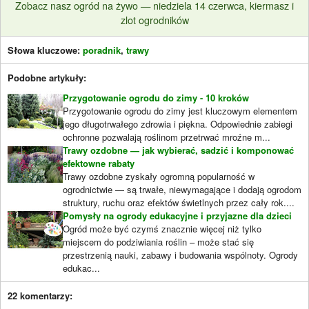
Zobacz nasz ogród na żywo — niedziela 14 czerwca, kiermasz i
zlot ogrodników
Słowa kluczowe:
poradnik
,
trawy
Podobne artykuły:
Przygotowanie ogrodu do zimy - 10 kroków
Przygotowanie ogrodu do zimy jest kluczowym elementem
jego długotrwałego zdrowia i piękna. Odpowiednie zabiegi
ochronne pozwalają roślinom przetrwać mroźne m...
Trawy ozdobne — jak wybierać, sadzić i komponować
efektowne rabaty
Trawy ozdobne zyskały ogromną popularność w
ogrodnictwie — są trwałe, niewymagające i dodają ogrodom
struktury, ruchu oraz efektów świetlnych przez cały rok....
Pomysły na ogrody edukacyjne i przyjazne dla dzieci
Ogród może być czymś znacznie więcej niż tylko
miejscem do podziwiania roślin – może stać się
przestrzenią nauki, zabawy i budowania wspólnoty. Ogrody
edukac...
22 komentarzy: