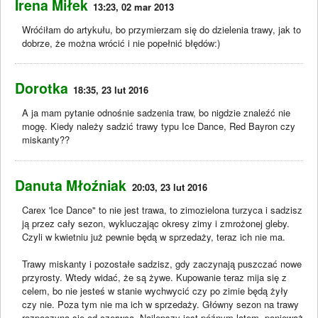
Irena Miłek
13:23, 02 mar 2013
Wróćiłam do artykułu, bo przymierzam się do dzielenia trawy, jak to
dobrze, że można wrócić i nie popełnić błędów:)
Dorotka
18:35, 23 lut 2016
A ja mam pytanie odnośnie sadzenia traw, bo nigdzie znaleźć nie
mogę. Kiedy należy sadzić trawy typu Ice Dance, Red Bayron czy
miskanty??
Danuta Młoźniak
20:03, 23 lut 2016
Carex 'Ice Dance" to nie jest trawa, to zimozielona turzyca i sadzisz
ją przez cały sezon, wykluczając okresy zimy i zmrożonej gleby.
Czyli w kwietniu już pewnie będą w sprzedaży, teraz ich nie ma.
Trawy miskanty i pozostałe sadzisz, gdy zaczynają puszczać nowe
przyrosty. Wtedy widać, że są żywe. Kupowanie teraz mija się z
celem, bo nie jesteś w stanie wychwycić czy po zimie będą żyły
czy nie. Poza tym nie ma ich w sprzedaży. Główny sezon na trawy
rozpoczyna się od czerwca. Najlepszy jest późnym latem, ponieważ