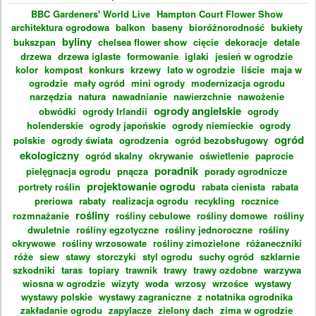
BBC Gardeners' World Live
Hampton Court Flower Show
architektura ogrodowa
balkon
baseny
bioróżnorodność
bukiety
byliny
bukszpan
chelsea flower show
cięcie
dekoracje
detale
drzewa
drzewa iglaste
formowanie
iglaki
jesień w ogrodzie
kolor
kompost
konkurs
krzewy
lato w ogrodzie
liście
maja w
ogrodzie
mały ogród
mini ogrody
modernizacja ogrodu
narzędzia
natura
nawadnianie
nawierzchnie
nawożenie
ogrody angielskie
obwódki
ogrody Irlandii
ogrody
holenderskie
ogrody japońskie
ogrody niemieckie
ogrody
ogród
polskie
ogrody świata
ogrodzenia
ogród bezobsługowy
ekologiczny
ogród skalny
okrywanie
oświetlenie
paprocie
poradnik
pielęgnacja ogrodu
pnącza
porady ogrodnicze
projektowanie ogrodu
portrety roślin
rabata cienista
rabata
preriowa
rabaty
realizacja ogrodu
recykling
rocznice
rośliny
rozmnażanie
rośliny cebulowe
rośliny domowe
rośliny
dwuletnie
rośliny egzotyczne
rośliny jednoroczne
rośliny
okrywowe
rośliny wrzosowate
rośliny zimozielone
różaneczniki
róże
siew
stawy
storczyki
styl ogrodu
suchy ogród
szklarnie
szkodniki
taras
topiary
trawnik
trawy
trawy ozdobne
warzywa
wiosna w ogrodzie
wizyty
woda
wrzosy
wrzośce
wystawy
wystawy polskie
wystawy zagraniczne
z notatnika ogrodnika
zakładanie ogrodu
zapylacze
zielony dach
zima w ogrodzie