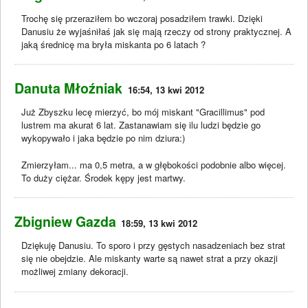
Trochę się przeraziłem bo wczoraj posadziłem trawki. Dzięki
Danusiu że wyjaśniłaś jak się mają rzeczy od strony praktycznej. A
jaką średnicę ma bryła miskanta po 6 latach ?
Danuta Młoźniak
16:54, 13 kwi 2012
Już Zbyszku lecę mierzyć, bo mój miskant "Gracillimus" pod
lustrem ma akurat 6 lat. Zastanawiam się ilu ludzi będzie go
wykopywało i jaka będzie po nim dziura:)
Zmierzyłam... ma 0,5 metra, a w głębokości podobnie albo więcej.
To duży ciężar. Środek kępy jest martwy.
Zbigniew Gazda
18:59, 13 kwi 2012
Dziękuję Danusiu. To sporo i przy gęstych nasadzeniach bez strat
się nie obejdzie. Ale miskanty warte są nawet strat a przy okazji
możliwej zmiany dekoracji.