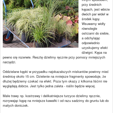
przy średnich
kępach, jest wbicie
dwóch par wideł w
środek kępy.
Wsuwamy widły
równolegle
ostrzami do siebie,
a odchylając
odpowiednio
uzyskujemy efekt
dźwigni. Kępa na
pewno się rozerwie. Resztę dzielimy ręcznie przy pomocy mniejszych
narzędzi.
Oddzielane kępki w przypadku najokazalszych miskantów powinny mieć
średnicę około 15 cm. Dzielenie na mniejsze fragmenty spowoduje, że
dłużej będziemy czekać na efekt. Poza tym okazy z kilkoma liśćmi nie
wyglądają dobrze. Jest tylko jedna zaleta - roślin będzie więcej.
Małe trawy np. kostrzewy i delikatniejsze turzyce dzielimy ręcznie,
rozrywając kępę na mniejsze kawałki i od razu sadzimy do gruntu lub do
małych doniczek.