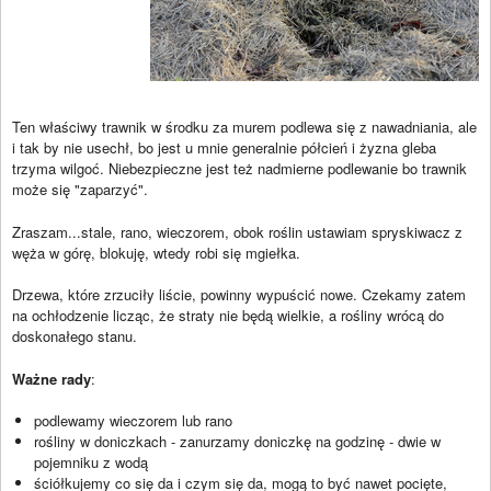
Ten właściwy trawnik w środku za murem podlewa się z nawadniania, ale
i tak by nie usechł, bo jest u mnie generalnie półcień i żyzna gleba
trzyma wilgoć. Niebezpieczne jest też nadmierne podlewanie bo trawnik
może się "zaparzyć".
Zraszam...stale, rano, wieczorem, obok roślin ustawiam spryskiwacz z
węża w górę, blokuję, wtedy robi się mgiełka.
Drzewa, które zrzuciły liście, powinny wypuścić nowe. Czekamy zatem
na ochłodzenie licząc, że straty nie będą wielkie, a rośliny wrócą do
doskonałego stanu.
Ważne rady
:
podlewamy wieczorem lub rano
rośliny w doniczkach - zanurzamy doniczkę na godzinę - dwie w
pojemniku z wodą
ściółkujemy co się da i czym się da, mogą to być nawet pocięte,