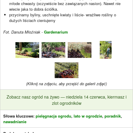
młode chwasty (oczywiście bez zawiązanych nasion). Nawet nie
wiecie jaka to dobra ściółka.
przycinamy byliny, uschnięte kwiaty i liście- wrażliwe rośliny o
dużych liściach cieniujemy
Fot. Danuta Młoźniak
-
Gardenarium
(Kliknij na zdjęciu, aby przejść do galerii zdjęć)
Zobacz nasz ogród na żywo — niedziela 14 czerwca, kiermasz i
zlot ogrodników
Słowa kluczowe:
pielęgnacja ogrodu
,
lato w ogrodzie
,
poradnik
,
nawadnianie