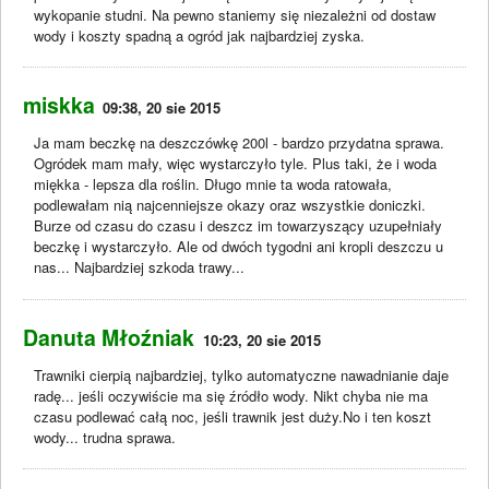
wykopanie studni. Na pewno staniemy się niezależni od dostaw
wody i koszty spadną a ogród jak najbardziej zyska.
miskka
09:38, 20 sie 2015
Ja mam beczkę na deszczówkę 200l - bardzo przydatna sprawa.
Ogródek mam mały, więc wystarczyło tyle. Plus taki, że i woda
miękka - lepsza dla roślin. Długo mnie ta woda ratowała,
podlewałam nią najcenniejsze okazy oraz wszystkie doniczki.
Burze od czasu do czasu i deszcz im towarzyszący uzupełniały
beczkę i wystarczyło. Ale od dwóch tygodni ani kropli deszczu u
nas... Najbardziej szkoda trawy...
Danuta Młoźniak
10:23, 20 sie 2015
Trawniki cierpią najbardziej, tylko automatyczne nawadnianie daje
radę... jeśli oczywiście ma się źródło wody. Nikt chyba nie ma
czasu podlewać całą noc, jeśli trawnik jest duży.No i ten koszt
wody... trudna sprawa.