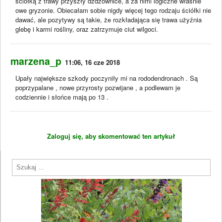
ściółką z trawy przyszły dżdżownice, a za nimi logiczne właśnie
owe gryzonie. Obiecałam sobie nigdy więcej tego rodzaju ściółki nie
dawać, ale pozytywy są takie, że rozkładająca się trawa użyźnia
glebę i karmi rośliny, oraz zatrzymuje ciut wilgoci.
marzena_p
11:06, 16 cze 2018
Upały największe szkody poczyniły mi na rododendronach . Są
poprzypalane , nowe przyrosty pozwijane , a podlewam je
codziennie i słońce mają po 13 .
Zaloguj się, aby skomentować ten artykuł