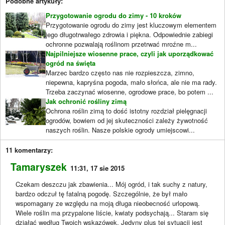
Podobne artykuły:
Przygotowanie ogrodu do zimy - 10 kroków
Przygotowanie ogrodu do zimy jest kluczowym elementem
jego długotrwałego zdrowia i piękna. Odpowiednie zabiegi
ochronne pozwalają roślinom przetrwać mroźne m...
Najpilniejsze wiosenne prace, czyli jak uporządkować
ogród na święta
Marzec bardzo często nas nie rozpieszcza, zimno,
niepewna, kapryśna pogoda, mało słońca, ale nie ma rady.
Trzeba zaczynać wiosenne, ogrodowe prace, bo potem ...
Jak ochronić rośliny zimą
Ochrona roślin zimą to dość istotny rozdział pielęgnacji
ogrodów, bowiem od jej skuteczności zależy żywotność
naszych roślin. Nasze polskie ogrody umiejscowi...
11 komentarzy:
Tamaryszek
11:31, 17 sie 2015
Czekam deszczu jak zbawienia... Mój ogród, i tak suchy z natury,
bardzo odczuł tę fatalną pogodę. Szczególnie, że był mało
wspomagany ze względu na moją długa nieobecność urlopową.
Wiele roślin ma przypalone liście, kwiaty podsychają... Staram się
działać według Twoich wskazówek. Jedyny plus tej sytuacji jest