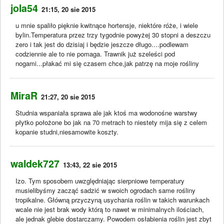
jola54
21:15, 20 sie 2015
u mnie spaliło pięknie kwitnące hortensje, niektóre róże, i wiele
bylin.Temperatura przez trzy tygodnie powyżej 30 stopni a deszczu
zero i tak jest do dzisiaj i będzie jeszcze długo....podlewam
codziennie ale to nie pomaga. Trawnik już szeleści pod
nogami...płakać mi się czasem chce,jak patrzę na moje rośliny
MiraR
21:27, 20 sie 2015
Studnia wspaniała sprawa ale jak ktoś ma wodonośne warstwy
płytko położone bo jak na 70 metrach to niestety mija się z celem
kopanie studni,niesamowite koszty.
waldek727
13:43, 22 sie 2015
Izo. Tym sposobem uwzględniając sierpniowe temperatury
musielibyśmy zacząć sadzić w swoich ogrodach same rośliny
tropikalne. Główną przyczyną usychania roślin w takich warunkach
wcale nie jest brak wody którą to nawet w minimalnych ilościach,
ale jednak glebie dostarczamy. Powodem osłabienia roślin jest zbyt