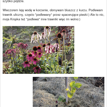
szybko pójdzie.
Wieczorem leję wodę w korzenie, obmywam bluszcz z kurzu. Podlewam
trawnik uliczny, często "podlewany" przez spacerujące pieski:) Ale to nic,
moja Kropka też "podlewa" inne trawniki więc im wolno:)