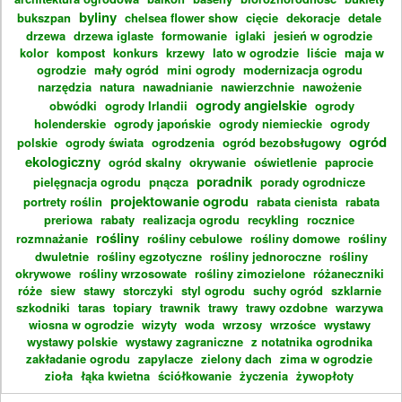
byliny
bukszpan
chelsea flower show
cięcie
dekoracje
detale
drzewa
drzewa iglaste
formowanie
iglaki
jesień w ogrodzie
kolor
kompost
konkurs
krzewy
lato w ogrodzie
liście
maja w
ogrodzie
mały ogród
mini ogrody
modernizacja ogrodu
narzędzia
natura
nawadnianie
nawierzchnie
nawożenie
ogrody angielskie
obwódki
ogrody Irlandii
ogrody
holenderskie
ogrody japońskie
ogrody niemieckie
ogrody
ogród
polskie
ogrody świata
ogrodzenia
ogród bezobsługowy
ekologiczny
ogród skalny
okrywanie
oświetlenie
paprocie
poradnik
pielęgnacja ogrodu
pnącza
porady ogrodnicze
projektowanie ogrodu
portrety roślin
rabata cienista
rabata
preriowa
rabaty
realizacja ogrodu
recykling
rocznice
rośliny
rozmnażanie
rośliny cebulowe
rośliny domowe
rośliny
dwuletnie
rośliny egzotyczne
rośliny jednoroczne
rośliny
okrywowe
rośliny wrzosowate
rośliny zimozielone
różaneczniki
róże
siew
stawy
storczyki
styl ogrodu
suchy ogród
szklarnie
szkodniki
taras
topiary
trawnik
trawy
trawy ozdobne
warzywa
wiosna w ogrodzie
wizyty
woda
wrzosy
wrzośce
wystawy
wystawy polskie
wystawy zagraniczne
z notatnika ogrodnika
zakładanie ogrodu
zapylacze
zielony dach
zima w ogrodzie
zioła
łąka kwietna
ściółkowanie
życzenia
żywopłoty