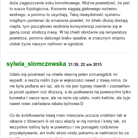
duże zagęszczenie soku komórkowego. Można powiedzieć, że jest
to susza fizjologiczna. Korzenie sięgają glebowego roztworu
wodnego, a pomimo to usychają. Taką niewydolność systemu
mógłbym porównać do smażenia powideł. Im śliwki dłużej dostają
ciepła, tym początkowo wodnista konsystencja zamienia się w
gęstą coraz słodszą masę. W tej chwili obniżenie się temperatury
powietrza, pomimo dalszego braku opadów, w znacznym stopniu
ułatwi życie naszym roślinom w ogrodzie.
sylwia_slomczewska
21:39, 22 sie 2015
Udało się przetrwać na chwile obecną jeden szmaragdzik mi
wypadł, a reszta roślin żyje w większości nawet z trawą mimo, że
nie była podlana ani raz, ale to nie jest typowy trawnik i zostawiłam
ja przed upałami ciut dłuższą. a do podlewania tej powierzchni tylko
konewka i nasze ręce, ale na razie się udało, mało kwitnie, ale żyje
nawet nowo zakładana rabata bylinowa:D
Co do ściółkowania trawą mam mieszane uczucia zrobiłam tak w
rabacie z liliowcami iii od razu wlazły w nią nornice i krety tak, że
wszystkie rośliny były w powietrzu i nie pomagało codzienne
przydeptywanie, ani trutki skoro miały pokarmu w nadmiarze bo za