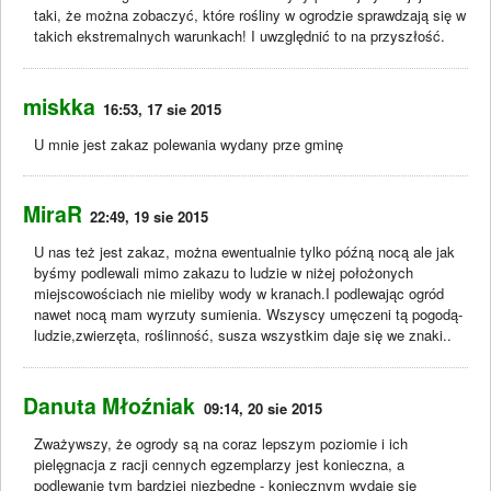
taki, że można zobaczyć, które rośliny w ogrodzie sprawdzają się w
takich ekstremalnych warunkach! I uwzględnić to na przyszłość.
miskka
16:53, 17 sie 2015
U mnie jest zakaz polewania wydany prze gminę
MiraR
22:49, 19 sie 2015
U nas też jest zakaz, można ewentualnie tylko późną nocą ale jak
byśmy podlewali mimo zakazu to ludzie w niżej położonych
miejscowościach nie mieliby wody w kranach.I podlewając ogród
nawet nocą mam wyrzuty sumienia. Wszyscy umęczeni tą pogodą-
ludzie,zwierzęta, roślinność, susza wszystkim daje się we znaki..
Danuta Młoźniak
09:14, 20 sie 2015
Zważywszy, że ogrody są na coraz lepszym poziomie i ich
pielęgnacja z racji cennych egzemplarzy jest konieczna, a
podlewanie tym bardziej niezbędne - koniecznym wydaje się