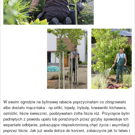
W swoim ogrodzie na bylinowej rabacie poprzycinałam co zbrązowiało
albo dostało mączniaka - np.orliki, tojady, trybulę, krwawniki kichawce,
ostróżki, liście świecznic, poobrywałam żółte liście róż. Przycięcie bylin
padniętych z powodu upału lub porażonych przez grzyby spowoduje ich
wspaniałe odbijanie, pokazujące nieposkromioną chęć życia i asymilacji
poprzez liście. Jak już woda dotrze do korzeni, zobaczycie jak to łatwo i