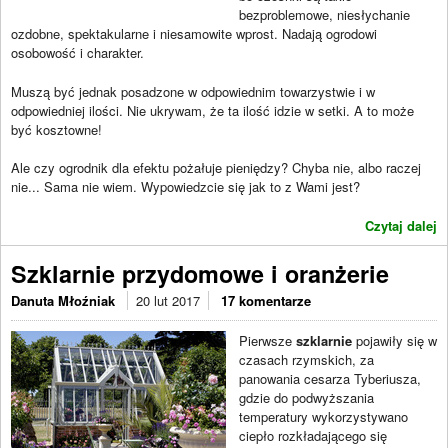
bezproblemowe, niesłychanie
ozdobne, spektakularne i niesamowite wprost. Nadają ogrodowi
osobowość i charakter.
Muszą być jednak posadzone w odpowiednim towarzystwie i w
odpowiedniej ilości. Nie ukrywam, że ta ilość idzie w setki. A to może
być kosztowne!
Ale czy ogrodnik dla efektu pożałuje pieniędzy? Chyba nie, albo raczej
nie... Sama nie wiem. Wypowiedzcie się jak to z Wami jest?
Czytaj dalej
Szklarnie przydomowe i oranżerie
Danuta Młoźniak
20 lut 2017
17 komentarze
Pierwsze
szklarnie
pojawiły się w
czasach rzymskich, za
panowania cesarza Tyberiusza,
gdzie do podwyższania
temperatury wykorzystywano
ciepło rozkładającego się