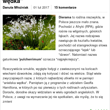
wędka"
Danuta Młoźniak
01 lut 2017
15 komentarze
Dierama
to roślina niezwykła, w
Polsce jeszcze mało znana.
Pochodzi z Afryki (RPA), gdzie
rośnie na wilgotnych, górskich
łąkach. Jej nazwa rodzajowa
nawiązuje do kształtu kwiatów,
pochodzi od starogreckiego słowa
oznaczającego "lejek" lub
"dzwon". Natomiast nazwa
gatunkowa
'pulcherrimum'
oznacza "najpiękniejszy".
Rzeczywiście smukłe, wygięte łodygi z zawieszonymi na końcach
wiechami dzwonków, zdają się kołysać i drżeć na wietrze. Stąd wiele
zwyczajowych nazw, z których najbardziej utkwiła mi w pamięci
"anielska wędka". Pamiętam ją z programów z udziałem Geoffa
Hamiltona, w których po raz pierwszy o tych roślinach usłyszałam.
Dorosłe, dorodne okazy widziałam w wielu ogrodach angielskich. W
Polsce, z uwagi na wymarzanie jej nie spotkałam, ale myślę, że to się
zmieni