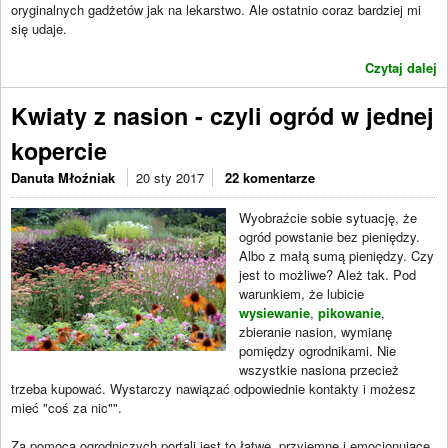
oryginalnych gadżetów jak na lekarstwo. Ale ostatnio coraz bardziej mi
się udaje.
Czytaj dalej
Kwiaty z nasion - czyli ogród w jednej
kopercie
Danuta Młoźniak
20 sty 2017
22 komentarze
Wyobraźcie sobie sytuację, że
ogród powstanie bez pieniędzy.
Albo z małą sumą pieniędzy. Czy
jest to możliwe? Ależ tak. Pod
warunkiem, że lubicie
wysiewanie
,
pikowanie
,
zbieranie nasion, wymianę
pomiędzy ogrodnikami. Nie
wszystkie nasiona przecież
trzeba kupować. Wystarczy nawiązać odpowiednie kontakty i możesz
mieć "coś za nic"".
Za pomocą ogrodniczych portali jest to łatwe, przyjemne i emocjonujące,