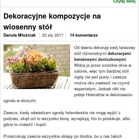
Czytaj dalej
Dekoracyjne kompozycje na
wiosenny stół
Danuta Młoźniak
23 sty 2017
14 komentarze
Od dawna dekoruję swój tarasowy
stół różnorodnymi
dekoracjami
kwiatowymi doniczkowymi
.
Widzę je przez szerokie okna w
salonie, więc tym bardziej stół
nigdy nie jest pusty i zawsze
można oko zawiesić na czymś
wspaniałym. Jednak nikt nie
pobije Holendrów w dekorowaniu
ogrodu w doniczki.
Zawsze, kiedy odwiedzam ogrody holenderskie nie mogę wyjść z
podziwu, skąd oni to wszystko biorą, wynajdują, kto to produkuje, albo
gdzie to znaleźć i kupić.
Przeszukuję zawsze wszystkie sklepy po drodze, bo u nas takich