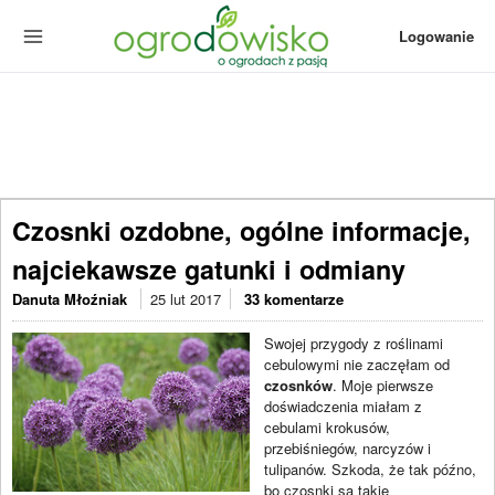
Logowanie
Czosnki ozdobne, ogólne informacje,
najciekawsze gatunki i odmiany
Danuta Młoźniak
25 lut 2017
33 komentarze
Swojej przygody z roślinami
cebulowymi nie zaczęłam od
czosnków
. Moje pierwsze
doświadczenia miałam z
cebulami krokusów,
przebiśniegów, narcyzów i
tulipanów. Szkoda, że tak późno,
bo czosnki są takie