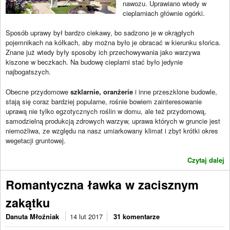
nawozu. Uprawiano wtedy w
cieplarniach głównie ogórki.
Sposób uprawy był bardzo ciekawy, bo sadzono je w okrągłych
pojemnikach na kółkach, aby można było je obracać w kierunku słońca.
Znane już wtedy były sposoby ich przechowywania jako warzywa
kiszone w beczkach. Na budowę cieplarni stać było jedynie
najbogatszych.
Obecne przydomowe
szklarnie, oranżerie
i inne przeszklone budowle,
stają się coraz bardziej popularne, rośnie bowiem zainteresowanie
uprawą nie tylko egzotycznych roślin w domu, ale też przydomową,
samodzielną produkcją zdrowych warzyw, uprawa których w gruncie jest
niemożliwa, ze względu na nasz umiarkowany klimat i zbyt krótki okres
wegetacji gruntowej.
Czytaj dalej
Romantyczna ławka w zacisznym
zakątku
Danuta Młoźniak
14 lut 2017
31 komentarze