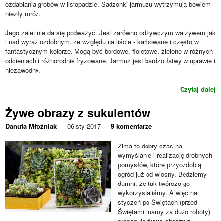
ozdabiania grobów w listopadzie. Sadzonki jarmużu wytrzymują bowiem
niezły mróz.
Jego zalet nie da się podważyć. Jest zarówno odżywczym warzywem jak
i nad wyraz ozdobnym, ze względu na liście - karbowane i często w
fantastycznym kolorze. Mogą być bordowe, fioletowe, zielone w różnych
odcieniach i różnorodnie fryzowane. Jarmuż jest bardzo łatwy w uprawie i
niezawodny.
Czytaj dalej
Żywe obrazy z sukulentów
Danuta Młoźniak
06 sty 2017
9 komentarze
Zima to dobry czas na
wymyślanie i realizację drobnych
pomysłów, które przyozdobią
ogród już od wiosny. Będziemy
dumni, że tak twórczo go
wykorzystaliśmy. A więc na
styczeń po Świętach (przed
Świętami mamy za dużo roboty)
proponuję
żywe obrazy z