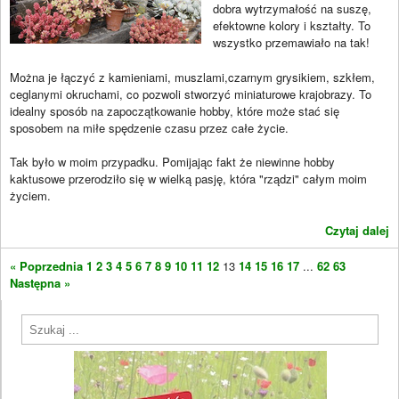
dobra wytrzymałość na suszę,
efektowne kolory i kształty. To
wszystko przemawiało na tak!
Można je łączyć z kamieniami, muszlami,czarnym grysikiem, szkłem,
ceglanymi okruchami, co pozwoli stworzyć miniaturowe krajobrazy. To
idealny sposób na zapoczątkowanie hobby, które może stać się
sposobem na miłe spędzenie czasu przez całe życie.
Tak było w moim przypadku. Pomijając fakt że niewinne hobby
kaktusowe przerodziło się w wielką pasję, która "rządzi" całym moim
życiem.
Czytaj dalej
« Poprzednia
1
2
3
4
5
6
7
8
9
10
11
12
13
14
15
16
17
...
62
63
Następna »