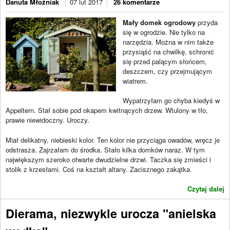
Danuta Młoźniak
07 lut 2017
26 komentarze
Mały domek ogrodowy
przyda
się w ogrodzie. Nie tylko na
narzędzia. Można w nim także
przysiąść na chwilkę, schronić
się przed palącym słońcem,
deszczem, czy przejmującym
wiatrem.
Wypatrzyłam go chyba kiedyś w
Appeltern. Stał sobie pod okapem kwitnących drzew. Wtulony w tło,
prawie niewidoczny. Uroczy.
Miał delikatny, niebieski kolor. Ten kolor nie przyciąga owadów, wręcz je
odstrasza. Zajrzałam do środka. Stało kilka domków naraz. W tym
największym szeroko otwarte dwudzielne drzwi. Taczka się zmieści i
stolik z krzesłami. Coś na kształt altany. Zacisznego zakątka.
Czytaj dalej
Dierama, niezwykle urocza "anielska