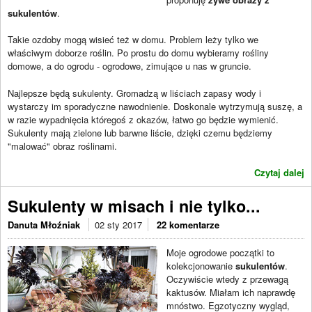
sukulentów
.
Takie ozdoby mogą wisieć też w domu. Problem leży tylko we
właściwym doborze roślin. Po prostu do domu wybieramy rośliny
domowe, a do ogrodu - ogrodowe, zimujące u nas w gruncie.
Najlepsze będą sukulenty. Gromadzą w liściach zapasy wody i
wystarczy im sporadyczne nawodnienie. Doskonale wytrzymują suszę, a
w razie wypadnięcia któregoś z okazów, łatwo go będzie wymienić.
Sukulenty mają zielone lub barwne liście, dzięki czemu będziemy
"malować" obraz roślinami.
Czytaj dalej
Sukulenty w misach i nie tylko...
Danuta Młoźniak
02 sty 2017
22 komentarze
Moje ogrodowe początki to
kolekcjonowanie
sukulentów
.
Oczywiście wtedy z przewagą
kaktusów. Miałam ich naprawdę
mnóstwo. Egzotyczny wygląd,