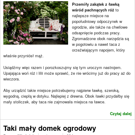
Przemiły zakątek z ławką
wśród pachnących róż
to
najlepsze miejsce na
popołudniowy odpoczynek w
ogrodzie, ale także na chwilowe
odsapnięcie podczas pracy.
Zgromadzone obok narzędzia są
w pogotowiu a nawet taca z
orzeźwiającym napojem, który
właśnie przyniósł mąż.
Usiądźmy więc razem i porozkoszujmy się tym uroczym nastrojem.
Upajająca woń róż i lilii może sprawić, że nie wrócimy już do pracy aż do
wieczora.
Aby urządzić takie miejsce potrzebujemy najpierw ławkę, szeroką,
wygodną, ciepłą w dotyku. Najlepiej z drewna. Obok ławki przydałby się
mały stoliczek, aby taca nie zajmowała miejsca na ławce.
Czytaj dalej
Taki mały domek ogrodowy