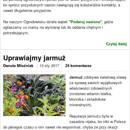
bo oprócz pozyskanych nasion nawiązują się koleżeńskie kontakty, a
nawet długoletnie przyjaźnie.
Na naszym Ogrodowisku działa wątek
"Podaruj nasiona"
, gdzie
ogłaszamy co mamy na wymianę lub do oddania chętnym i
potrzebującym.
Czytaj dalej
Uprawiajmy jarmuż
Danuta Młoźniak
13 sty 2017
24 komentarze
Jarmuż
zdobywa światową sławę
za sprawą swoich wyjątkowych
właściwości zdrowotnych
(mnóstwo witamin białka,
błonnika i składników
mineralnych).
Reputacja jarmużu była w
zasadzie nijaka, bo nikt w Polsce
do jakiegoś czasu o nim nawet nie wspominał, chyba że przy okazji