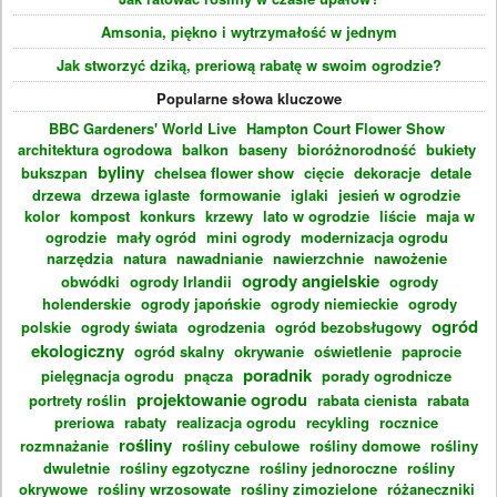
Amsonia, piękno i wytrzymałość w jednym
Jak stworzyć dziką, preriową rabatę w swoim ogrodzie?
Popularne słowa kluczowe
BBC Gardeners' World Live
Hampton Court Flower Show
architektura ogrodowa
balkon
baseny
bioróżnorodność
bukiety
byliny
bukszpan
chelsea flower show
cięcie
dekoracje
detale
drzewa
drzewa iglaste
formowanie
iglaki
jesień w ogrodzie
kolor
kompost
konkurs
krzewy
lato w ogrodzie
liście
maja w
ogrodzie
mały ogród
mini ogrody
modernizacja ogrodu
narzędzia
natura
nawadnianie
nawierzchnie
nawożenie
ogrody angielskie
obwódki
ogrody Irlandii
ogrody
holenderskie
ogrody japońskie
ogrody niemieckie
ogrody
ogród
polskie
ogrody świata
ogrodzenia
ogród bezobsługowy
ekologiczny
ogród skalny
okrywanie
oświetlenie
paprocie
poradnik
pielęgnacja ogrodu
pnącza
porady ogrodnicze
projektowanie ogrodu
portrety roślin
rabata cienista
rabata
preriowa
rabaty
realizacja ogrodu
recykling
rocznice
rośliny
rozmnażanie
rośliny cebulowe
rośliny domowe
rośliny
dwuletnie
rośliny egzotyczne
rośliny jednoroczne
rośliny
okrywowe
rośliny wrzosowate
rośliny zimozielone
różaneczniki